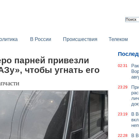
олитика
В России
Происшествия
Телеком
Послед
еро парней привезли
Рак
02:31
АЗу», чтобы угнать его
Вор
авг
апчасти
При
23:29
рас
лич
док
В В
23:19
вкл
неп
В В
22:28