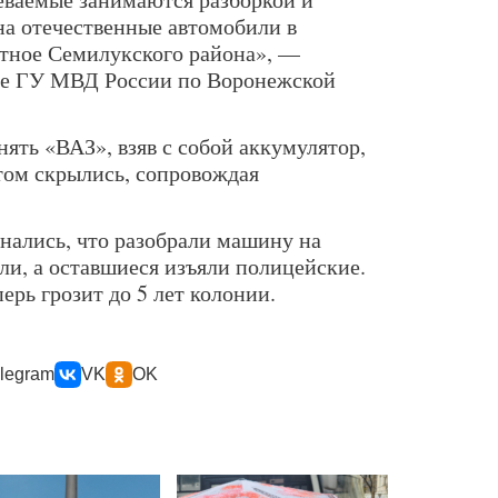
на отечественные автомобили в
атное Семилукского района», —
жбе ГУ МВД России по Воронежской
ять «ВАЗ», взяв с собой аккумулятор,
том скрылись, сопровождая
нались, что разобрали машину на
али, а оставшиеся изъяли полицейские.
рь грозит до 5 лет колонии.
legram
VK
OK