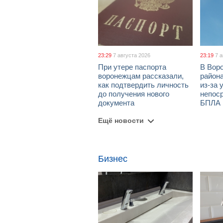
23:29
7 августа 2026
23:19
7 
При утере паспорта
В Вор
воронежцам рассказали,
район
как подтвердить личность
из-за 
до получения нового
непос
документа
БПЛА
Ещё новости
Бизнес