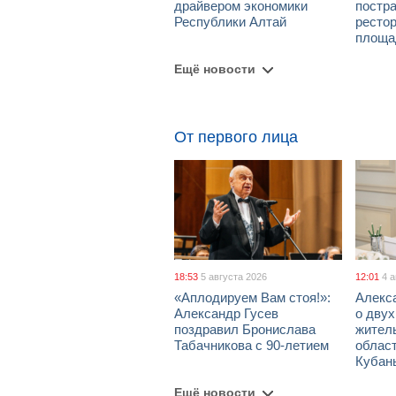
драйвером экономики
постра
Республики Алтай
рестор
площа
Ещё новости
От первого лица
18:53
5 августа 2026
12:01
4 
«Аплодируем Вам стоя!»:
Алекс
Александр Гусев
о дву
поздравил Бронислава
жител
Табачникова с 90-летием
област
Кубан
Ещё новости