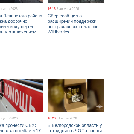
августа 2026
16:16
7 августа 2026
и Ленинского района
Сбер сообщил о
ежа досрочно
расширении поддержки
чили воду перед
пострадавших селлеров
вым отключением
Wildberries
августа 2026
10:26
31 июля 2026
ка пронести СВУ:
В Белгородской области у
ловека погибли и 17
сотрудников ЧОПа нашли