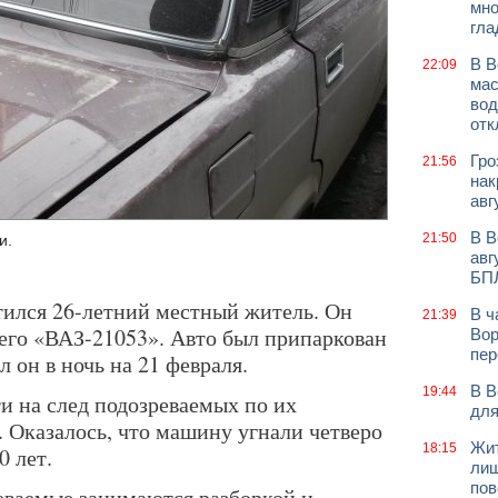
мно
гла
В В
22:09
мас
вод
отк
Гро
21:56
нак
авг
В В
21:50
и.
авг
БП
ился 26-летний местный житель. Он
В ч
21:39
и его «ВАЗ-21053». Авто был припаркован
Вор
пер
 он в ночь на 21 февраля.
В В
19:44
и на след подозреваемых по их
для
Оказалось, что машину угнали четверо
Жит
18:15
0 лет.
лиш
пов
еваемые занимаются разборкой и