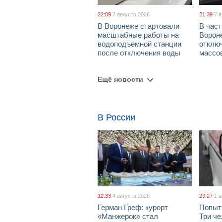
22:09
7 августа 2026
21:39
7 
В Воронеже стартовали
В част
масштабные работы на
Ворон
водоподъемной станции
отклю
после отключения воды
массо
Ещё новости
В России
12:33
4 августа 2026
23:27
1 
Герман Греф: курорт
Попыт
«Манжерок» стал
Три че