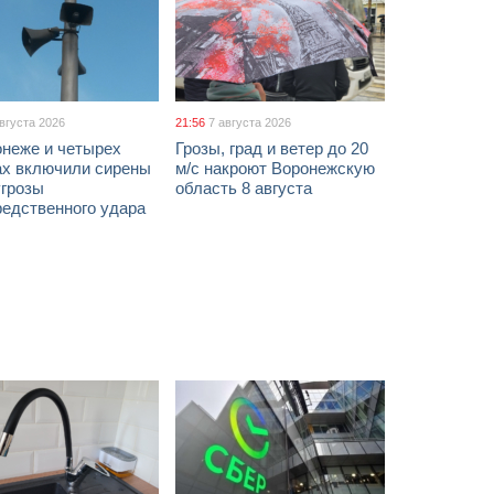
августа 2026
21:56
7 августа 2026
онеже и четырех
Грозы, град и ветер до 20
ах включили сирены
м/с накроют Воронежскую
угрозы
область 8 августа
редственного удара