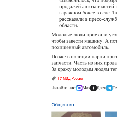
продажей автозапчастей 
гаражном боксе в селе Л
рассказали в пресс-слу
области.
Молодые люди приехали угон
чтобы завести машину. А по
похищенный автомобиль.
Позже в полиции парни приз
запчасти. Часть из них прод
За кражу молодым людям тепе
ГУ МВД России
Читайте нас:
Max
Дзен
Te
Общество