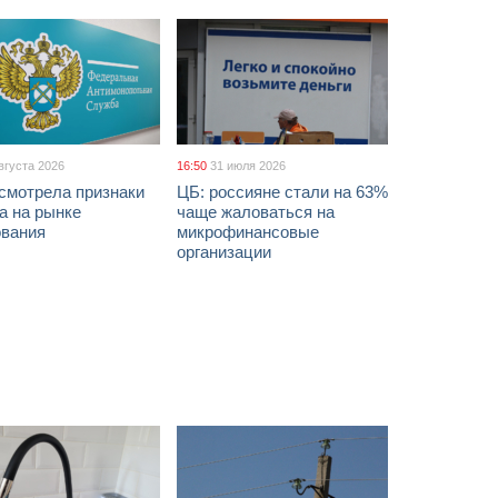
вгуста 2026
16:50
31 июля 2026
смотрела признаки
ЦБ: россияне стали на 63%
а на рынке
чаще жаловаться на
ования
микрофинансовые
организации