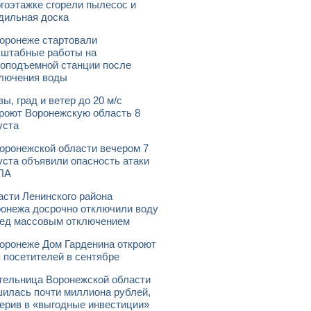
гоэтажке сгорели пылесос и
дильная доска
оронеже стартовали
штабные работы на
оподъемной станции после
лючения воды
зы, град и ветер до 20 м/с
роют Воронежскую область 8
уста
оронежской области вечером 7
уста объявили опасность атаки
ЛА
асти Ленинского района
онежа досрочно отключили воду
ед массовым отключением
оронеже Дом Гарденина откроют
 посетителей в сентябре
ельница Воронежской области
илась почти миллиона рублей,
ерив в «выгодные инвестиции»