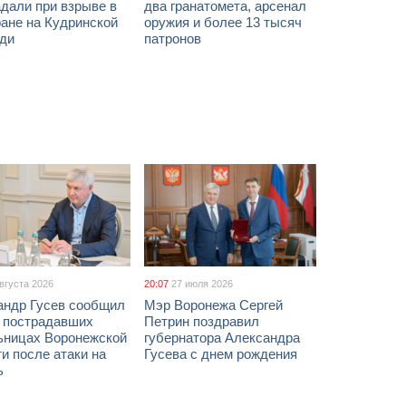
дали при взрыве в
два гранатомета, арсенал
ане на Кудринской
оружия и более 13 тысяч
ди
патронов
августа 2026
20:07
27 июля 2026
андр Гусев сообщил
Мэр Воронежа Сергей
х пострадавших
Петрин поздравил
ьницах Воронежской
губернатора Александра
и после атаки на
Гусева с днем рождения
ь