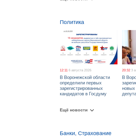
Политика
12:11
6 августа 2026
20:32
3 
В Воронежской области
В Вор
определили первых
зарег
зарегистрированных
новых
кандидатов в Госдуму
депут
Ещё новости
Банки, Страхование