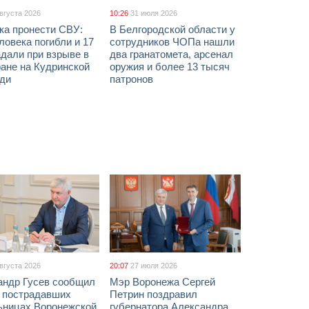
августа 2026
10:26
31 июля 2026
ка пронести СВУ:
В Белгородской области у
ловека погибли и 17
сотрудников ЧОПа нашли
дали при взрыве в
два гранатомета, арсенал
ане на Кудринской
оружия и более 13 тысяч
ди
патронов
августа 2026
20:07
27 июля 2026
андр Гусев сообщил
Мэр Воронежа Сергей
х пострадавших
Петрин поздравил
ьницах Воронежской
губернатора Александра