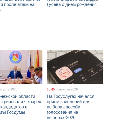
и после атаки на
Гусева с днем рождения
ь
августа 2026
10:45
3 августа 2026
онежской области
На Госуслугах начался
истрировали четырех
прием заявлений для
 кандидатов в
выбора способа
аты Госдумы
голосования на
выборах-2026