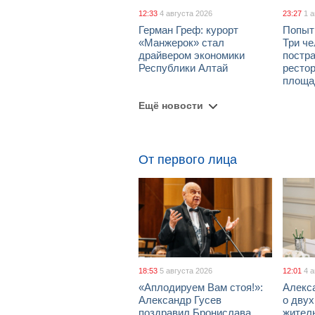
12:33
4 августа 2026
23:27
1 
Герман Греф: курорт
Попыт
«Манжерок» стал
Три че
драйвером экономики
постра
Республики Алтай
рестор
площа
Ещё новости
От первого лица
18:53
5 августа 2026
12:01
4 
«Аплодируем Вам стоя!»:
Алекс
Александр Гусев
о дву
поздравил Бронислава
жител