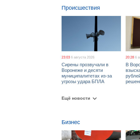
Происшествия
23:03
6 августа 2026
20:28
6 
Сирены прозвучали в
В Вор
Воронеже и десяти
взыск
муниципалитетах из-за
рублей
угрозы удара БПЛА
решен
Ещё новости
Бизнес