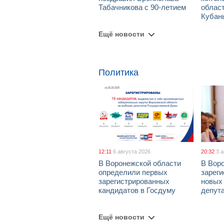
Табачникова с 90-летием
област
Кубан
Ещё новости
Политика
12:11
6 августа 2026
20:32
3 
В Воронежской области
В Вор
определили первых
зарег
зарегистрированных
новых
кандидатов в Госдуму
депут
Ещё новости