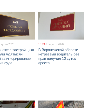
августа 2026
19:09
6 августа 2026
онеже с застройщика
В Воронежской области
али 420 тысяч
нетрезвый водитель без
 за игнорирование
прав получил 10 суток
ия суда
ареста