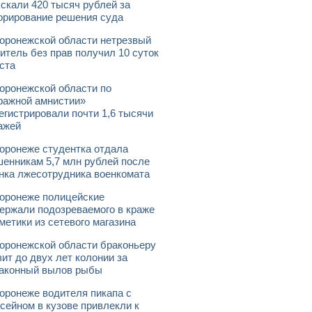
скали 420 тысяч рублей за
орирование решения суда
оронежской области нетрезвый
итель без прав получил 10 суток
ста
оронежской области по
ражной амнистии»
егистрировали почти 1,6 тысячи
ажей
оронеже студентка отдала
енникам 5,7 млн рублей после
нка лжесотрудника военкомата
оронеже полицейские
ержали подозреваемого в краже
метики из сетевого магазина
оронежской области браконьеру
зит до двух лет колонии за
аконный вылов рыбы
оронеже водителя пикапа с
сейном в кузове привлекли к