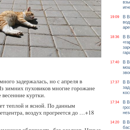
взы
игн
В В
19:09
вод
аре
В В
18:36
«га
зар
гар
В В
17:40
мош
зво
много задержалась, но с апреля в
В В
17:37
Из зимних пуховиков многие горожане
зад
кос
е весенние куртки.
В В
17:34
ет теплой и ясной. По данным
гро
етцентра, воздух прогреется до …+18
нез
В В
14:20
бас
ременная облачность, без осадков. Ночью