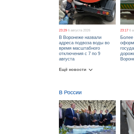
23:29
6 августа 2026
23:17
6 
В Воронеже назвали
Более 
адреса подвоза воды во
оформ
время масштабного
госуд
отключения с 7 по 9
дорож
августа
Ворон
Ещё новости
В России