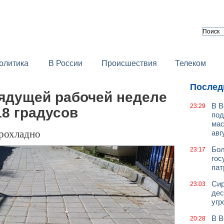
олитика
В России
Происшествия
Телеком
Послед
рядущей рабочей неделе
В В
23:29
8 градусов
под
мас
прохладно
авг
Бол
23:17
гос
пат
Сир
23:03
дес
угр
В В
20:28