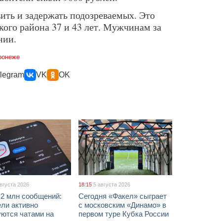
ить и задержать подозреваемых. Это
кого района 37 и 43 лет. Мужчинам за
нии.
ронеже
legram
VK
OK
августа 2026
18:15
5 августа 2026
 2 млн сообщений:
Сегодня «Факел» сыграет
ели активно
с московским «Динамо» в
уются чатами на
первом туре Кубка России