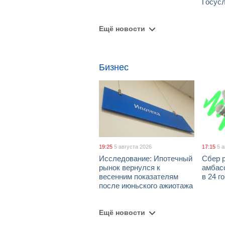
Госус
Ещё новости
Бизнес
19:25
5 августа 2026
17:15
5 
Исследование: Ипотечный
Сбер 
рынок вернулся к
амбасс
весенним показателям
в 24 г
после июньского ажиотажа
Ещё новости