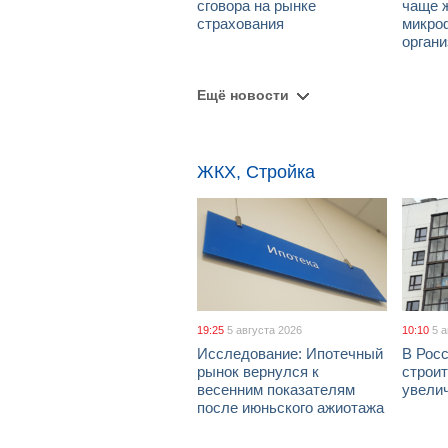
сговора на рынке
чаще 
страхования
микро
орган
Ещё новости
ЖКХ, Стройка
19:25
5 августа 2026
10:10
5 
Исследование: Ипотечный
В Рос
рынок вернулся к
строи
весенним показателям
увелич
после июньского ажиотажа