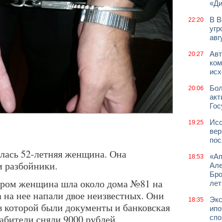
«Д
В В
22:20
угр
авг
Авт
20:27
ком
исх
Бол
20:06
акт
Гос
Исс
19:25
вер
пос
лась 52-летняя женщина. Она
«Ап
18:53
и разбойники.
Але
Бро
ером женщина шла около дома №81 на
лет
 на нее напали двое неизвестных. Они
Экс
18:35
 в которой были документы и банковская
ипо
рабители сняли 9000 рублей.
спо