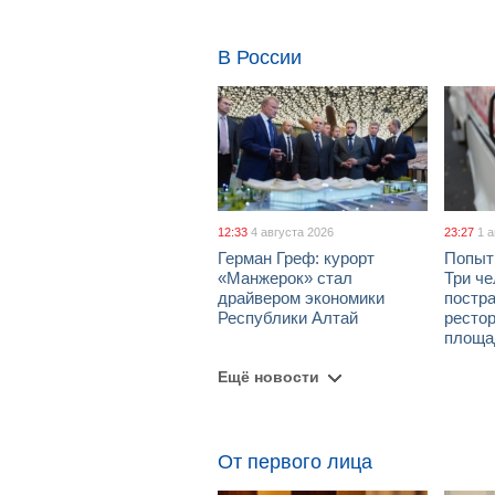
В России
12:33
4 августа 2026
23:27
1 
Герман Греф: курорт
Попыт
«Манжерок» стал
Три че
драйвером экономики
постра
Республики Алтай
рестор
площа
Ещё новости
От первого лица