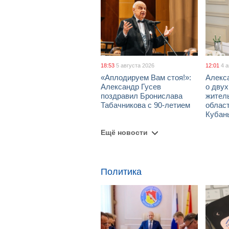
18:53
5 августа 2026
12:01
4 
«Аплодируем Вам стоя!»:
Алекс
Александр Гусев
о дву
поздравил Бронислава
жител
Табачникова с 90-летием
област
Кубан
Ещё новости
Политика