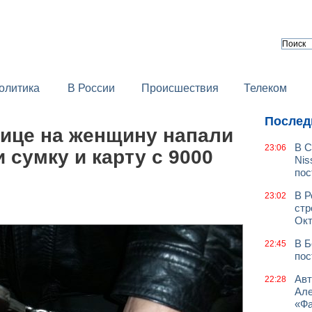
олитика
В России
Происшествия
Телеком
Послед
лице на женщину напали
В С
23:06
 сумку и карту с 9000
Nis
пос
В Р
23:02
стр
Окт
В Б
22:45
пос
Авт
22:28
Але
«Фа