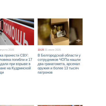
августа 2026
10:26
31 июля 2026
ка пронести СВУ:
В Белгородской области у
ловека погибли и 17
сотрудников ЧОПа нашли
дали при взрыве в
два гранатомета, арсенал
ане на Кудринской
оружия и более 13 тысяч
ди
патронов