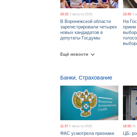
20:32
3 августа 2026
10:45
3 
В Воронежской области
На Гос
зарегистрировали четырех
прием
новых кандидатов в
выбор
депутаты Госдумы
голосо
выбор
Ещё новости
Банки, Страхование
11:37
5 августа 2026
16:50
31
ФАС усмотрела признаки
ЦБ: ро