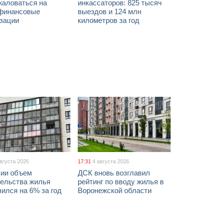
жаловаться на
инкассаторов: 825 тысяч
финансовые
выездов и 124 млн
изации
километров за год
августа 2026
17:31
4 августа 2026
сии объем
ДСК вновь возглавил
тельства жилья
рейтинг по вводу жилья в
ился на 6% за год
Воронежской области