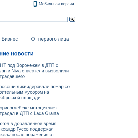
Мобильная версия
Бизнес
От первого лица
ние новости
НТ под Воронежем в ДТП с
san и Niva спасатели вызволили
традавшего
оссоши ликвидировали пожар со
оительным мусором на
ябрьской площади
орисоглебске мотоциклист
традал в ДТП с Lada Granta
огол в добавленное время:
ксандр Гусев поддержал
кел» после поражения от