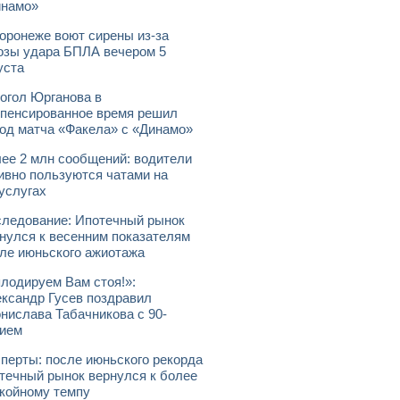
инамо»
оронеже воют сирены из-за
озы удара БПЛА вечером 5
уста
огол Юрганова в
пенсированное время решил
од матча «Факела» с «Динамо»
ее 2 млн сообщений: водители
ивно пользуются чатами на
услугах
ледование: Ипотечный рынок
нулся к весенним показателям
ле июньского ажиотажа
лодируем Вам стоя!»:
ксандр Гусев поздравил
нислава Табачникова с 90-
ием
перты: после июньского рекорда
течный рынок вернулся к более
койному темпу