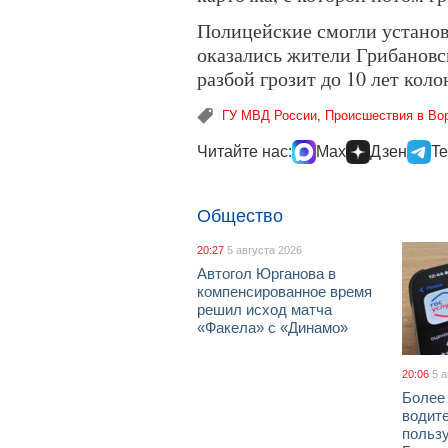
Полицейские смогли установ
оказались жители Грибановс
разбой грозит до 10 лет коло
ГУ МВД России
,
Происшествия в Во
Читайте нас:
Max
Дзен
Te
Общество
20:27
5 августа 2026
Автогол Юрганова в
компенсированное время
решил исход матча
«Факела» с «Динамо»
20:06
5 
Более
водит
польз