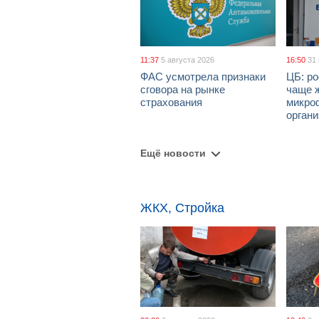
11:37
5 августа 2026
16:50
31
ФАС усмотрела признаки
ЦБ: ро
сговора на рынке
чаще 
страхования
микро
орган
Ещё новости
ЖКХ, Стройка