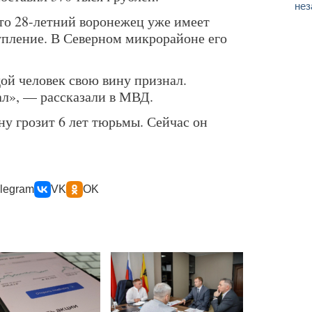
нез
то 28-летний воронежец уже имеет
тупление. В Северном микрорайоне его
ой человек свою вину признал.
л», — рассказали в МВД.
у грозит 6 лет тюрьмы. Сейчас он
legram
VK
OK