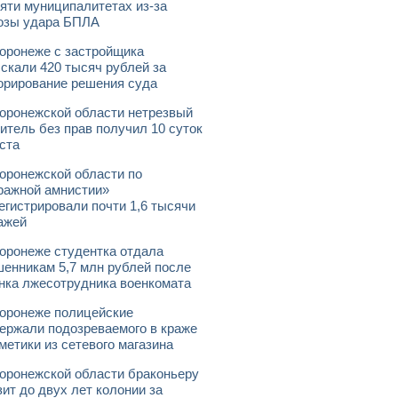
яти муниципалитетах из-за
озы удара БПЛА
оронеже с застройщика
скали 420 тысяч рублей за
орирование решения суда
оронежской области нетрезвый
итель без прав получил 10 суток
ста
оронежской области по
ражной амнистии»
егистрировали почти 1,6 тысячи
ажей
оронеже студентка отдала
енникам 5,7 млн рублей после
нка лжесотрудника военкомата
оронеже полицейские
ержали подозреваемого в краже
метики из сетевого магазина
оронежской области браконьеру
зит до двух лет колонии за