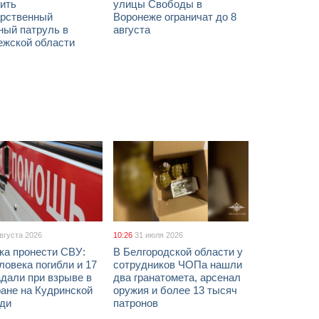
ить
улицы Свободы в
арственный
Воронеже ограничат до 8
ный патруль в
августа
ежской области
августа 2026
10:26
31 июля 2026
ка пронести СВУ:
В Белгородской области у
ловека погибли и 17
сотрудников ЧОПа нашли
дали при взрыве в
два гранатомета, арсенал
ане на Кудринской
оружия и более 13 тысяч
ди
патронов