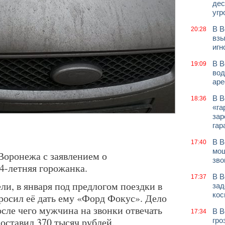
дес
угр
В В
20:28
взы
игн
В В
19:09
вод
аре
В В
18:36
«га
зар
гар
В В
17:40
мош
Воронежа с заявлением о
зво
4-летняя горожанка.
В В
17:37
и, в января под предлогом поездки в
зад
кос
осил её дать ему «Форд Фокус». Дело
сле чего мужчина на звонки отвечать
В В
17:34
оставил 370 тысяч рублей.
гро