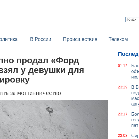
олитика
В России
Происшествия
Телеком
Послед
пно продал «Форд
Бан
01:12
взял у девушки для
объ
июл
дировку
В В
23:29
тить за мошенничество
под
мас
авг
Бол
23:17
гос
пат
Сир
23:03