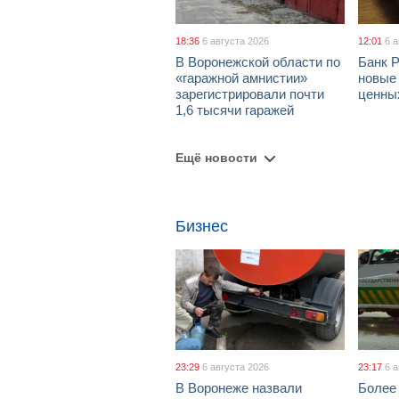
18:36
6 августа 2026
12:01
6 
В Воронежской области по
Банк 
«гаражной амнистии»
новые
зарегистрировали почти
ценны
1,6 тысячи гаражей
Ещё новости
Бизнес
23:29
6 августа 2026
23:17
6 
В Воронеже назвали
Более 