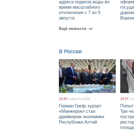
адреса подвоза воды во
оформ
время масштабного
госуд
отключения с 7 по 9
дорож
августа
Ворон
Ещё новости
В России
12:33
4 августа 2026
23:27
1 
Герман Греф: курорт
Попыт
«Манжерок» стал
Три че
драйвером экономики
постра
Республики Алтай
рестор
площа