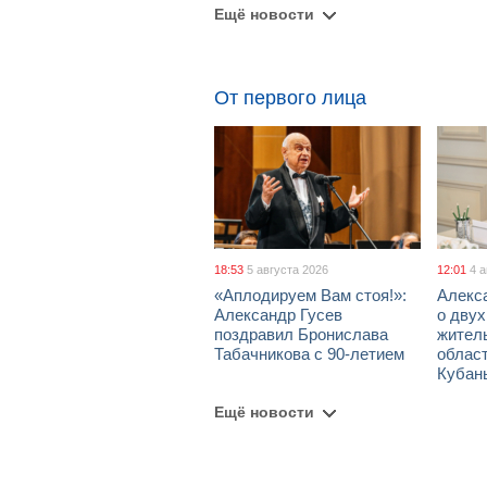
Ещё новости
От первого лица
18:53
5 августа 2026
12:01
4 
«Аплодируем Вам стоя!»:
Алекс
Александр Гусев
о дву
поздравил Бронислава
жител
Табачникова с 90-летием
област
Кубан
Ещё новости