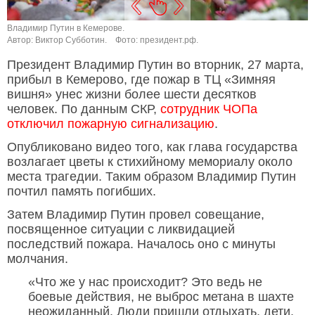
Владимир Путин в Кемерове.
В
Автор: Виктор Субботин.
Фото: президент.рф.
А
Президент Владимир Путин во вторник, 27 марта,
прибыл в Кемерово, где пожар в ТЦ «Зимняя
вишня» унес жизни более шести десятков
человек. По данным СКР,
сотрудник ЧОПа
отключил пожарную сигнализацию
.
Опубликовано видео того, как глава государства
возлагает цветы к стихийному мемориалу около
места трагедии. Таким образом Владимир Путин
почтил память погибших.
Затем Владимир Путин провел совещание,
посвященное ситуации с ликвидацией
последствий пожара. Началось оно с минуты
молчания.
«Что же у нас происходит? Это ведь не
боевые действия, не выброс метана в шахте
неожиданный. Люди пришли отдыхать, дети.