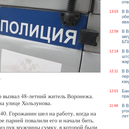
отв
В В
13:03
обе
ава
В В
12:58
авг
БП
В В
12:18
што
жар
В В
12:11
пер
.
кан
Бан
12:01
ю вызвал 48-летний житель Воронежа.
пра
на улице Хользунова.
В В
11:48
уго
0. Горожанин шел на работу, когда на
лет
ре парней повалили его и начали бить.
из рук мужчины сумку, в которой были