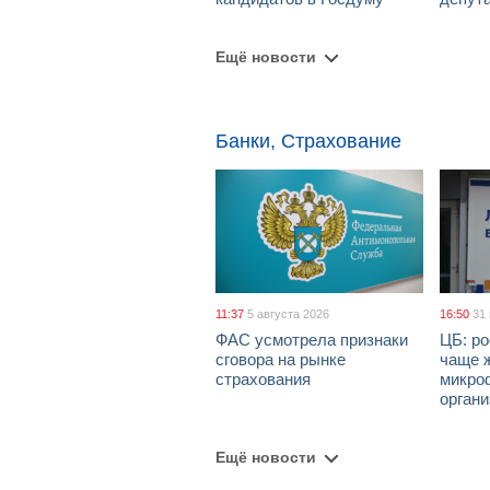
Ещё новости
Банки, Страхование
11:37
5 августа 2026
16:50
31
ФАС усмотрела признаки
ЦБ: ро
сговора на рынке
чаще 
страхования
микро
орган
Ещё новости