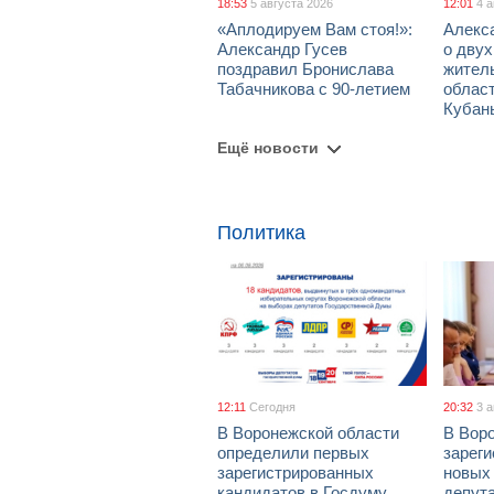
18:53
5 августа 2026
12:01
4 
«Аплодируем Вам стоя!»:
Алекс
Александр Гусев
о дву
поздравил Бронислава
жител
Табачникова с 90-летием
област
Кубан
Ещё новости
Политика
12:11
Сегодня
20:32
3 
В Воронежской области
В Вор
определили первых
зарег
зарегистрированных
новых
кандидатов в Госдуму
депут