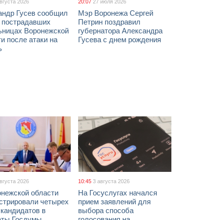
августа 2026
20:07
27 июля 2026
андр Гусев сообщил
Мэр Воронежа Сергей
х пострадавших
Петрин поздравил
ьницах Воронежской
губернатора Александра
и после атаки на
Гусева с днем рождения
ь
августа 2026
10:45
3 августа 2026
онежской области
На Госуслугах начался
истрировали четырех
прием заявлений для
 кандидатов в
выбора способа
аты Госдумы
голосования на