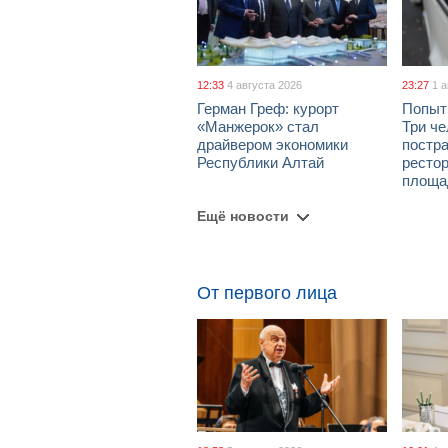
12:33
4 августа 2026
23:27
1 
Герман Греф: курорт
Попыт
«Манжерок» стал
Три че
драйвером экономики
постра
Республики Алтай
рестор
площа
Ещё новости
От первого лица