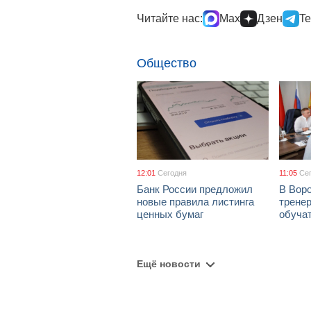
Читайте нас:
Max
Дзен
Te
Общество
12:01
Сегодня
11:05
Се
Банк России предложил
В Вор
новые правила листинга
тренер
ценных бумаг
обуча
Ещё новости