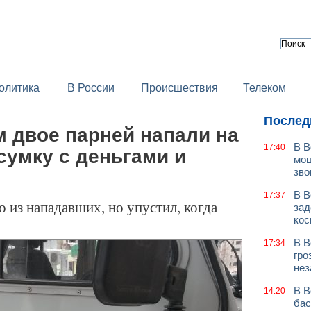
олитика
В России
Происшествия
Телеком
Послед
 двое парней напали на
В В
17:40
сумку с деньгами и
мош
зво
В В
17:37
 из нападавших, но упустил, когда
зад
кос
В В
17:34
гро
нез
В В
14:20
бас