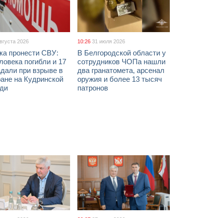
августа 2026
10:26
31 июля 2026
ка пронести СВУ:
В Белгородской области у
ловека погибли и 17
сотрудников ЧОПа нашли
дали при взрыве в
два гранатомета, арсенал
ане на Кудринской
оружия и более 13 тысяч
ди
патронов