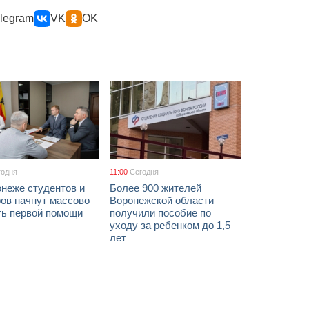
legram
VK
OK
годня
11:00
Сегодня
онеже студентов и
Более 900 жителей
ов начнут массово
Воронежской области
ть первой помощи
получили пособие по
уходу за ребенком до 1,5
лет