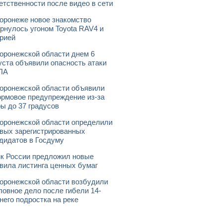
етственности после видео в сети
оронеже новое знакомство
рнулось угоном Toyota RAV4 и
рией
оронежской области днем 6
уста объявили опасность атаки
ЛА
оронежской области объявили
рмовое предупреждение из-за
ы до 37 градусов
оронежской области определили
вых зарегистрированных
дидатов в Госдуму
к России предложил новые
вила листинга ценных бумаг
оронежской области возбудили
ловное дело после гибели 14-
него подростка на реке