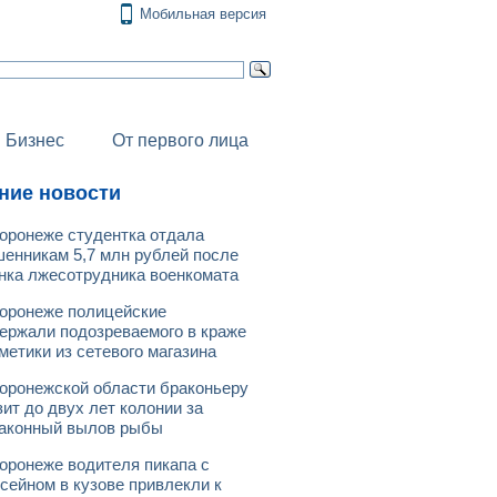
Мобильная версия
Бизнес
От первого лица
ние новости
оронеже студентка отдала
енникам 5,7 млн рублей после
нка лжесотрудника военкомата
оронеже полицейские
ержали подозреваемого в краже
метики из сетевого магазина
оронежской области браконьеру
зит до двух лет колонии за
аконный вылов рыбы
оронеже водителя пикапа с
сейном в кузове привлекли к