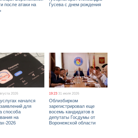
и после атаки на
Гусева с днем рождения
ь
августа 2026
19:23
31 июля 2026
услугах начался
Облизбирком
 заявлений для
зарегистрировал еще
а способа
восемь кандидатов в
вания на
депутаты Госдумы от
ах-2026
Воронежской области