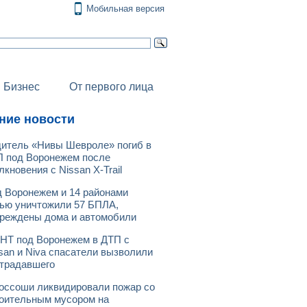
Мобильная версия
Бизнес
От первого лица
ние новости
итель «Нивы Шевроле» погиб в
 под Воронежем после
лкновения с Nissan X-Trail
 Воронежем и 14 районами
ью уничтожили 57 БПЛА,
реждены дома и автомобили
НТ под Воронежем в ДТП с
san и Niva спасатели вызволили
традавшего
оссоши ликвидировали пожар со
оительным мусором на