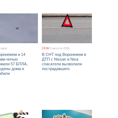
годня
23:06
5 августа 2026
оронежем и 14
В СНТ под Воронежем в
ами ночью
ДТП с Nissan и Niva
ожили 57 БПЛА,
спасатели вызволили
ждены дома и
пострадавшего
обили