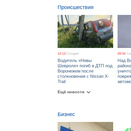
Происшествия
10:13
Сегодня
09:34
Се
Водитель «Нивы
Над В
Шевроле» погиб в ДТП под
район
Воронежем после
уничт
столкновения с Nissan X-
повре
Trail
автом
Ещё новости
Бизнес