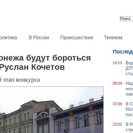
олитика
В России
Происшествия
Телеком
Послед
онежа будут бороться
Вод
10:13
Руслан Кочетов
ДТП
сто
 этап конкурса
Над
09:34
ноч
пов
В С
23:06
Nis
пос
В Р
23:02
стр