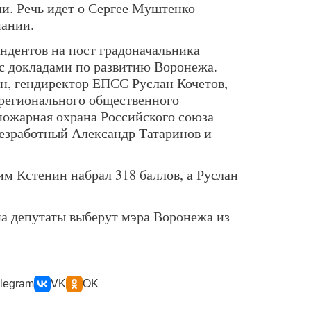
ли. Речь идет о Сергее Муштенко —
пании.
ндентов на пост градоначальника
с докладами по развитию Воронежа.
н, гендиректор ЕПСС Руслан Кочетов,
регионального общественного
ожарная охрана Российского союза
безработный Александр Татаринов и
им Кстенин набрал 318 баллов, а Руслан
па депутаты выберут мэра Воронежа из
legram
VK
OK