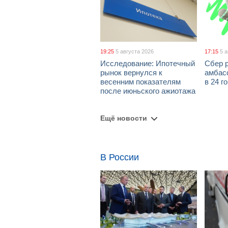
19:25
5 августа 2026
17:15
5 
Исследование: Ипотечный
Сбер 
рынок вернулся к
амбасс
весенним показателям
в 24 г
после июньского ажиотажа
Ещё новости
В России