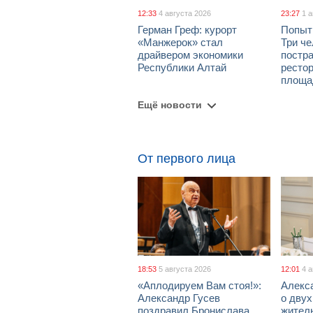
12:33
4 августа 2026
23:27
1 
Герман Греф: курорт
Попыт
«Манжерок» стал
Три че
драйвером экономики
постра
Республики Алтай
рестор
площа
Ещё новости
От первого лица
18:53
5 августа 2026
12:01
4 
«Аплодируем Вам стоя!»:
Алекс
Александр Гусев
о дву
поздравил Бронислава
жител