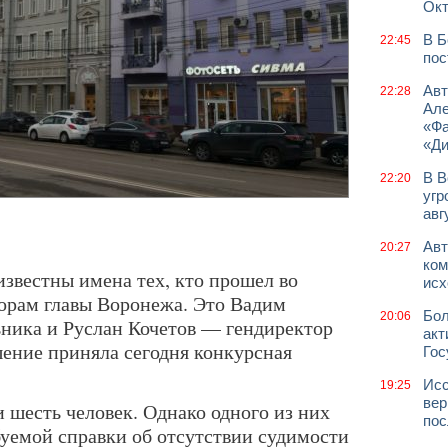
Окт
В Б
22:45
пос
Авт
22:28
Але
«Фа
«Д
В В
22:20
угр
авг
Авт
20:27
ком
 известны имена тех, кто прошел во
исх
борам главы Воронежа. Это Вадим
Бол
20:06
ника и Руслан Кочетов — гендиректор
акт
ение приняла сегодня конкурсная
Гос
Исс
19:25
вер
и шесть человек. Однако одного из них
пос
буемой справки об отсутствии судимости