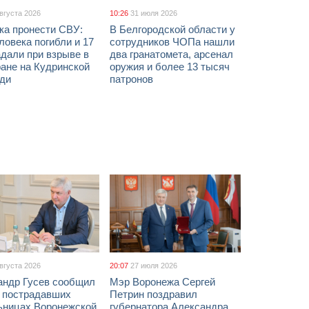
августа 2026
10:26
31 июля 2026
ка пронести СВУ:
В Белгородской области у
ловека погибли и 17
сотрудников ЧОПа нашли
дали при взрыве в
два гранатомета, арсенал
ане на Кудринской
оружия и более 13 тысяч
ди
патронов
августа 2026
20:07
27 июля 2026
андр Гусев сообщил
Мэр Воронежа Сергей
х пострадавших
Петрин поздравил
ьницах Воронежской
губернатора Александра