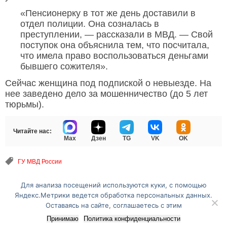
«Пенсионерку в тот же день доставили в
отдел полиции. Она созналась в
преступлении, — рассказали в МВД. — Свой
поступок она объяснила тем, что посчитала,
что имела право воспользоваться деньгами
бывшего сожителя».
Сейчас женщина под подпиской о невыезде. На
нее заведено дело за мошенничество (до 5 лет
тюрьмы).
Читайте нас:
Max
Дзен
TG
VK
OK
ГУ МВД России
Для анализа посещений используются куки, с помощью
Перейти на полную версию сайта
Яндекс.Метрики ведется обработка персональных данных.
Оставаясь на сайте, соглашаетесь с этим
Принимаю
Политика конфиденциальности