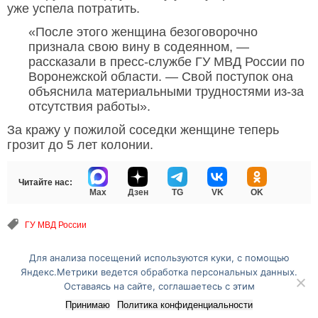
уже успела потратить.
«После этого женщина безоговорочно
признала свою вину в содеянном, —
рассказали в пресс-службе ГУ МВД России по
Воронежской области. — Свой поступок она
объяснила материальными трудностями из-за
отсутствия работы».
За кражу у пожилой соседки женщине теперь
грозит до 5 лет колонии.
Читайте нас:
Max
Дзен
TG
VK
OK
ГУ МВД России
Для анализа посещений используются куки, с помощью
Перейти на полную версию сайта
Яндекс.Метрики ведется обработка персональных данных.
Оставаясь на сайте, соглашаетесь с этим
Принимаю
Политика конфиденциальности