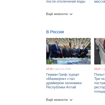
после отключения воды
массо
Ещё новости
В России
12:33
4 августа 2026
23:27
1 
Герман Греф: курорт
Попыт
«Манжерок» стал
Три че
драйвером экономики
постра
Республики Алтай
рестор
площа
Ещё новости