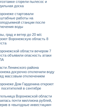
гоэтажке сгорели пылесос и
дильная доска
оронеже стартовали
штабные работы на
оподъемной станции после
лючения воды
зы, град и ветер до 20 м/с
роют Воронежскую область 8
уста
оронежской области вечером 7
уста объявили опасность атаки
ЛА
асти Ленинского района
онежа досрочно отключили воду
ед массовым отключением
оронеже Дом Гарденина откроют
 посетителей в сентябре
ельница Воронежской области
илась почти миллиона рублей,
ерив в «выгодные инвестиции»