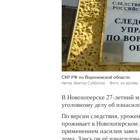
СКР РФ по Воронежской области.
Автор: Виктор Субботин.
Фото: из архива.
В Новохоперске 27-летний 
уголовному делу об изнасил
По версии следствия, уроже
проживает в Новохоперском р
применением насилия завел 
дома. Здесь он её изнасилов