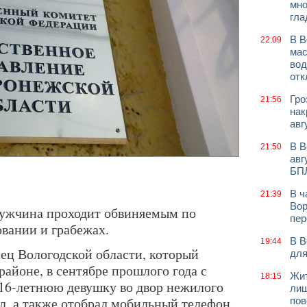
мно
гла
В В
22:09
мас
вод
отк
Гро
21:56
нак
авг
В В
21:50
авг
БП
В ч
21:39
Вор
мужчина проходит обвиняемым по
пер
овании и грабежах.
В В
19:44
нец Вологодской области, который
для
айоне, в сентябре прошлого года с
Жит
18:15
16-летнюю девушку во двор нежилого
лиш
ал, а также отобрал мобильный телефон.
пов