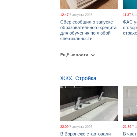
12:47
7 августа 2026
11:37
5 а
Сбер сообщил о запуске
ФАС у
образовательного кредита
сговор
для обучения по любой
страх
специальности
Ещё новости
ЖКХ, Стройка
22:09
7 августа 2026
21:39
7 
В Воронеже стартовали
В част