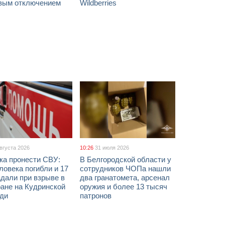
вым отключением
Wildberries
августа 2026
10:26
31 июля 2026
ка пронести СВУ:
В Белгородской области у
ловека погибли и 17
сотрудников ЧОПа нашли
дали при взрыве в
два гранатомета, арсенал
ане на Кудринской
оружия и более 13 тысяч
ди
патронов