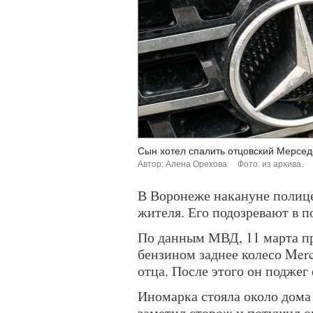
Сын хотел спалить отцовский Мерсед
Автор: Алена Орехова.
Фото: из архива.
В Воронеже накануне полице
жителя. Его подозревают в п
По данным МВД, 11 марта п
бензином заднее колесо Mer
отца. После этого он поджег 
Иномарка стояла около дома
заметил сторож и потушил ог