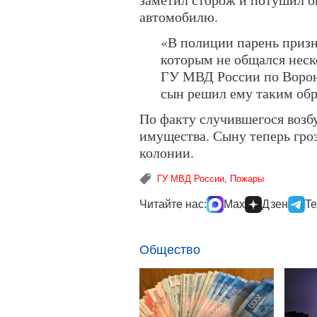
автомобилю.
«В полиции парень призна
которым не общался неск
ГУ МВД России по Вороне
сын решил ему таким обр
По факту случившегося возб
имущества. Сыну теперь гроз
колонии.
ГУ МВД России
,
Пожары
Читайте нас:
Max
Дзен
Te
Общество