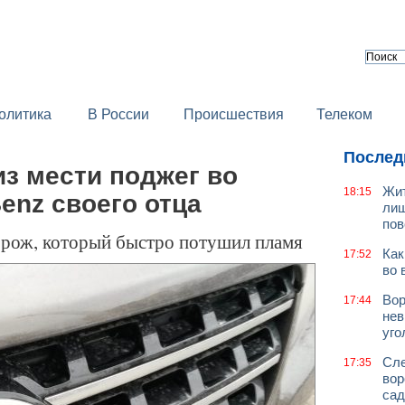
олитика
В России
Происшествия
Телеком
Послед
з мести поджег во
Жит
18:15
enz своего отца
лиш
пов
орож, который быстро потушил пламя
Как
17:52
во 
Вор
17:44
нев
уго
Сле
17:35
вор
сад