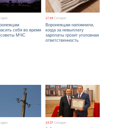
годня
17:44
Сегодня
оронежцам
Воронежцам напомнили,
асить себя во время
когда за невыплату
: советы МЧС
зарплаты грозит уголовная
ответственность
годня
14:37
Сегодня