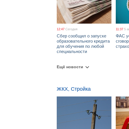
12:47
Сегодня
11:37
5 а
Сбер сообщил о запуске
ФАС у
образовательного кредита
сговор
для обучения по любой
страх
специальности
Ещё новости
ЖКХ, Стройка