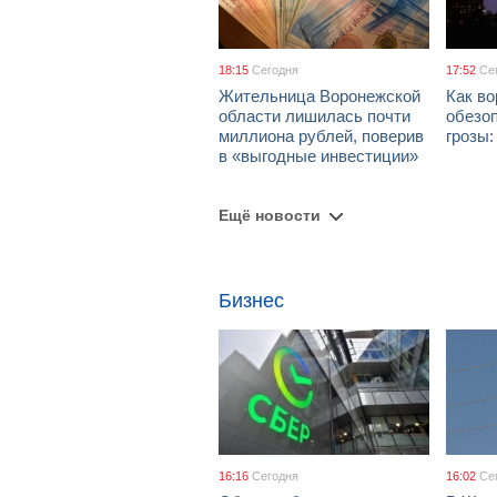
18:15
Сегодня
17:52
Се
Жительница Воронежской
Как в
области лишилась почти
обезоп
миллиона рублей, поверив
грозы
в «выгодные инвестиции»
Ещё новости
Бизнес
16:16
Сегодня
16:02
Се