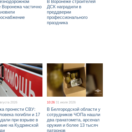
езнодорожном
В Воронеже строителей
е Воронежа частично
ДСК наградили в
ановили
преддверии
роснабжение
профессионального
праздника
августа 2026
10:26
31 июля 2026
ка пронести СВУ:
В Белгородской области у
ловека погибли и 17
сотрудников ЧОПа нашли
дали при взрыве в
два гранатомета, арсенал
ане на Кудринской
оружия и более 13 тысяч
ди
патронов