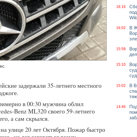
Сбе
16:16
под
Wil
В Ж
16:02
Вор
эле
Вор
15:58
дел
Вор
15:10
ес.
суд
суд
йские задержали 35-летнего местного
В В
15:02
спа
оджоге.
тяж
римерно в 00:30 мужчина облил
Под
14:46
cedes-Benz ML320 своего 59-летнего
пом
его, а сам скрылся.
заб
 на улице 20 лет Октября. Пожар быстро
онь, не дав загореться всему