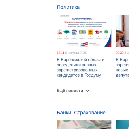
Политика
12:11
6 августа 2026
20:32
3 
В Воронежской области
В Вор
определили первых
зарег
зарегистрированных
новых
кандидатов в Госдуму
депут
Ещё новости
Банки, Страхование