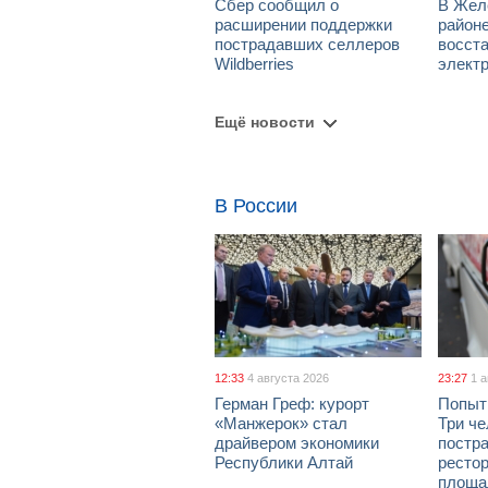
Сбер сообщил о
В Жел
расширении поддержки
район
пострадавших селлеров
восст
Wildberries
элект
Ещё новости
В России
12:33
4 августа 2026
23:27
1 
Герман Греф: курорт
Попыт
«Манжерок» стал
Три че
драйвером экономики
постра
Республики Алтай
рестор
площа