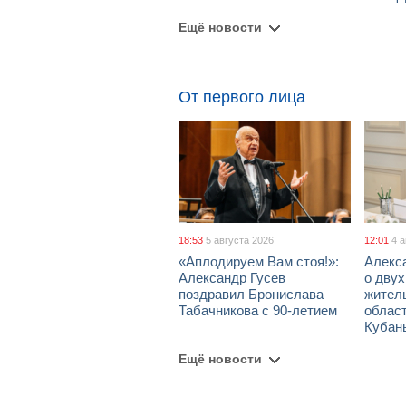
Ещё новости
От первого лица
18:53
5 августа 2026
12:01
4 
«Аплодируем Вам стоя!»:
Алекс
Александр Гусев
о дву
поздравил Бронислава
жител
Табачникова с 90-летием
област
Кубан
Ещё новости