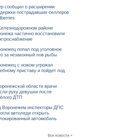
р сообщил о расширении
держки пострадавших селлеров
dberries
елезнодорожном районе
онежа частично восстановили
ктроснабжение
онежец попал под уголовное
о за незаконный лов рыбы
онежец с ножом угрожал
ебному приставу и пойдет под
оронежской области врачи
сли руку девушки после
ёлого ДТП
 Воронежем инспекторы ДПС
огли автоледи открыть
локированный автомобиль
Все новости >