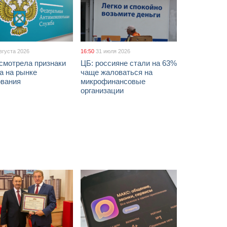
вгуста 2026
16:50
31 июля 2026
смотрела признаки
ЦБ: россияне стали на 63%
а на рынке
чаще жаловаться на
ования
микрофинансовые
организации