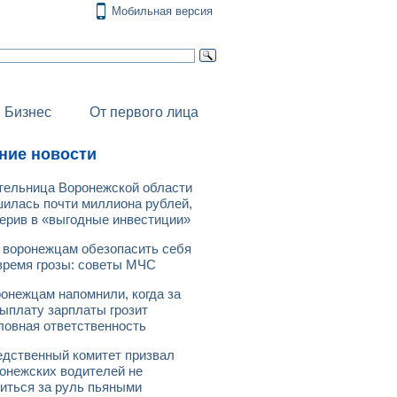
Мобильная версия
Бизнес
От первого лица
ние новости
ельница Воронежской области
илась почти миллиона рублей,
ерив в «выгодные инвестиции»
 воронежцам обезопасить себя
время грозы: советы МЧС
онежцам напомнили, когда за
ыплату зарплаты грозит
ловная ответственность
дственный комитет призвал
онежских водителей не
иться за руль пьяными