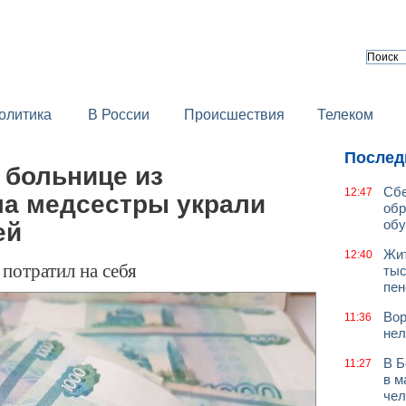
олитика
В России
Происшествия
Телеком
Послед
 больнице из
Сбе
12:47
ла медсестры украли
обр
обу
ей
Жит
12:40
потратил на себя
тыс
пен
Вор
11:36
нел
В Б
11:27
в м
чел