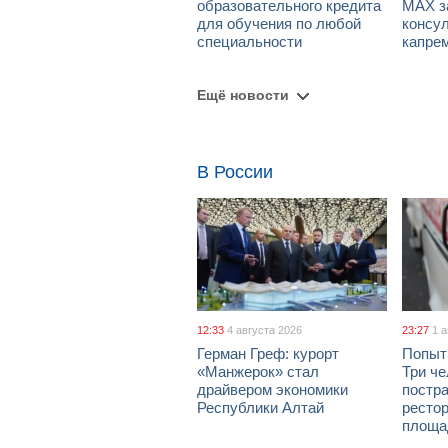
образовательного кредита
МАХ з
для обучения по любой
консул
специальности
капре
Ещё новости
В России
12:33
4 августа 2026
23:27
1 
Герман Греф: курорт
Попыт
«Манжерок» стал
Три че
драйвером экономики
постра
Республики Алтай
рестор
площа