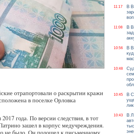
В В
11:17
зар
воп
В В
11:08
зад
акк
В В
10:56
куд
мас
Суд
10:48
сем
про
обл
ейские отрапортовали о раскрытии кражи
В С
10:45
асположена в поселке Орловка
уще
лик
В Л
10:43
2017 года. По версии следствия, в тот
авт
 Патрино зашел в корпус медучреждения.
тыс
ого не было. Он подошел к письменному
эне