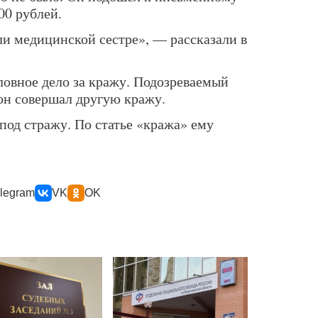
00 рублей.
и медицинской сестре», — рассказали в
ловное дело за кражу. Подозреваемый
 он совершал другую кражу.
под стражу. По статье «кража» ему
legram
VK
OK