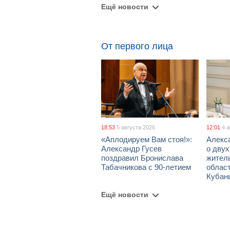
Ещё новости
От первого лица
18:53
5 августа 2026
12:01
4 
«Аплодируем Вам стоя!»:
Алекс
Александр Гусев
о дву
поздравил Бронислава
жител
Табачникова с 90-летием
област
Кубан
Ещё новости