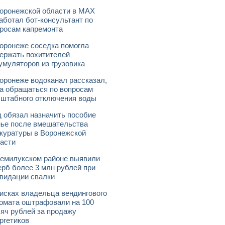
оронежской области в МАХ
аботал бот-консультант по
росам капремонта
оронеже соседка помогла
ержать похитителей
умуляторов из грузовика
оронеже водоканал рассказал,
а обращаться по вопросам
штабного отключения воды
 обязал назначить пособие
ье после вмешательства
куратуры в Воронежской
асти
емилукском районе выявили
рб более 3 млн рублей при
видации свалки
исках владельца вендингового
омата оштрафовали на 100
яч рублей за продажу
ргетиков