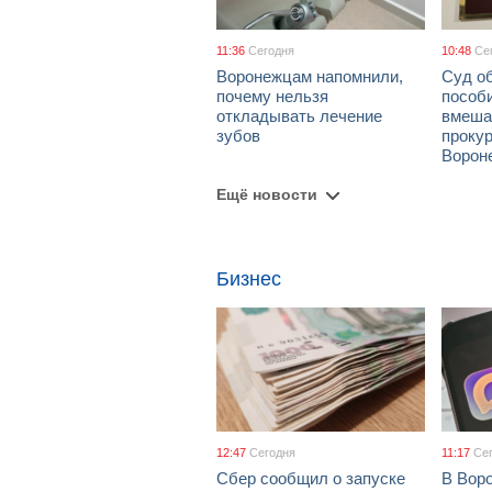
11:36
Сегодня
10:48
Се
Воронежцам напомнили,
Суд о
почему нельзя
пособ
откладывать лечение
вмеша
зубов
проку
Ворон
Ещё новости
Бизнес
12:47
Сегодня
11:17
Се
Сбер сообщил о запуске
В Вор