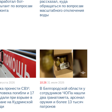
аработал бот-
рассказал, куда
ьтант по вопросам
обращаться по вопросам
монта
масштабного отключения
воды
августа 2026
10:26
31 июля 2026
ка пронести СВУ:
В Белгородской области у
ловека погибли и 17
сотрудников ЧОПа нашли
дали при взрыве в
два гранатомета, арсенал
ане на Кудринской
оружия и более 13 тысяч
ди
патронов