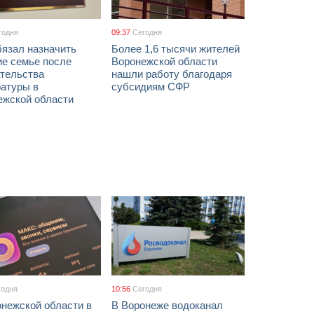
годня
09:37
Сегодня
бязал назначить
Более 1,6 тысячи жителей
ие семье после
Воронежской области
тельства
нашли работу благодаря
ратуры в
субсидиям СФР
ежской области
годня
10:56
Сегодня
онежской области в
В Воронеже водоканал