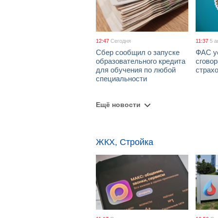
12:47
Сегодня
11:37
5 а
Сбер сообщил о запуске
ФАС у
образовательного кредита
сговор
для обучения по любой
страх
специальности
Ещё новости
ЖКХ, Стройка