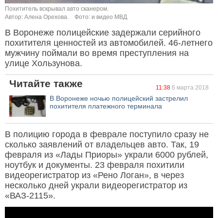
Похититель вскрывал авто сканером.
Автор: Алена Орехова.
Фото: и видео МВД.
В Воронеже полицейские задержали серийного
похитителя ценностей из автомобилей. 46-летнего
мужчину поймали во время преступления на
улице Хользунова.
Читайте также
11:38
6 марта 2018
В Воронеже ночью полицейский застрелил
похитителя платежного терминала
В полицию города в феврале поступило сразу не
сколько заявлений от владельцев авто. Так, 19
февраля из «Лады Приоры» украли 6000 рублей,
ноутбук и документы. 23 февраля похитили
видеорегистратор из «Рено Логан», в через
несколько дней украли видеорегистратор из
«ВАЗ-2115».