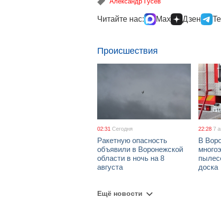
Александр Гусев
Читайте нас:
Max
Дзен
Te
Происшествия
02:31
Сегодня
22:28
7 
Ракетную опасность
В Воро
объявили в Воронежской
многоэ
области в ночь на 8
пылес
августа
доска
Ещё новости