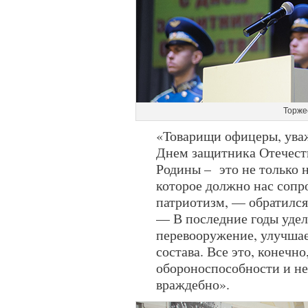
Торже
«Товарищи офицеры, уваж
Днем защитника Отечеств
Родины –
это не только 
которое должно нас сопр
патриотизм, — обратился
— В последние годы удел
перевооружение, улучшае
состава. Все это, конечн
обороноспособности и не
враждебно».