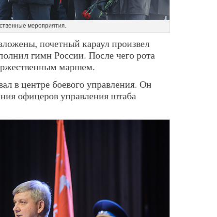
ственные мероприятия.
озложены, почетный караул произвел
полнил гимн России. После чего рота
торжественным маршем.
ал в центре боевого управления. Он
ания офицеров управления штаба