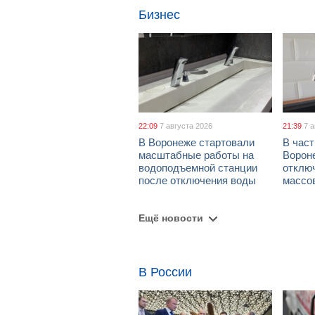
Бизнес
22:09
7 августа 2026
21:39
7 
В Воронеже стартовали
В част
масштабные работы на
Ворон
водоподъемной станции
отклю
после отключения воды
массо
Ещё новости
В России