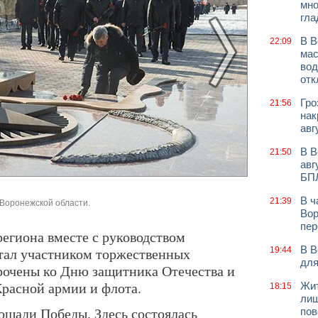
мно
гла
В В
22:09
мас
вод
отк
Гро
21:56
нак
авг
В В
21:50
авг
БП
В ч
21:39
 Воронежской области.
Вор
пер
 региона вместе с руководством
В В
тал участником торжественных
19:44
для
рочены ко Дню защитника Отечества и
расной армии и флота.
Жит
18:15
лиш
ощади Победы. Здесь состоялась
пов