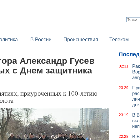
олитика
В России
Происшествия
Телеком
Послед
тора Александр Гусев
Рак
02:31
ых с Днем защитника
Вор
авг
При
23:29
иятиях, приуроченных к 100-летию
рас
флота
лич
док
В В
23:19
вкл
неп
В В
22:28