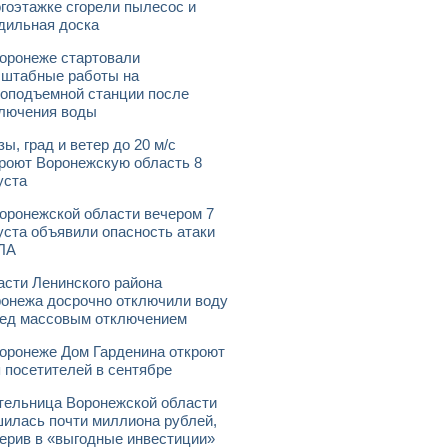
гоэтажке сгорели пылесос и
дильная доска
оронеже стартовали
штабные работы на
оподъемной станции после
лючения воды
зы, град и ветер до 20 м/с
роют Воронежскую область 8
уста
оронежской области вечером 7
уста объявили опасность атаки
ЛА
асти Ленинского района
онежа досрочно отключили воду
ед массовым отключением
оронеже Дом Гарденина откроют
 посетителей в сентябре
ельница Воронежской области
илась почти миллиона рублей,
ерив в «выгодные инвестиции»