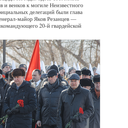
в и венков к могиле Неизвестного
официальных делегаций были глава
генерал-майор Яков Резанцев —
мкомандующего 20-й гвардейской