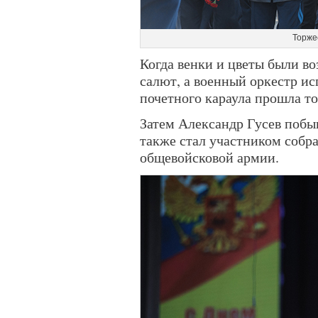
Торже
Когда венки и цветы были в
салют, а военный оркестр ис
почетного караула прошла 
Затем Александр Гусев побыв
также стал участником собр
общевойсковой армии.