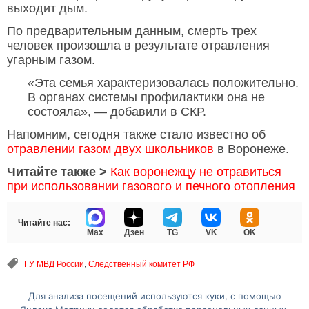
выходит дым.
По предварительным данным, смерть трех
человек произошла в результате отравления
угарным газом.
«Эта семья характеризовалась положительно.
В органах системы профилактики она не
состояла», — добавили в СКР.
Напомним, сегодня также стало известно об
отравлении газом двух школьников
в Воронеже.
Читайте также >
Как воронежцу не отравиться
при использовании газового и печного отопления
Читайте нас:
Max
Дзен
TG
VK
OK
ГУ МВД России
,
Следственный комитет РФ
Для анализа посещений используются куки, с помощью
Перейти на полную версию сайта