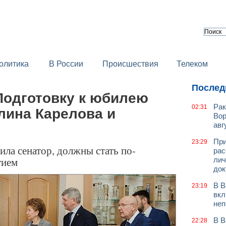
олитика
В России
Происшествия
Телеком
Послед
Подготовку к юбилею
Рак
02:31
лина Карелова и
Вор
авг
При
23:29
ила сенатор, должны стать по-
рас
тием
лич
док
В В
23:19
вкл
неп
В В
22:28