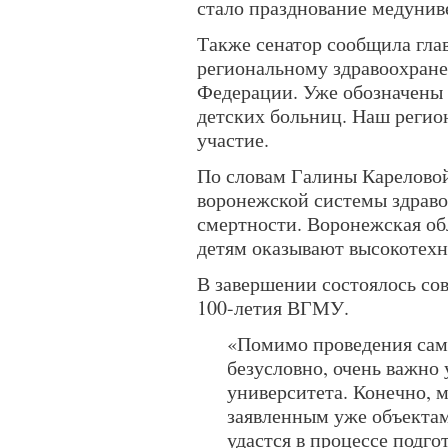
стало празднование медуниве
Также сенатор сообщила глав
региональному здравоохране
Федерации. Уже обозначены 
детских больниц. Наш регио
участие.
По словам Галины Кареловой
воронежской системы здрав
смертности. Воронежская об
детям оказывают высокотех
В завершении состоялось со
100-летия ВГМУ.
«Помимо проведения сами
безусловно, очень важно
университета. Конечно, 
заявленным уже объектам
удастся в процессе подг