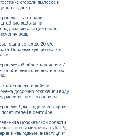
гоэтажке сгорели пылесос и
дильная доска
оронеже стартовали
штабные работы на
оподъемной станции после
лючения воды
зы, град и ветер до 20 м/с
роют Воронежскую область 8
уста
оронежской области вечером 7
уста объявили опасность атаки
ЛА
асти Ленинского района
онежа досрочно отключили воду
ед массовым отключением
оронеже Дом Гарденина откроют
 посетителей в сентябре
ельница Воронежской области
илась почти миллиона рублей,
ерив в «выгодные инвестиции»