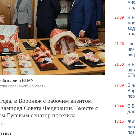
мно
гла
В В
22:09
мас
вод
отк
Гро
21:56
нак
авг
В В
21:50
авг
БП
побывали в ВГМУ.
В ч
21:39
ство Воронежской области.
Вор
пер
 года, в Воронеж с рабочим визитом
В В
зампред Совета Федерации. Вместе с
19:44
для
ом Гусевым сенатор посетила
т.
Жит
18:15
лиш
ника
пов