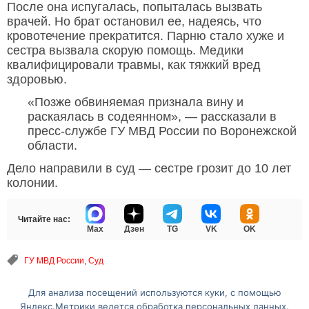
После она испугалась, попыталась вызвать
врачей. Но брат остановил ее, надеясь, что
кровотечение прекратится. Парню стало хуже и
сестра вызвала скорую помощь. Медики
квалифицировали травмы, как тяжкий вред
здоровью.
«Позже обвиняемая признала вину и
раскаялась в содеянном», — рассказали в
пресс-службе ГУ МВД России по Воронежской
области.
Дело направили в суд — сестре грозит до 10 лет
колонии.
Читайте нас:
Max
Дзен
TG
VK
OK
ГУ МВД России
,
Суд
Для анализа посещений используются куки, с помощью
Перейти на полную версию сайта
Яндекс.Метрики ведется обработка персональных данных.