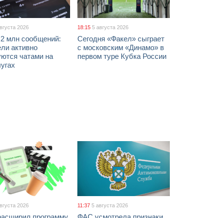
августа 2026
18:15
5 августа 2026
 2 млн сообщений:
Сегодня «Факел» сыграет
ели активно
с московским «Динамо» в
уются чатами на
первом туре Кубка России
лугах
августа 2026
11:37
5 августа 2026
расширил программу
ФАС усмотрела признаки