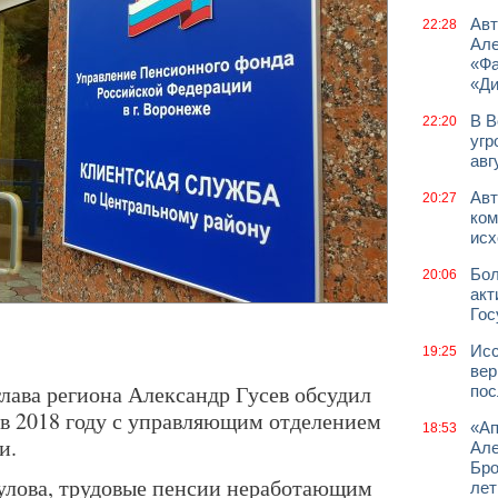
Авт
22:28
Але
«Фа
«Д
В В
22:20
угр
авг
Авт
20:27
ком
исх
Бол
20:06
акт
Гос
Исс
19:25
вер
 глава региона Александр Гусев обсудил
пос
в 2018 году с управляющим отделением
«Ап
18:53
и.
Але
Бро
улова, трудовые пенсии неработающим
лет