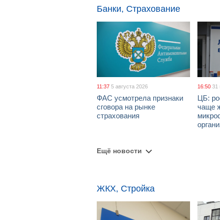
Банки, Страхование
11:37
5 августа 2026
16:50
31
ФАС усмотрела признаки
ЦБ: ро
сговора на рынке
чаще 
страхования
микро
орган
Ещё новости
ЖКХ, Стройка