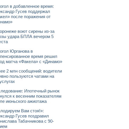
огол в добавленное время:
ксандр Гусев поддержал
кел» после поражения от
инамо»
оронеже воют сирены из-за
озы удара БПЛА вечером 5
уста
огол Юрганова в
пенсированное время решил
од матча «Факела» с «Динамо»
ее 2 млн сообщений: водители
ивно пользуются чатами на
услугах
ледование: Ипотечный рынок
нулся к весенним показателям
ле июньского ажиотажа
лодируем Вам стоя!»:
ксандр Гусев поздравил
нислава Табачникова с 90-
ием