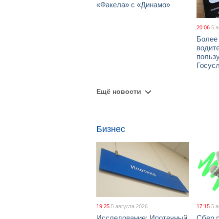
«Факела» с «Динамо»
20:06
5 
Более
водит
польз
Госус
Ещё новости
Бизнес
19:25
5 августа 2026
17:15
5 
Исследование: Ипотечный
Сбер 