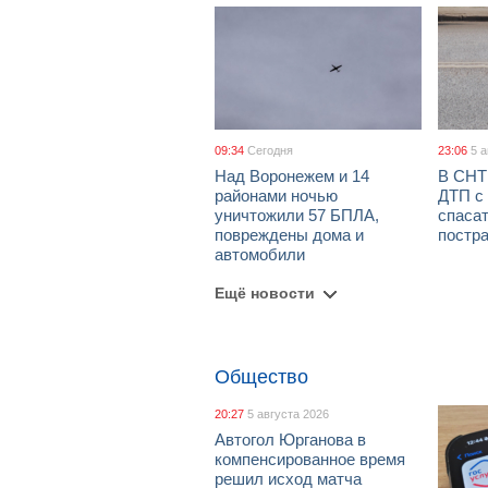
09:34
Сегодня
23:06
5 
Над Воронежем и 14
В СНТ
районами ночью
ДТП с 
уничтожили 57 БПЛА,
спаса
повреждены дома и
постр
автомобили
Ещё новости
Общество
20:27
5 августа 2026
Автогол Юрганова в
компенсированное время
решил исход матча