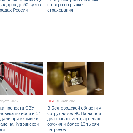
адоров до 50 вузов
сговора на рынке
ородах России
страхования
августа 2026
10:26
31 июля 2026
ка пронести СВУ:
В Белгородской области у
ловека погибли и 17
сотрудников ЧОПа нашли
дали при взрыве в
два гранатомета, арсенал
ане на Кудринской
оружия и более 13 тысяч
ди
патронов