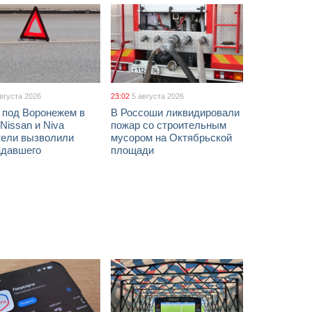
августа 2026
23:02
5 августа 2026
 под Воронежем в
В Россоши ликвидировали
Nissan и Niva
пожар со строительным
тели вызволили
мусором на Октябрьской
адавшего
площади