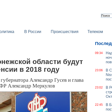
олитика
В России
Происшествия
Телеком
Послед
Над
09:34
ноч
онежской области будут
пов
нсии в 2018 году
В С
23:06
Nis
губернатора Александр Гусев и глава
пос
ПФР Александр Меркулов
В Р
23:02
стр
Окт
В Б
22:45
пос