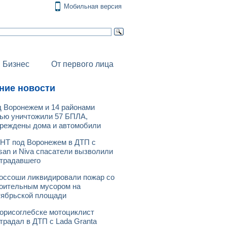
Мобильная версия
Бизнес
От первого лица
ние новости
 Воронежем и 14 районами
ью уничтожили 57 БПЛА,
реждены дома и автомобили
НТ под Воронежем в ДТП с
san и Niva спасатели вызволили
традавшего
оссоши ликвидировали пожар со
оительным мусором на
ябрьской площади
орисоглебске мотоциклист
традал в ДТП с Lada Granta