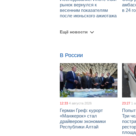
рынок вернулся к
амбасс
весенним показателям
в 24 г
после июньского ажиотажа
Ещё новости
В России
12:33
4 августа 2026
23:27
1 
Герман Греф: курорт
Попыт
«Манжерок» стал
Три че
драйвером экономики
постра
Республики Алтай
рестор
площа