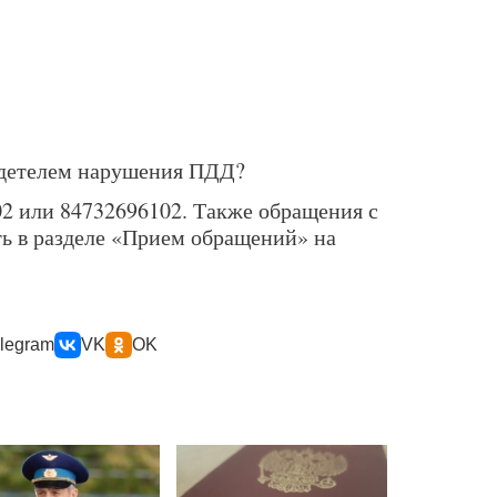
видетелем нарушения ПДД?
02 или 84732696102. Также обращения с
ть в разделе «Прием обращений» на
legram
VK
OK