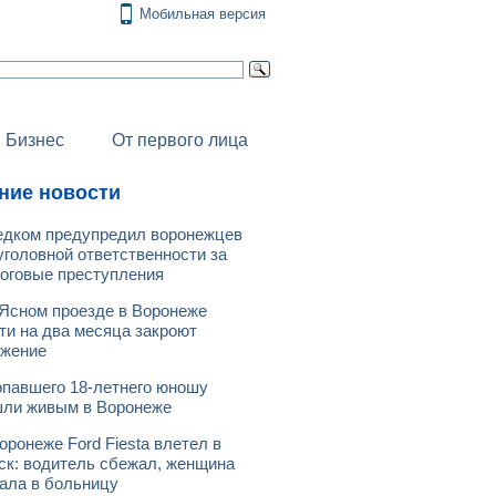
Мобильная версия
Бизнес
От первого лица
ние новости
дком предупредил воронежцев
уголовной ответственности за
оговые преступления
Ясном проезде в Воронеже
ти на два месяца закроют
ижение
павшего 18-летнего юношу
ли живым в Воронеже
оронеже Ford Fiesta влетел в
ск: водитель сбежал, женщина
ала в больницу