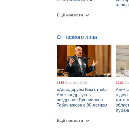
площа
Ещё новости
От первого лица
18:53
5 августа 2026
12:01
4 
«Аплодируем Вам стоя!»:
Алекс
Александр Гусев
о дву
поздравил Бронислава
жител
Табачникова с 90-летием
област
Кубан
Ещё новости