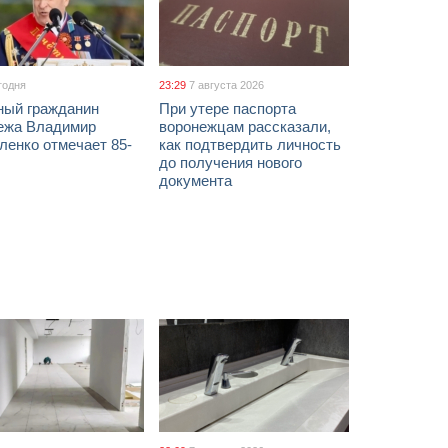
годня
23:29
7 августа 2026
ный гражданин
При утере паспорта
ежа Владимир
воронежцам рассказали,
ленко отмечает 85-
как подтвердить личность
до получения нового
документа