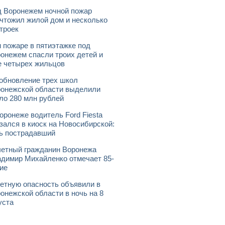
 Воронежем ночной пожар
чтожил жилой дом и несколько
троек
 пожаре в пятиэтажке под
онежем спасли троих детей и
 четырех жильцов
обновление трех школ
онежской области выделили
ло 280 млн рублей
оронеже водитель Ford Fiesta
зался в киоск на Новосибирской:
ь пострадавший
етный гражданин Воронежа
димир Михайленко отмечает 85-
ие
етную опасность объявили в
онежской области в ночь на 8
уста