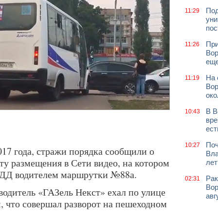
Под
11:29
уни
пос
При
11:26
Вор
еще
На 
11:19
Вор
око
В В
10:43
вре
ест
Поч
10:27
017 года, стражи порядка сообщили о
Вла
ту размещения в Сети видео, на котором
лет
ДД водителем маршрутки №88а.
Рак
02:31
Вор
одитель «ГАЗель Некст» ехал по улице
авг
, что совершал разворот на пешеходном