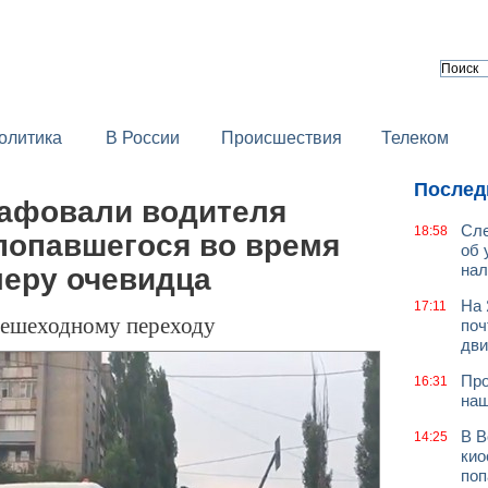
олитика
В России
Происшествия
Телеком
Послед
афовали водителя
Сле
18:58
попавшегося во время
об 
нал
меру очевидца
На 
17:11
пешеходному переходу
поч
дв
Про
16:31
наш
В В
14:25
кио
поп