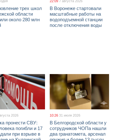
годня
22:09
7 августа 2026
новление трех школ
В Воронеже стартовали
ежской области
масштабные работы на
или около 280 млн
водоподъемной станции
й
после отключения воды
августа 2026
10:26
31 июля 2026
ка пронести СВУ:
В Белгородской области у
ловека погибли и 17
сотрудников ЧОПа нашли
дали при взрыве в
два гранатомета, арсенал
ане на Кудринской
оружия и более 13 тысяч