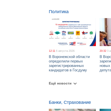
Политика
12:11
6 августа 2026
20:32
3 
В Воронежской области
В Вор
определили первых
зарег
зарегистрированных
новых
кандидатов в Госдуму
депут
Ещё новости
Банки, Страхование