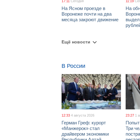
17:11
Сегодня
11:19
Се
На Ясном проезде в
На об
Воронеже почти на два
Ворон
месяца закроют движение
выдел
рубле
Ещё новости
В России
12:33
4 августа 2026
23:27
1 
Герман Греф: курорт
Попыт
«Манжерок» стал
Три че
драйвером экономики
постра
Республики Алтай
рестор