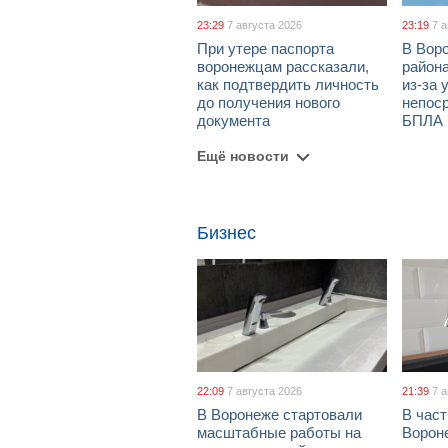
23:29
7 августа 2026
23:19
7 
При утере паспорта
В Вор
воронежцам рассказали,
район
как подтвердить личность
из-за 
до получения нового
непос
документа
БПЛА
Ещё новости
Бизнес
22:09
7 августа 2026
21:39
7 
В Воронеже стартовали
В част
масштабные работы на
Ворон