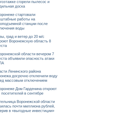
гоэтажке сгорели пылесос и
дильная доска
оронеже стартовали
штабные работы на
оподъемной станции после
лючения воды
зы, град и ветер до 20 м/с
роют Воронежскую область 8
уста
оронежской области вечером 7
уста объявили опасность атаки
ЛА
асти Ленинского района
онежа досрочно отключили воду
ед массовым отключением
оронеже Дом Гарденина откроют
 посетителей в сентябре
ельница Воронежской области
илась почти миллиона рублей,
ерив в «выгодные инвестиции»