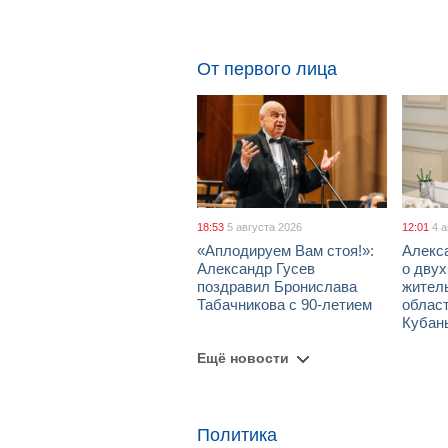
От первого лица
18:53
5 августа 2026
12:01
4 
«Аплодируем Вам стоя!»:
Алекс
Александр Гусев
о дву
поздравил Бронислава
жител
Табачникова с 90-летием
област
Кубан
Ещё новости
Политика