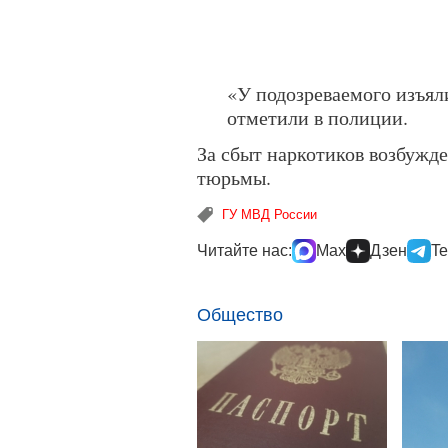
«У подозреваемого изъял
отметили в полиции.
За сбыт наркотиков возбужде
тюрьмы.
ГУ МВД России
Читайте нас:
Max
Дзен
Te
Общество