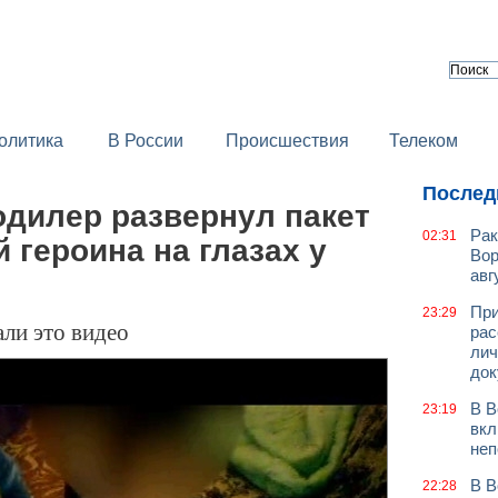
олитика
В России
Происшествия
Телеком
Послед
одилер развернул пакет
Рак
02:31
 героина на глазах у
Вор
авг
При
23:29
ли это видео
рас
лич
док
В В
23:19
вкл
неп
В В
22:28