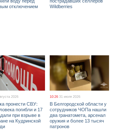
чили воду перед
пострадавших селлеров
вым отключением
Wildberries
августа 2026
10:26
31 июля 2026
ка пронести СВУ:
В Белгородской области у
ловека погибли и 17
сотрудников ЧОПа нашли
дали при взрыве в
два гранатомета, арсенал
ане на Кудринской
оружия и более 13 тысяч
ди
патронов