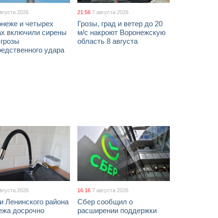
августа 2026
21:56
7 августа 2026
онеже и четырех
Грозы, град и ветер до 20
ах включили сирены
м/с накроют Воронежскую
угрозы
область 8 августа
редственного удара
августа 2026
16:16
7 августа 2026
и Ленинского района
Сбер сообщил о
ежа досрочно
расширении поддержки