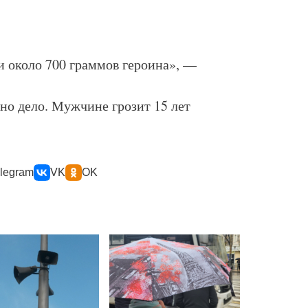
и около 700 граммов героина», —
но дело. Мужчине грозит 15 лет
legram
VK
OK