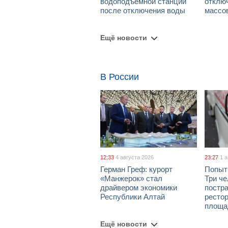
водоподъемной станции
отклю
после отключения воды
массо
Ещё новости
В России
12:33
4 августа 2026
23:27
1 
Герман Греф: курорт
Попыт
«Манжерок» стал
Три че
драйвером экономики
постра
Республики Алтай
рестор
площа
Ещё новости