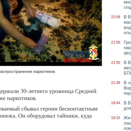
мно
гла
В В
22:09
мас
вод
отк
Гро
21:56
нак
авг
В В
21:50
авг
аспространении наркотиков.
БП
В ч
21:39
Вор
держали 30-летнего уроженца Средней
пер
же наркотиков.
В В
19:44
реваемый сбывал героин бесконтактным
для
онежа. Он оборудовал тайники, куда
Жит
18:15
лиш
пов