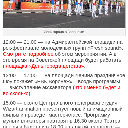
День города в Воронеже.
12:00 — 21:00 — на Адмиралтейской площади на
рок-фестивале молодежных групп «Fresh sound».
Смотрите подробнее
об этом мероприятии. А в
это время на Советской площади будет работать
площадка «День города детства»
.
13:00 — 17:00 — на площади Ленина праздничное
шоу покажет «РВК-Воронеж». Гвоздь программы
— выступление экскаватора (
что именно будет и
во сколько
).
15:00 — около Центрального телеграфа студия
Wizart animation презентует новый анимационный
фильм и проведет мастер-класс. Программу
мультипликаторы повторят в 16:30 около Театра
оперы и балета и в 18:00 на другой площадке —