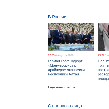
В России
12:33
4 августа 2026
23:27
1 
Герман Греф: курорт
Попыт
«Манжерок» стал
Три че
драйвером экономики
постра
Республики Алтай
рестор
площа
Ещё новости
От первого лица