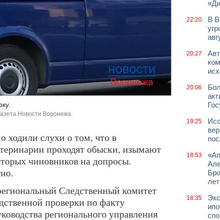
«Д
В В
22:20
угр
авг
Авт
20:27
ком
исх
Бол
20:06
акт
ку.
Гос
газета Новости Воронежа.
Исс
19:25
вер
 ходили слухи о том, что в
пос
теринарии проходят обыски, изымают
«Ап
18:53
оторых чиновников на допросы.
Але
но.
Бро
лет
, региональный Следственный комитет
Экс
18:35
дственной проверки по факту
ипо
ководства регионального управления
спо