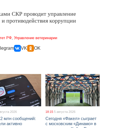
ками СКР проводит управление
 и противодействия коррупции
тет РФ
,
Управление ветеринарии
legram
VK
OK
августа 2026
18:15
5 августа 2026
 2 млн сообщений:
Сегодня «Факел» сыграет
ели активно
с московским «Динамо» в