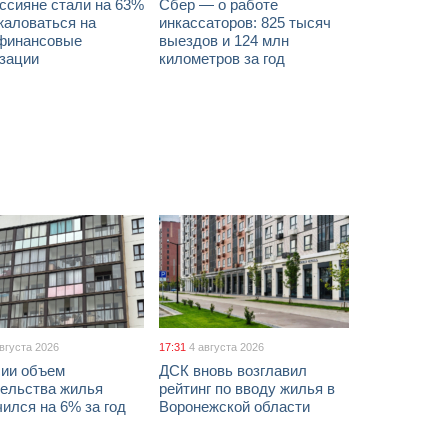
ссияне стали на 63%
Сбер — о работе
жаловаться на
инкассаторов: 825 тысяч
финансовые
выездов и 124 млн
изации
километров за год
августа 2026
17:31
4 августа 2026
сии объем
ДСК вновь возглавил
тельства жилья
рейтинг по вводу жилья в
ился на 6% за год
Воронежской области