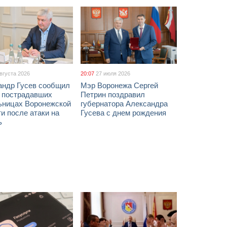
августа 2026
20:07
27 июля 2026
андр Гусев сообщил
Мэр Воронежа Сергей
х пострадавших
Петрин поздравил
ьницах Воронежской
губернатора Александра
и после атаки на
Гусева с днем рождения
ь