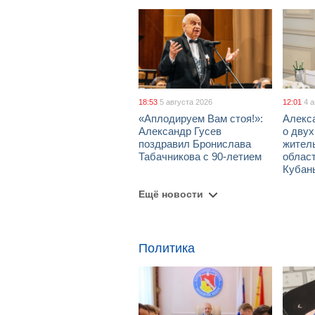
18:53
5 августа 2026
12:01
4 
«Аплодируем Вам стоя!»:
Алекс
Александр Гусев
о дву
поздравил Бронислава
жител
Табачникова с 90-летием
област
Кубан
Ещё новости
Политика