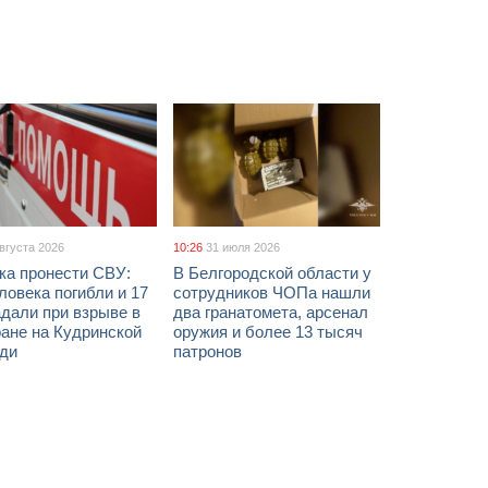
августа 2026
10:26
31 июля 2026
ка пронести СВУ:
В Белгородской области у
ловека погибли и 17
сотрудников ЧОПа нашли
дали при взрыве в
два гранатомета, арсенал
ане на Кудринской
оружия и более 13 тысяч
ди
патронов