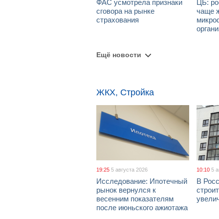
ФАС усмотрела признаки
ЦБ: ро
сговора на рынке
чаще 
страхования
микро
орган
Ещё новости
ЖКХ, Стройка
19:25
5 августа 2026
10:10
5 
Исследование: Ипотечный
В Рос
рынок вернулся к
строи
весенним показателям
увелич
после июньского ажиотажа