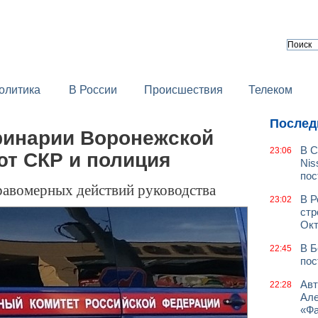
олитика
В России
Происшествия
Телеком
Послед
ринарии Воронежской
В С
23:06
ют СКР и полиция
Nis
пос
равомерных действий руководства
В Р
23:02
стр
Окт
В Б
22:45
пос
Авт
22:28
Але
«Фа