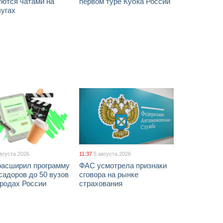
уются чатами на
первом туре Кубка России
лугах
августа 2026
11:37
5 августа 2026
расширил программу
ФАС усмотрела признаки
адоров до 50 вузов
сговора на рынке
ородах России
страхования