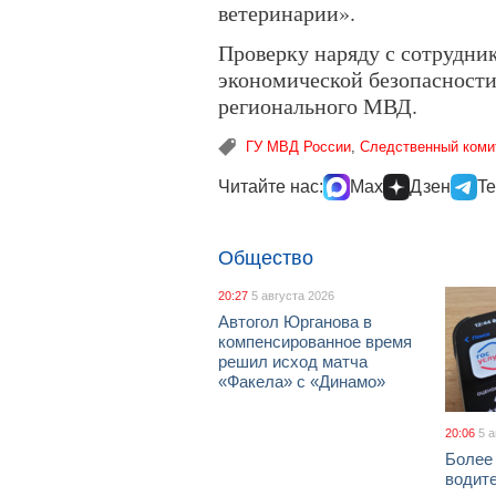
ветеринарии».
Проверку наряду с сотрудни
экономической безопасности
регионального МВД.
ГУ МВД России
,
Следственный коми
Читайте нас:
Max
Дзен
Te
Общество
20:27
5 августа 2026
Автогол Юрганова в
компенсированное время
решил исход матча
«Факела» с «Динамо»
20:06
5 
Более
водит