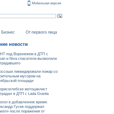
Мобильная версия
Бизнес
От первого лица
ние новости
НТ под Воронежем в ДТП с
san и Niva спасатели вызволили
традавшего
оссоши ликвидировали пожар со
оительным мусором на
ябрьской площади
орисоглебске мотоциклист
традал в ДТП с Lada Granta
огол в добавленное время:
ксандр Гусев поддержал
кел» после поражения от