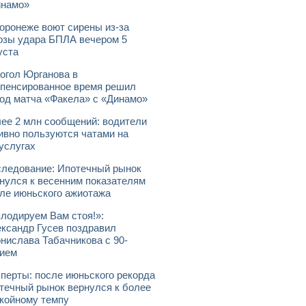
инамо»
оронеже воют сирены из-за
озы удара БПЛА вечером 5
уста
огол Юрганова в
пенсированное время решил
од матча «Факела» с «Динамо»
ее 2 млн сообщений: водители
ивно пользуются чатами на
услугах
ледование: Ипотечный рынок
нулся к весенним показателям
ле июньского ажиотажа
лодируем Вам стоя!»:
ксандр Гусев поздравил
нислава Табачникова с 90-
ием
перты: после июньского рекорда
течный рынок вернулся к более
койному темпу