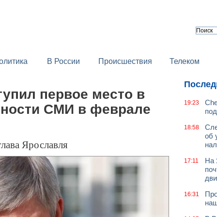
олитика
В России
Происшествия
Телеком
Послед
тупил первое место в
Che
19:23
рности СМИ в феврале
под
Сле
18:58
об 
глава Ярославля
нал
На 
17:11
поч
дв
Про
16:31
наш