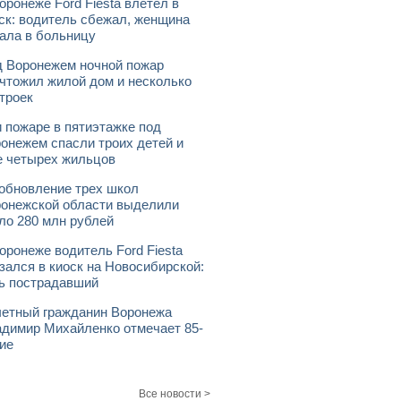
оронеже Ford Fiesta влетел в
ск: водитель сбежал, женщина
ала в больницу
 Воронежем ночной пожар
чтожил жилой дом и несколько
троек
 пожаре в пятиэтажке под
онежем спасли троих детей и
 четырех жильцов
обновление трех школ
онежской области выделили
ло 280 млн рублей
оронеже водитель Ford Fiesta
зался в киоск на Новосибирской:
ь пострадавший
етный гражданин Воронежа
димир Михайленко отмечает 85-
ие
Все новости >