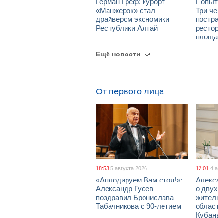
Герман Греф: курорт
Попыт
«Манжерок» стал
Три че
драйвером экономики
постра
Республики Алтай
рестор
площа
Ещё новости
От первого лица
18:53
5 августа 2026
12:01
4 
«Аплодируем Вам стоя!»:
Алекс
Александр Гусев
о дву
поздравил Бронислава
жител
Табачникова с 90-летием
област
Кубан