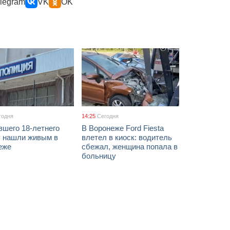
legram
VK
OK
годня
14:25
Сегодня
вшего 18-летнего
В Воронеже Ford Fiesta
 нашли живым в
влетел в киоск: водитель
еже
сбежал, женщина попала в
больницу