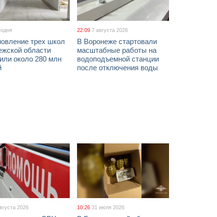
годня
22:09
7 августа 2026
новление трех школ
В Воронеже стартовали
ежской области
масштабные работы на
или около 280 млн
водоподъемной станции
й
после отключения воды
августа 2026
10:26
31 июля 2026