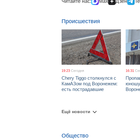
Читайте нас:
Max
Дзен
Te
Происшествия
19:23
Сегодня
16:31
Се
Chery Tiggo столкнулся с
Пропа
КамАЗом под Воронежем:
юношу
есть пострадавшие
Ворон
Ещё новости
Общество