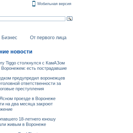
Мобильная версия
Бизнес
От первого лица
ние новости
ry Tiggo столкнулся с КамАЗом
 Воронежем: есть пострадавшие
дком предупредил воронежцев
уголовной ответственности за
оговые преступления
Ясном проезде в Воронеже
ти на два месяца закроют
ижение
павшего 18-летнего юношу
ли живым в Воронеже