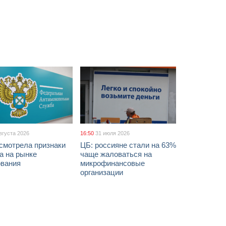
вгуста 2026
16:50
31 июля 2026
смотрела признаки
ЦБ: россияне стали на 63%
а на рынке
чаще жаловаться на
ования
микрофинансовые
организации