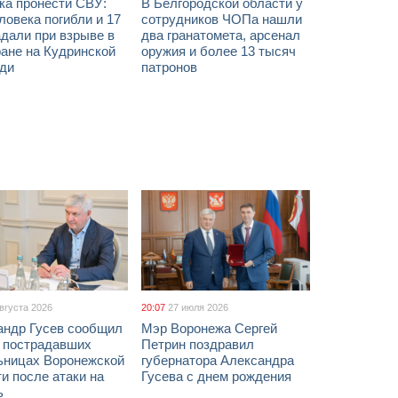
ка пронести СВУ:
В Белгородской области у
ловека погибли и 17
сотрудников ЧОПа нашли
дали при взрыве в
два гранатомета, арсенал
ане на Кудринской
оружия и более 13 тысяч
ди
патронов
августа 2026
20:07
27 июля 2026
андр Гусев сообщил
Мэр Воронежа Сергей
х пострадавших
Петрин поздравил
ьницах Воронежской
губернатора Александра
и после атаки на
Гусева с днем рождения
ь