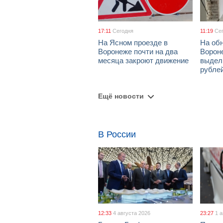
17:11
Сегодня
11:19
Се
На Ясном проезде в
На об
Воронеже почти на два
Ворон
месяца закроют движение
выдел
рубле
Ещё новости
В России
12:33
4 августа 2026
23:27
1 