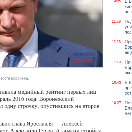
В В
14:25
кио
поп
Под
11:29
уни
пос
При
11:26
Вор
еще
На 
11:19
Вор
око
овости Воронежа.
В В
10:43
вре
тавила медийный рейтинг первых лиц
ест
раль 2016 года. Воронежский
Поч
10:27
л одну строчку, опустившись на второе
Вла
лет
авил глава Ярославля — Алексей
эр Александр Гусев. А замкнул тройку