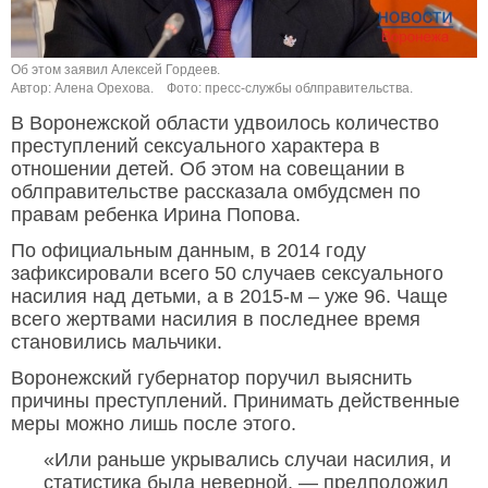
Об этом заявил Алексей Гордеев.
Автор: Алена Орехова.
Фото: пресс-службы облправительства.
В Воронежской области удвоилось количество
преступлений сексуального характера в
отношении детей. Об этом на совещании в
облправительстве рассказала омбудсмен по
правам ребенка Ирина Попова.
По официальным данным, в 2014 году
зафиксировали всего 50 случаев сексуального
насилия над детьми, а в 2015-м – уже 96. Чаще
всего жертвами насилия в последнее время
становились мальчики.
Воронежский губернатор поручил выяснить
причины преступлений. Принимать действенные
меры можно лишь после этого.
«Или раньше укрывались случаи насилия, и
статистика была неверной, — предположил