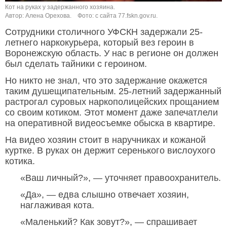
Кот на руках у задержанного хозяина.
Автор: Алена Орехова.
Фото: с сайта 77.fskn.gov.ru.
Сотрудники столичного УФСКН задержали 25-
летнего наркокурьера, который вез героин в
Воронежскую область. У нас в регионе он должен
был сделать тайники с героином.
Но никто не знал, что это задержание окажется
таким душещипательным. 25-летний задержанный
растрогал суровых наркополицейских прощанием
со своим котиком. Этот момент даже запечатлели
на оперативной видеосъемке обыска в квартире.
На видео хозяин стоит в наручниках и кожаной
куртке. В руках он держит серенького вислоухого
котика.
«Ваш личный?», — уточняет правоохранитель.
«Да», — едва слышно отвечает хозяин,
наглаживая кота.
«Маленький? Как зовут?», — спрашивает