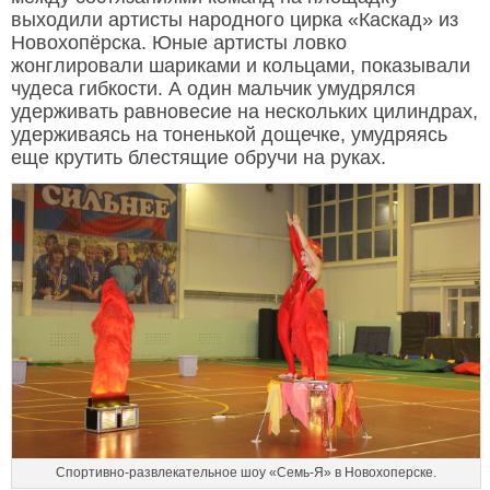
выходили артисты народного цирка «Каскад» из
Новохопёрска. Юные артисты ловко
жонглировали шариками и кольцами, показывали
чудеса гибкости. А один мальчик умудрялся
удерживать равновесие на нескольких цилиндрах,
удерживаясь на тоненькой дощечке, умудряясь
еще крутить блестящие обручи на руках.
Спортивно-развлекательное шоу «Семь-Я» в Новохоперске.