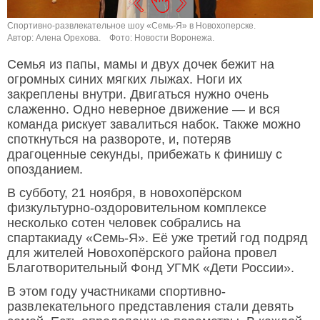
Спортивно-развлекательное шоу «Семь-Я» в Новохоперске.
С
Автор: Алена Орехова.
Фото: Новости Воронежа.
А
Семья из папы, мамы и двух дочек бежит на
огромных синих мягких лыжах. Ноги их
закреплены внутри. Двигаться нужно очень
слаженно. Одно неверное движение — и вся
команда рискует завалиться набок. Также можно
споткнуться на развороте, и, потеряв
драгоценные секунды, прибежать к финишу с
опозданием.
В субботу, 21 ноября, в новохопёрском
физкультурно-оздоровительном комплексе
несколько сотен человек собрались на
спартакиаду «Семь-Я». Её уже третий год подряд
для жителей Новохопёрского района провел
Благотворительный Фонд УГМК «Дети России».
В этом году участниками спортивно-
развлекательного представления стали девять