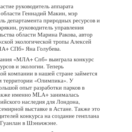
астие руководитель аппарата
а области Геннадий Макин, мэр
ель департамента природных ресурсов и
арякин, руководитель управления
ьства области Марина Ракова, автор
ской экологической тропы Алексей
А+ СПб» Яна Голубева.
пания
«МЛА+ Спб» выиграла конкурс
урсов и экологии. Теперь
кой компании в нашей стране займется
м территории «Олимпика». У
ольшой опыт разработки парков в
Также именно MLA+ занималась
ийского наследия для Лондона,
емирной выставке в Астане. Также это
дителей конкурса на создание генплана
 Гуанлан в Шэньчжэне.