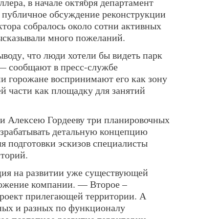
лера, в начале октября департамент
л публичное обсуждение реконструкции
тора собралось около сотни активных
ысказывали много пожеланий.
воду, что люди хотели бы видеть парк
 сообщают в пресс-службе
и горожане воспринимают его как зону
ей части как площадку для занятий
и Алексею Гордееву три планировочных
азрабатывать детальную концепцию
ля подготовки эскизов специалисты
иторий.
ция на развитии уже существующей
ожение компании. — Второе –
проект прилегающей территории. А
ьных и разных по функционалу