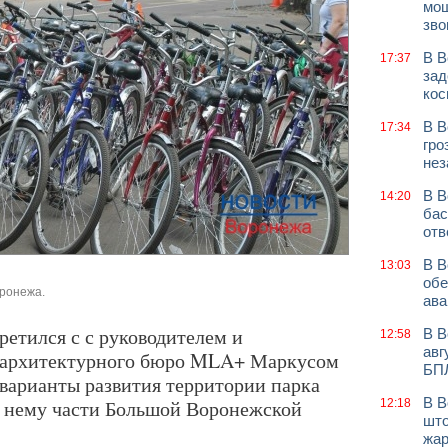
мош
зво
В В
17:37
зад
кос
В В
17:34
гро
нез
В В
14:20
бас
отв
В В
13:03
обе
оронежа.
ава
ретился с с руководителем и
В В
12:58
авг
о архитектурного бюро MLA+ Маркусом
БП
варианты развития территории парка
В В
 нему части Большой Воронежской
12:18
што
жар