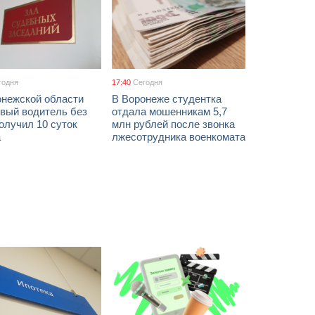
годня
17:40
Сегодня
онежской области
В Воронеже студентка
звый водитель без
отдала мошенникам 5,7
олучил 10 суток
млн рублей после звонка
а
лжесотрудника военкомата