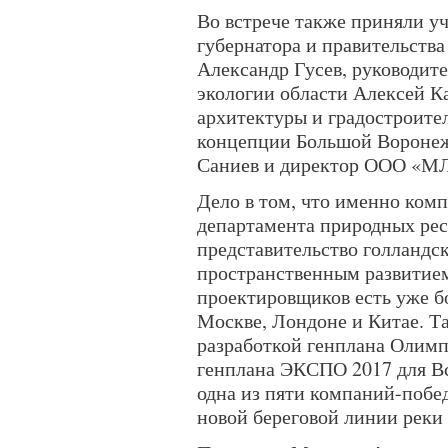
Во встрече также приняли уч
губернатора и правительств
Александр Гусев, руководит
экологии области Алексей К
архитектуры и градостроител
концепции Большой Воронеж
Саниев и
директор ООО «МЛ
Дело в том, что именно ком
департамента природных рес
представительство голландс
пространственным развитие
проектировщиков есть уже б
Москве, Лондоне и Китае. 
разработкой генплана Олимп
генплана ЭКСПО 2017 для Вс
одна из пяти компаний-побе
новой береговой линии реки