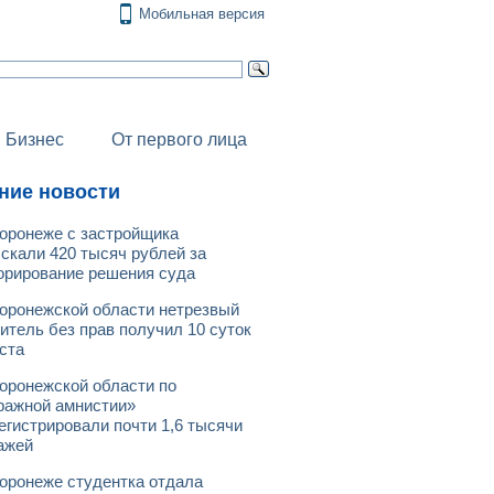
Мобильная версия
Бизнес
От первого лица
ние новости
оронеже с застройщика
скали 420 тысяч рублей за
орирование решения суда
оронежской области нетрезвый
итель без прав получил 10 суток
ста
оронежской области по
ражной амнистии»
егистрировали почти 1,6 тысячи
ажей
оронеже студентка отдала