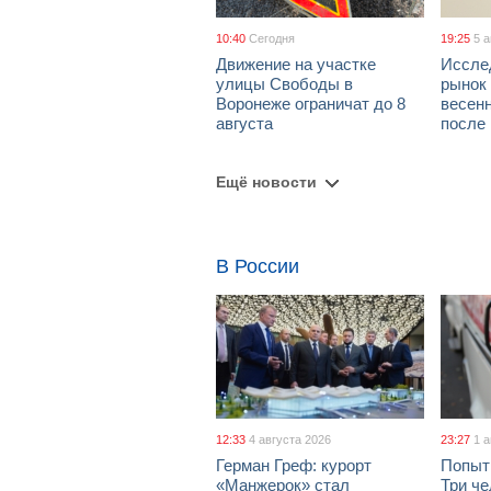
10:40
Сегодня
19:25
5 
Движение на участке
Иссле
улицы Свободы в
рынок 
Воронеже ограничат до 8
весен
августа
после
Ещё новости
В России
12:33
4 августа 2026
23:27
1 
Герман Греф: курорт
Попыт
«Манжерок» стал
Три че