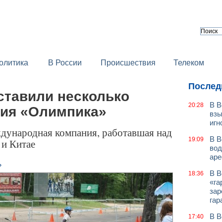
олитика
В России
Происшествия
Телеком
Послед
ставили несколько
В В
20:28
тия «Олимпика»
взы
игн
дународная компания, работавшая над
В В
19:09
 и Китае
вод
аре
»
В В
18:36
«га
зар
гар
В В
17:40