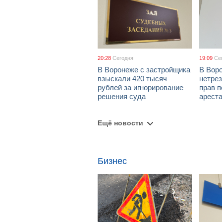
20:28
Сегодня
19:09
Се
В Воронеже с застройщика
В Вор
взыскали 420 тысяч
нетре
рублей за игнорирование
прав п
решения суда
арест
Ещё новости
Бизнес