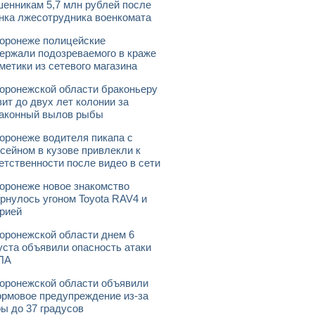
енникам 5,7 млн рублей после
нка лжесотрудника военкомата
оронеже полицейские
ержали подозреваемого в краже
метики из сетевого магазина
оронежской области браконьеру
зит до двух лет колонии за
аконный вылов рыбы
оронеже водителя пикапа с
сейном в кузове привлекли к
етственности после видео в сети
оронеже новое знакомство
рнулось угоном Toyota RAV4 и
рией
оронежской области днем 6
уста объявили опасность атаки
ЛА
оронежской области объявили
рмовое предупреждение из-за
ы до 37 градусов