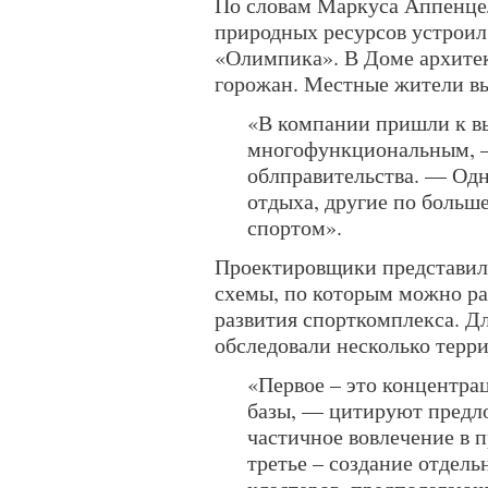
По словам Маркуса Аппенцел
природных ресурсов устрои
«Олимпика». В Доме архитек
горожан. Местные жители в
«В компании пришли к вы
многофункциональным, —
облправительства. — Одн
отдыха, другие по больш
спортом».
Проектировщики представил
схемы, по которым можно р
развития спорткомплекса. Д
обследовали несколько терр
«
Первое – это концентра
базы, — цитируют предл
частичное вовлечение в 
третье – создание отдел