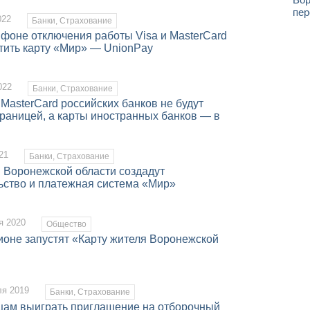
пер
022
Банки, Страхование
 фоне отключения работы Visa и MasterCard
тить карту «Мир» — UnionPay
022
Банки, Страхование
 MasterCard российских банков не будут
границей, а карты иностранных банков — в
21
Банки, Страхование
я Воронежской области создадут
ьство и платежная система «Мир»
я 2020
Общество
ионе запустят «Карту жителя Воронежской
ля 2019
Банки, Страхование
цам выиграть приглашение на отборочный