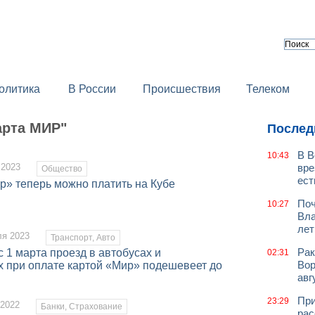
олитика
В России
Происшествия
Телеком
арта МИР"
Послед
В В
10:43
 2023
вре
Общество
ест
р» теперь можно платить на Кубе
Поч
10:27
Вла
лет
ля 2023
Транспорт, Авто
Рак
 1 марта проезд в автобусах и
02:31
Вор
х при оплате картой «Мир» подешевеет до
авг
При
23:29
 2022
Банки, Страхование
рас