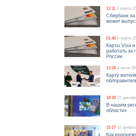
12:11
6 марта 2
Сбербанк на
может выпус
01:40
6 марта 2
Карты Visa и
работать за 
России
13:28
4 июня 20
Карту жител
облправител
18:30
22 декабр
В нашем рег
области»
15:27
15 февра
Как воронеж