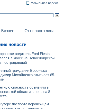
Мобильная версия
Бизнес
От первого лица
ние новости
оронеже водитель Ford Fiesta
зался в киоск на Новосибирской:
ь пострадавший
етный гражданин Воронежа
димир Михайленко отмечает 85-
ие
етную опасность объявили в
онежской области в ночь на 8
уста
 утере паспорта воронежцам
сказали, как подтвердить