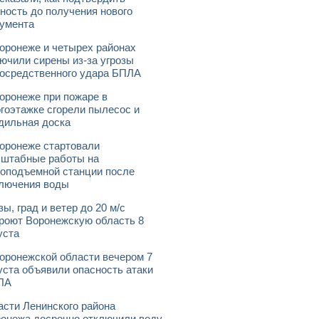
ность до получения нового
умента
оронеже и четырех районах
ючили сирены из-за угрозы
осредственного удара БПЛА
оронеже при пожаре в
гоэтажке сгорели пылесос и
дильная доска
оронеже стартовали
штабные работы на
оподъемной станции после
лючения воды
зы, град и ветер до 20 м/с
роют Воронежскую область 8
уста
оронежской области вечером 7
уста объявили опасность атаки
ЛА
асти Ленинского района
онежа досрочно отключили воду