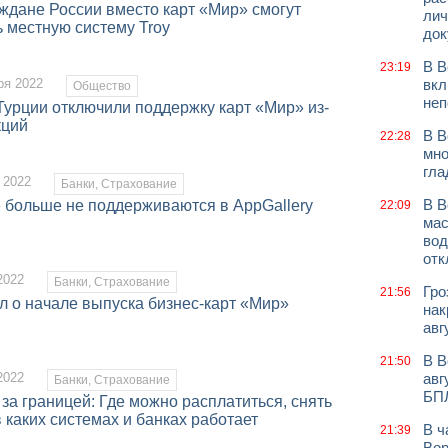
ждане России вместо карт «Мир» смогут
лич
ь местную систему Troy
док
В В
23:19
ря 2022
вкл
Общество
неп
Турции отключили поддержку карт «Мир» из-
кций
В В
22:28
мно
гла
 2022
Банки, Страхование
В В
 больше не поддерживаются в AppGallery
22:09
мас
вод
отк
2022
Банки, Страхование
Гро
21:56
л о начале выпуска бизнес-карт «Мир»
нак
авг
В В
21:50
2022
авг
Банки, Страхование
БП
за границей: Где можно расплатиться, снять
 каких системах и банках работает
В ч
21:39
Вор