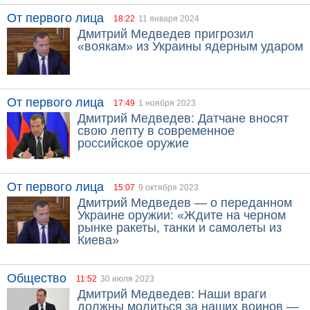
От первого лица
18:22
11 января 2024
Дмитрий Медведев пригрозил
«воякам» из Украины ядерным ударом
От первого лица
17:49
1 ноября 2023
Дмитрий Медведев: Датчане вносят
свою лепту в современное
российское оружие
От первого лица
15:07
9 октября 2023
Дмитрий Медведев — о переданном
Украине оружии: «Ждите на черном
рынке ракеты, танки и самолеты из
Киева»
Общество
11:52
30 июля 2023
Дмитрий Медведев: Наши враги
должны молиться за наших воинов —