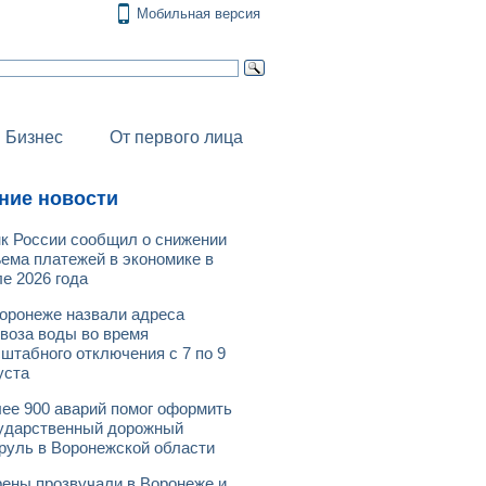
Мобильная версия
Бизнес
От первого лица
ние новости
к России сообщил о снижении
ема платежей в экономике в
е 2026 года
оронеже назвали адреса
воза воды во время
штабного отключения с 7 по 9
уста
ее 900 аварий помог оформить
ударственный дорожный
руль в Воронежской области
ены прозвучали в Воронеже и