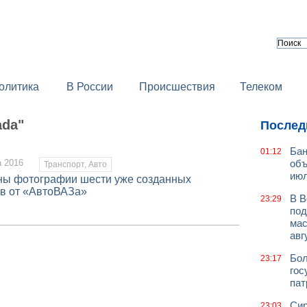
олитика
В России
Происшествия
Телеком
ada"
Послед
Бан
01:12
а 2016
объ
Транспорт, Авто
июл
ы фотографии шести уже созданных
ов от «АвтоВАЗа»
В В
23:29
под
мас
авг
Бол
23:17
гос
пат
Сир
23:03