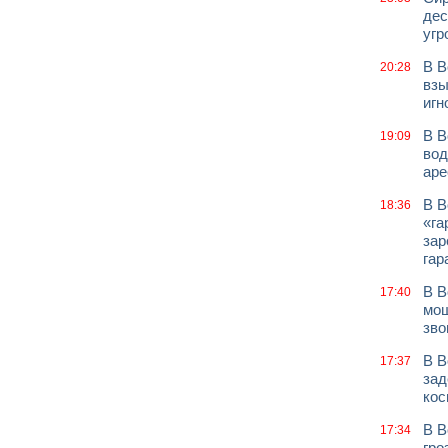
дес
угр
В В
20:28
взы
игн
В В
19:09
вод
аре
В В
18:36
«га
зар
гар
В В
17:40
мош
зво
В В
17:37
зад
кос
В В
17:34
гро