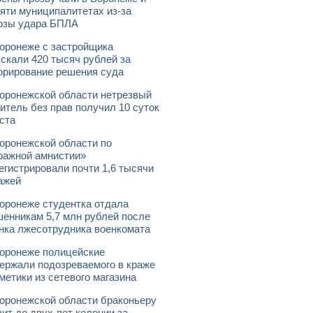
яти муниципалитетах из-за
озы удара БПЛА
оронеже с застройщика
скали 420 тысяч рублей за
орирование решения суда
оронежской области нетрезвый
итель без прав получил 10 суток
ста
оронежской области по
ражной амнистии»
егистрировали почти 1,6 тысячи
ажей
оронеже студентка отдала
енникам 5,7 млн рублей после
нка лжесотрудника военкомата
оронеже полицейские
ержали подозреваемого в краже
метики из сетевого магазина
оронежской области браконьеру
зит до двух лет колонии за