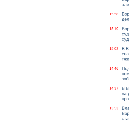
эле
Вор
15:58
дел
Вор
15:10
суд
суд
В В
15:02
спа
тяж
Под
14:46
пом
заб
В В
14:37
наг
про
Вла
13:53
Вор
ст