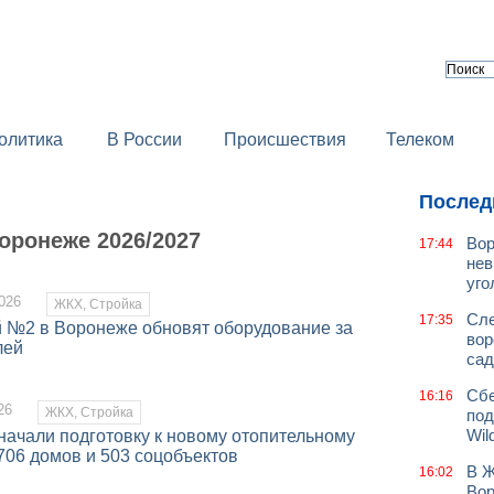
олитика
В России
Происшествия
Телеком
Послед
оронеже 2026/2027
Вор
17:44
нев
уго
026
ЖКХ, Стройка
Сле
17:35
й №2 в Воронеже обновят оборудование за
вор
лей
сад
Сбе
16:16
26
ЖКХ, Стройка
под
Wil
начали подготовку к новому отопительному
706 домов и 503 соцобъектов
В Ж
16:02
Вор