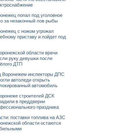
ктроснабжение
онежец попал под уголовное
о за незаконный лов рыбы
онежец с ножом угрожал
ебному приставу и пойдет под
оронежской области врачи
сли руку девушки после
ёлого ДТП
 Воронежем инспекторы ДПС
огли автоледи открыть
локированный автомобиль
оронеже строителей ДСК
радили в преддверии
фессионального праздника
сти: поставки топлива на АЗС
онежской области остаются
абильными