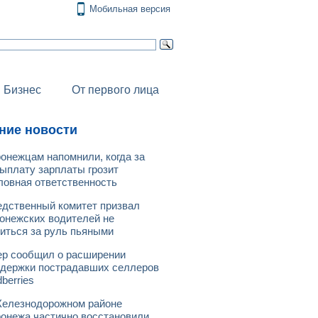
Мобильная версия
Бизнес
От первого лица
ние новости
онежцам напомнили, когда за
ыплату зарплаты грозит
ловная ответственность
дственный комитет призвал
онежских водителей не
иться за руль пьяными
р сообщил о расширении
держки пострадавших селлеров
dberries
елезнодорожном районе
онежа частично восстановили