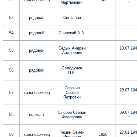
Мартынович
г.
53
рядовая
Светлана
54
рядовой
Свирский А.А.
Седых Андрей
13.07.19
55
рядовой
Андреевич
г.
Солодунов
56
рядовой
П.Е.
Сорокин
28.07.19
57
красноармеец
Сергей
г.
Петрович
Сысоев Степан
09.07.19
58
сержант
Федорович
г.
Темин Семен
27.01.19
59
красноармеец
1920
Иванович
г.