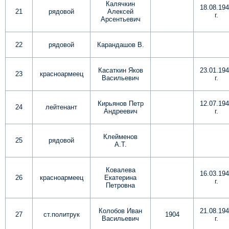
Калячкин
18.08.19
21
рядовой
Алексей
г.
Арсентьевич
22
рядовой
Карандашов В.
Касаткин Яков
23.01.19
23
красноармеец
Васильевич
г.
Кирьянов Петр
12.07.19
24
лейтенант
Андреевич
г.
Клейменов
25
рядовой
А.Т.
Ковалева
16.03.19
26
красноармеец
Екатерина
г.
Петровна
Колобов Иван
21.08.19
27
ст.политрук
1904
Васильевич
г.