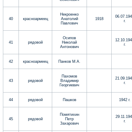
Некроенко
06.07.19
40
красноармеец
Анатолий
1918
г.
Павлович
Осипов
12.10.19
41
рядовой
Николай
г.
Антонович
42
красноармеец
Панков М.А.
Пахомов
21.09.19
43
рядовой
Владимир
г.
Георгиевич
44
рядовой
Пашков
1942 г.
Помятихин
29.11.19
45
рядовой
Петр
г.
Захарович