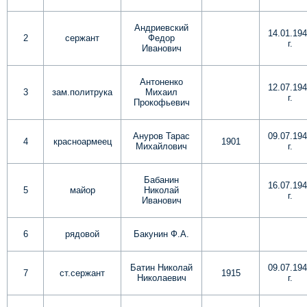
Андриевский
14.01.19
2
сержант
Федор
г.
Иванович
Антоненко
12.07.19
3
зам.политрука
Михаил
г.
Прокофьевич
Ануров Тарас
09.07.19
4
красноармеец
1901
Михайлович
г.
Бабанин
16.07.19
5
майор
Николай
г.
Иванович
6
рядовой
Бакунин Ф.А.
Батин Николай
09.07.19
7
ст.сержант
1915
Николаевич
г.