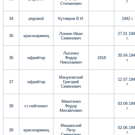
г.
Степанович
34
рядовой
Кутиеров В.И.
1942 г.
Лонкин Иван
27.01.19
35
красноармеец
Семенович
г.
Лысенко
30.04.19
36
ефрейтор
Федор
1918
г.
Николаевич
Мануковский
12.07.19
37
ефрейтор
Григорий
г.
Семенович
Микитенко
03.09.19
38
ст.лейтенант
Федор
г.
Михайлович
Мишанский
02.06.19
39
красноармеец
Петр
г.
Семенович