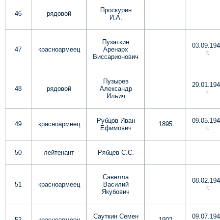
Проскурин
46
рядовой
И.А.
Пузаткин
03.09.19
47
красноармеец
Аренарх
г.
Виссарионович
Пузырев
29.01.19
48
рядовой
Александр
г.
Ильич
Рубцов Иван
09.05.19
49
красноармеец
1895
Ефимович
г.
50
лейтенант
Рябцев С.С.
Савелла
08.02.19
51
красноармеец
Василий
г.
Якубович
Сауткин Семен
09.07.19
52
красноармеец
1902