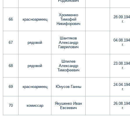
Родионович
Хроименко
28.09.19
66
красноармеец
Тимофей
г.
Никифорович
Шантяков
04.08.19
67
рядовой
Александр
г.
Гаврилович
Шпилев
23.08.19
68
рядовой
Александр
г.
Тимофеевич
24.04.19
69
красноармеец
Юнусов Ганны
г.
Якушенко Иван
26.08.19
70
комиссар
Евсеевич
г.