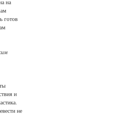
на на
Вам
ь готов
вам
ким
иты
ствия и
астика.
евести не