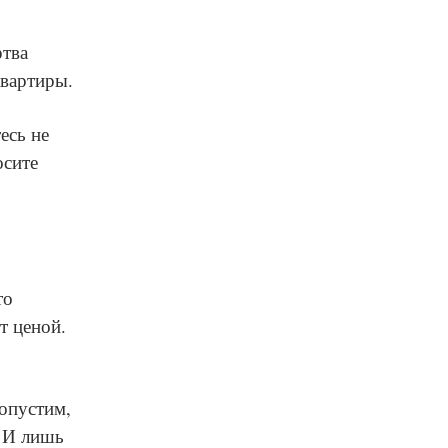
ртва
квартиры.
есь не
осите
то
т ценой.
опустим,
. И лишь