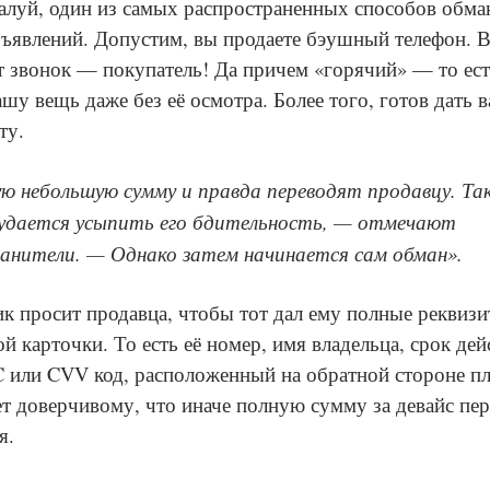
алуй, один из самых распространенных способов обма
бъявлений. Допустим, вы продаете бэушный телефон. 
т звонок — покупатель! Да причем «горячий» — то ест
ашу вещь даже без её осмотра. Более того, готов дать 
ту.
ю небольшую сумму и правда переводят продавцу. Та
удается усыпить его бдительность, — отмечают
анители. — Однако затем начинается сам обман».
 просит продавца, чтобы тот дал ему полные реквиз
й карточки. То есть её номер, имя владельца, срок дей
 или CVV код, расположенный на обратной стороне пл
т доверчивому, что иначе полную сумму за девайс пер
я.