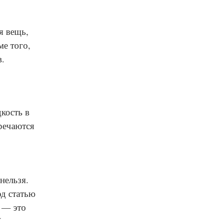
я вещь,
ме того,
в.
кость в
речаются
нельзя.
од статью
 — это