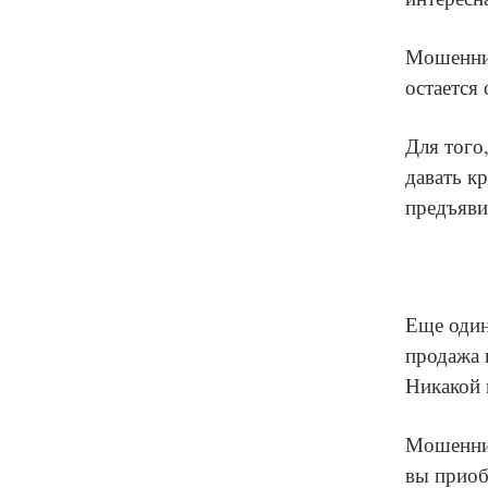
Мошенник
остается
Для того
давать к
предъяви
Еще один
продажа 
Никакой 
Мошенник
вы приоб