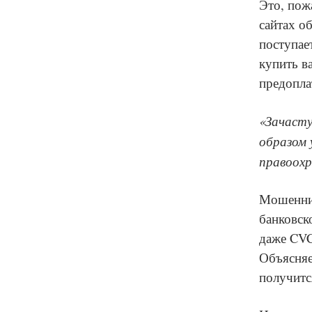
Это, пож
сайтах о
поступае
купить в
предопла
«Зачасту
образом 
правоохр
Мошенник
банковско
даже CVC
Объясняе
получитс