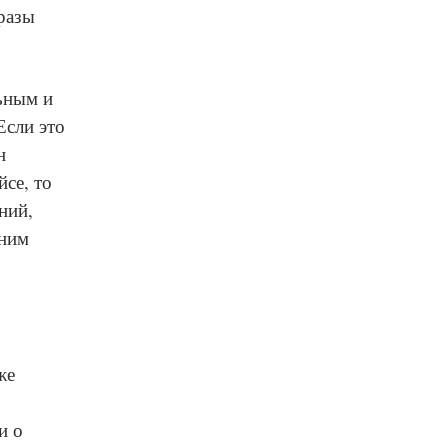
разы
льным и
Если это
н
йсе, то
ний,
шним
же
и о