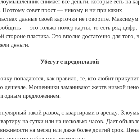
лоумышленник снимает все деньги, которые есть на ка
. Поэтому совет прост — никому и ни при каких
льствах данные своей карточки не говорите. Максимум
ообщить — это только номер карты, то есть ряд цифр
ой стороне пластика. Это вполне достаточно для того,
вели деньги.
Убегут с предоплатой
дочку попадаются, как правило, те, кто любит прикупит
о дешевле. Мошенники заманивают жертв низкой цено
ыгодным предложением.
пулярный такой развод с квартирами в аренду. Злоу
квартиру на сутки или на несколько часов. Дает объявл
движимости на месяц или даже более долгий срок. Цена
ая, поэтому отбоя от клиентов нет.