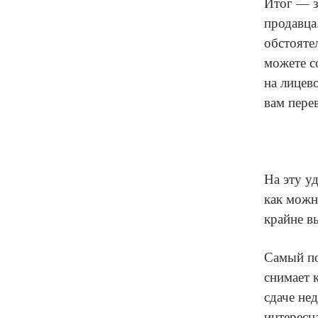
Итог — з
продавца
обстояте
можете с
на лицев
вам пере
На эту у
как можн
крайне в
Самый по
снимает 
сдаче не
интересн