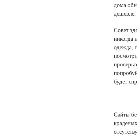
дома обн
дешевле.
Совет зд
никогда 
одежда, 
посмотрит
проверьт
попробуй
будет сп
Сайты бе
краденых
отсутств