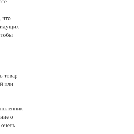
рте
, что
, идущих
 чтобы
ь товар
й или
мышленник
ение о
 очень