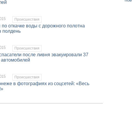
лей
015
Происшествия
 по откачке воды с дорожного полотна
в полдень
015
Происшествия
спасатели после ливня эвакуировали 37
 автомобилей
015
Происшествия
онеже в фотографиях из соцсетей: «Весь
!»