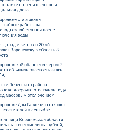
гоэтажке сгорели пылесос и
дильная доска
оронеже стартовали
штабные работы на
оподъемной станции после
лючения воды
зы, град и ветер до 20 м/с
роют Воронежскую область 8
уста
оронежской области вечером 7
уста объявили опасность атаки
ЛА
асти Ленинского района
онежа досрочно отключили воду
ед массовым отключением
оронеже Дом Гарденина откроют
 посетителей в сентябре
ельница Воронежской области
илась почти миллиона рублей,
ерив в «выгодные инвестиции»