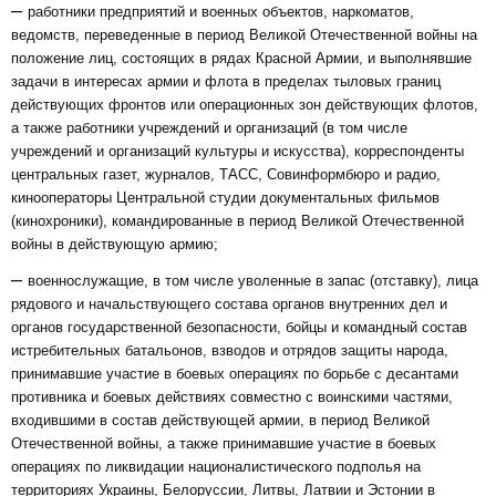
–
работники предприятий и военных объектов, наркоматов,
ведомств, переведенные в период Великой Отечественной войны на
положение лиц, состоящих в рядах Красной Армии, и выполнявшие
задачи в интересах армии и флота в пределах тыловых границ
действующих фронтов или операционных зон действующих флотов,
а также работники учреждений и организаций (в том числе
учреждений и организаций культуры и искусства), корреспонденты
центральных газет, журналов, ТАСС, Совинформбюро и радио,
кинооператоры Центральной студии документальных фильмов
(кинохроники), командированные в период Великой Отечественной
войны в действующую армию;
–
военнослужащие, в том числе уволенные в запас (отставку), лица
рядового и начальствующего состава органов внутренних дел и
органов государственной безопасности, бойцы и командный состав
истребительных батальонов, взводов и отрядов защиты народа,
принимавшие участие в боевых операциях по борьбе с десантами
противника и боевых действиях совместно с воинскими частями,
входившими в состав действующей армии, в период Великой
Отечественной войны, а также принимавшие участие в боевых
операциях по ликвидации националистического подполья на
территориях Украины, Белоруссии, Литвы, Латвии и Эстонии в