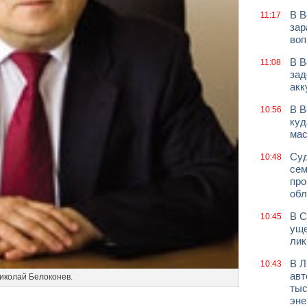
В В
11:17
зар
воп
В В
11:08
зад
акк
В В
10:56
куд
мас
Суд
10:48
сем
про
обл
В С
10:45
уще
лик
В Л
10:43
авт
иколай Белоконев.
тыс
эне