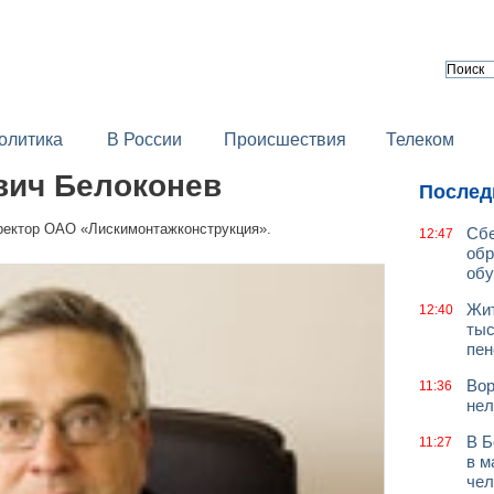
олитика
В России
Происшествия
Телеком
вич Белоконев
Послед
ректор ОАО «Лискимонтажконструкция».
Сбе
12:47
обр
обу
Жит
12:40
тыс
пен
Вор
11:36
нел
В Б
11:27
в м
чел