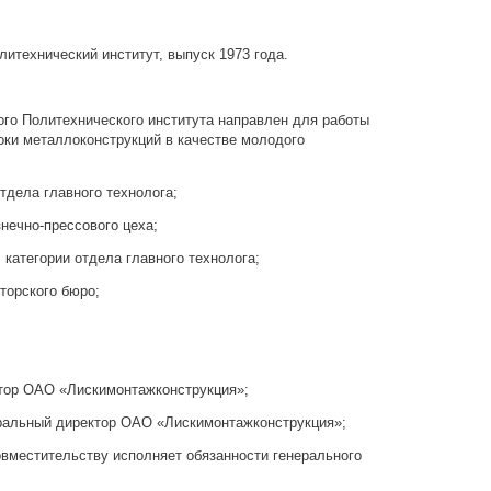
технический институт, выпуск 1973 года.
ого Политехнического института направлен для работы
оки металлоконструкций в качестве молодого
тдела главного технолога;
нечно-прессового цеха;
 категории отдела главного технолога;
торского бюро;
тор ОАО «Лискимонтажконструкция»;
еральный директор ОАО «Лискимонтажконструкция»;
овместительству исполняет обязанности генерального