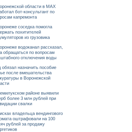
оронежской области в МАХ
аботал бот-консультант по
росам капремонта
оронеже соседка помогла
ержать похитителей
умуляторов из грузовика
оронеже водоканал рассказал,
а обращаться по вопросам
штабного отключения воды
 обязал назначить пособие
ье после вмешательства
куратуры в Воронежской
асти
емилукском районе выявили
рб более 3 млн рублей при
видации свалки
исках владельца вендингового
омата оштрафовали на 100
яч рублей за продажу
ргетиков