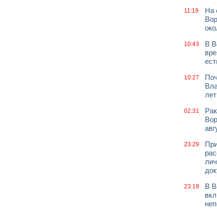
На 
11:19
Вор
око
В В
10:43
вре
ест
Поч
10:27
Вла
лет
Рак
02:31
Вор
авг
При
23:29
рас
лич
док
В В
23:19
вкл
неп