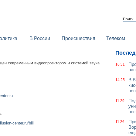
олитика
В России
Происшествия
Телеком
Послед
щен современным видеопроектором и системой звука
Про
16:31
наш
В В
14:25
кио
поп
enter.ru
Под
11:29
уни
пос
»
При
11:26
illusion-center.ru/bill
Вор
еще