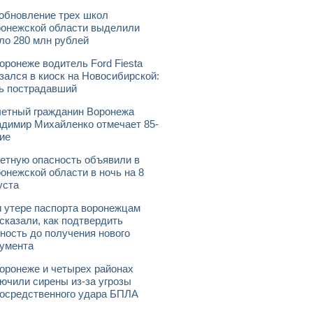
обновление трех школ
онежской области выделили
ло 280 млн рублей
оронеже водитель Ford Fiesta
зался в киоск на Новосибирской:
ь пострадавший
етный гражданин Воронежа
димир Михайленко отмечает 85-
ие
етную опасность объявили в
онежской области в ночь на 8
уста
 утере паспорта воронежцам
сказали, как подтвердить
ность до получения нового
умента
оронеже и четырех районах
ючили сирены из-за угрозы
осредственного удара БПЛА