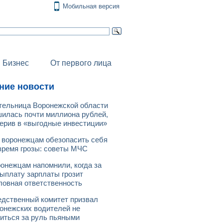
Мобильная версия
Бизнес
От первого лица
ние новости
ельница Воронежской области
илась почти миллиона рублей,
ерив в «выгодные инвестиции»
 воронежцам обезопасить себя
время грозы: советы МЧС
онежцам напомнили, когда за
ыплату зарплаты грозит
ловная ответственность
дственный комитет призвал
онежских водителей не
иться за руль пьяными