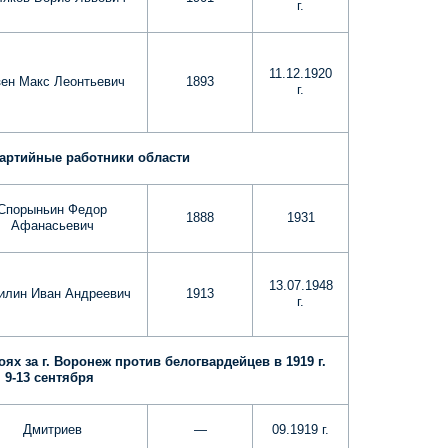
г.
11.12.1920
зен Макс Леонтьевич
1893
г.
партийные работники области
Спорыньин Федор
1888
1931
Афанасьевич
13.07.1948
илин Иван Андреевич
1913
г.
х за г. Воронеж против белогвардейцев в 1919 г.
9-13 сентября
Дмитриев
—
09.1919 г.