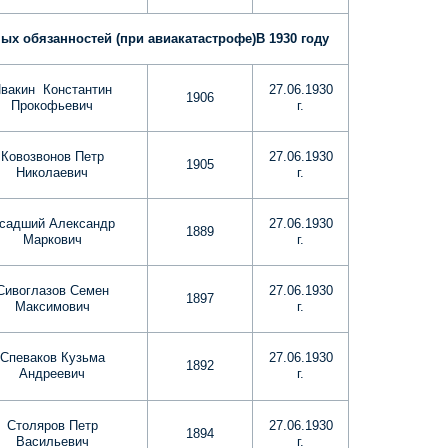
ых обязанностей (при авиакатастрофе)
В 1930 году
вакин Константин
27.06.1930
1906
Прокофьевич
г.
Ковозвонов Петр
27.06.1930
1905
Николаевич
г.
садший Александр
27.06.1930
1889
Маркович
г.
Сивоглазов Семен
27.06.1930
1897
Максимович
г.
Спеваков Кузьма
27.06.1930
1892
Андреевич
г.
Столяров Петр
27.06.1930
1894
Васильевич
г.