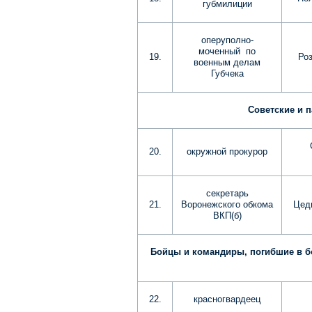
губмилиции
оперуполно-
моченный по
19.
Ро
военным делам
Губчека
Советские и 
20.
окружной прокурор
секретарь
21.
Воронежского обкома
Цед
ВКП(б)
Бойцы и командиры, погибшие в боя
22.
красногвардеец