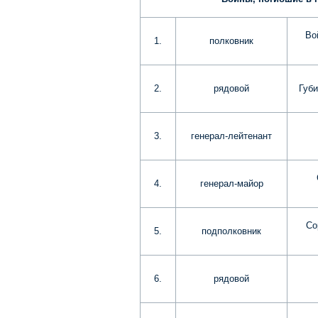
Во
1.
полковник
2.
рядовой
Губ
3.
генерал-лейтенант
4.
генерал-майор
Со
5.
подполковник
6.
рядовой