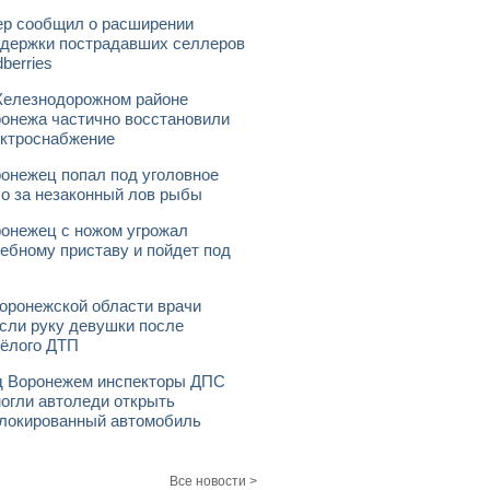
р сообщил о расширении
держки пострадавших селлеров
dberries
елезнодорожном районе
онежа частично восстановили
ктроснабжение
онежец попал под уголовное
о за незаконный лов рыбы
онежец с ножом угрожал
ебному приставу и пойдет под
оронежской области врачи
сли руку девушки после
ёлого ДТП
 Воронежем инспекторы ДПС
огли автоледи открыть
локированный автомобиль
Все новости >