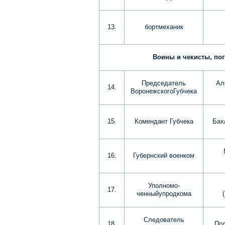
13.
бортмеханик
Воины и чекисты, пог
Председатель
Ал
14.
ВоронежскогоГубчека
15.
Комендант Губчека
Бах
16.
Губернский военком
Уполномо-
17.
ченныйупродкома
Следователь
18.
Пол