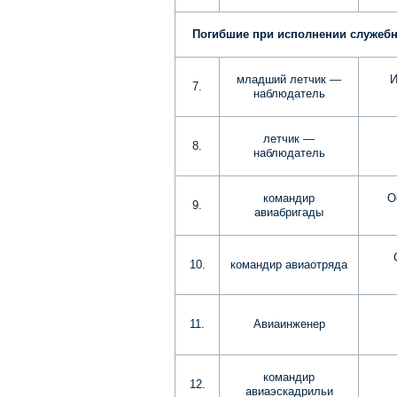
Погибшие при исполнении служебн
младший летчик —
И
7.
наблюдатель
летчик —
8.
наблюдатель
командир
О
9.
авиабригады
10.
командир авиаотряда
11.
Авиаинженер
командир
12.
авиаэскадрильи