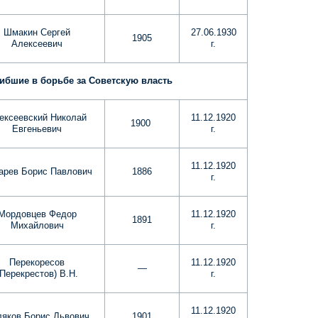
Шмакин Сергей
27.06.1930
1905
Алексеевич
г.
ибшие в борьбе за Советскую власть
ексеевский Николай
11.12.1920
1900
Евгеньевич
г.
11.12.1920
арев Борис Павлович
1886
г.
Мордовцев Федор
11.12.1920
1891
Михайлович
г.
Перекоресов
11.12.1920
—
(Перекрестов) В.Н.
г.
11.12.1920
яков Борис Львович
1901