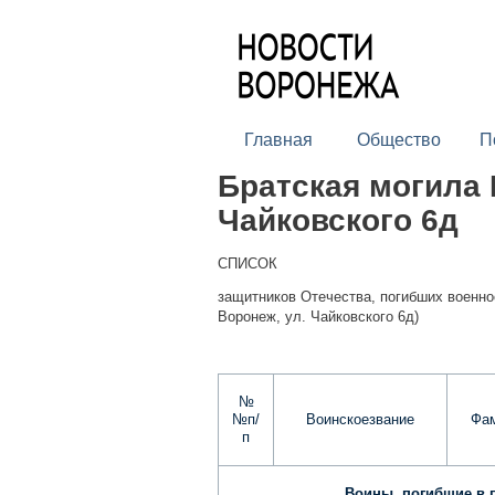
Главная
Общество
П
Братская могила 
Чайковского 6д
СПИСОК
защитников Отечества, погибших военно
Воронеж, ул. Чайковского 6д)
№
№п/
Воинскоезвание
Фам
п
Воины, погибшие в 