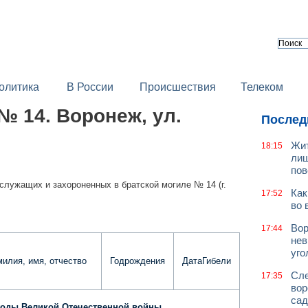
олитика
В России
Происшествия
Телеком
№ 14. Воронеж, ул.
Послед
Жит
18:15
лиш
пов
служащих и захороненных в братской могиле № 14 (г.
Как
17:52
во 
Вор
17:44
нев
уго
илия, имя, отчество
Годрождения
ДатаГибели
Сле
17:35
вор
сад
годы Великой Отечественной войны