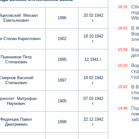
Сбе
16:16
под
йцеховский Михаил
20.02.1942
Wil
1896
Емельянович
г.
В Ж
16:02
Вор
18.10.1942
ин Степан Кириллович
1902
эле
г.
Вор
15:58
дел
Пшенников Петр
1895
12.1941 г.
Степанович
Вор
15:10
суд
суд
Смирнов Василий
18.02.1942
1897
Степанович
г.
В В
15:02
спа
тяж
роколет Митрофан
07.03.1942
1905
Наумович
г.
Под
14:46
пом
заб
Феденцев Павел
22.12.1942
1898
Дмитриевич
г.