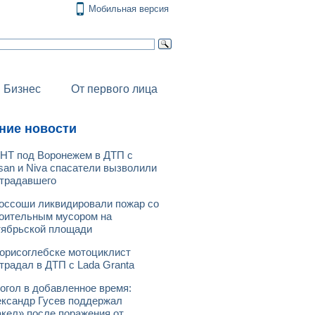
Мобильная версия
Бизнес
От первого лица
ние новости
НТ под Воронежем в ДТП с
san и Niva спасатели вызволили
традавшего
оссоши ликвидировали пожар со
оительным мусором на
ябрьской площади
орисоглебске мотоциклист
традал в ДТП с Lada Granta
огол в добавленное время:
ксандр Гусев поддержал
кел» после поражения от