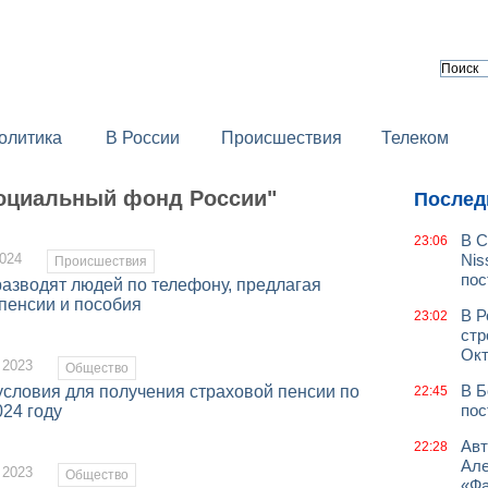
олитика
В России
Происшествия
Телеком
Социальный фонд России"
Послед
В С
23:06
024
Nis
Происшествия
пос
азводят людей по телефону, предлагая
пенсии и пособия
В Р
23:02
стр
Окт
 2023
Общество
В Б
условия для получения страховой пенсии по
22:45
пос
024 году
Авт
22:28
Але
 2023
Общество
«Фа