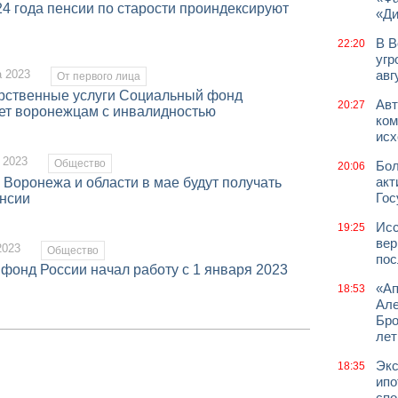
4 года пенсии по старости проиндексируют
«Д
В В
22:20
угр
а 2023
авг
От первого лица
арственные услуги Социальный фонд
Авт
20:27
ет воронежцам с инвалидностью
ком
исх
 2023
Общество
Бол
20:06
акт
 Воронежа и области в мае будут получать
Гос
енсии
Исс
19:25
вер
2023
Общество
пос
фонд России начал работу с 1 января 2023
«Ап
18:53
Але
Бро
лет
Экс
18:35
ипо
спо