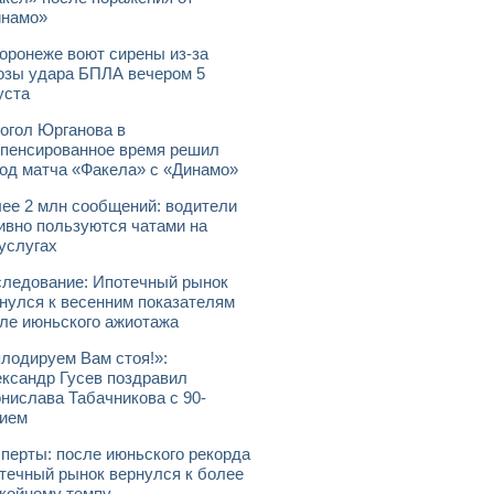
инамо»
оронеже воют сирены из-за
озы удара БПЛА вечером 5
уста
огол Юрганова в
пенсированное время решил
од матча «Факела» с «Динамо»
ее 2 млн сообщений: водители
ивно пользуются чатами на
услугах
ледование: Ипотечный рынок
нулся к весенним показателям
ле июньского ажиотажа
лодируем Вам стоя!»:
ксандр Гусев поздравил
нислава Табачникова с 90-
ием
перты: после июньского рекорда
течный рынок вернулся к более
койному темпу