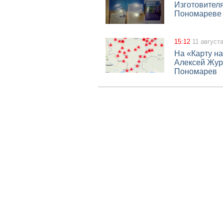
Изготовител
Пономареве 
15:12
11 август
На «Карту н
Алексей Жур
Пономарев