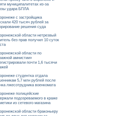
яти муниципалитетах из-за
озы удара БПЛА
оронеже с застройщика
скали 420 тысяч рублей за
орирование решения суда
оронежской области нетрезвый
итель без прав получил 10 суток
ста
оронежской области по
ражной амнистии»
егистрировали почти 1,6 тысячи
ажей
оронеже студентка отдала
енникам 5,7 млн рублей после
нка лжесотрудника военкомата
оронеже полицейские
ержали подозреваемого в краже
метики из сетевого магазина
оронежской области браконьеру
зит до двух лет колонии за