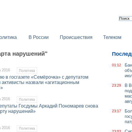
олитика
В России
Происшествия
Телеком
арта нарушений"
Послед
Бан
01:12
а 2016
объ
Политика
июл
ю в госгазете «Семёрочка» с депутатом
активисты назвали «агитационным
В В
23:29
м»
под
мас
а 2016
Политика
авг
депутаты Госдумы Аркадий Пономарев снова
Бол
арту нарушений»
23:17
гос
пат
а 2016
Политика
Сир
23:03