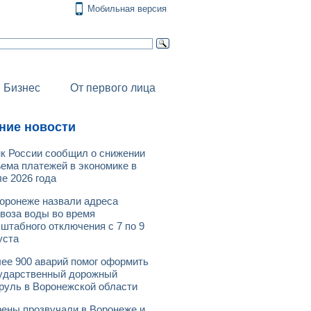
Мобильная версия
Бизнес
От первого лица
ние новости
к России сообщил о снижении
ема платежей в экономике в
е 2026 года
оронеже назвали адреса
воза воды во время
штабного отключения с 7 по 9
уста
ее 900 аварий помог оформить
ударственный дорожный
руль в Воронежской области
ены прозвучали в Воронеже и