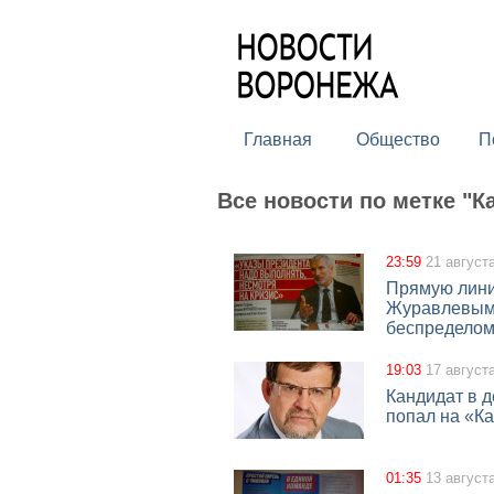
Главная
Общество
П
Все новости по метке "К
23:59
21 август
Прямую лини
Журавлевым 
беспредело
19:03
17 август
Кандидат в 
попал на «К
01:35
13 август