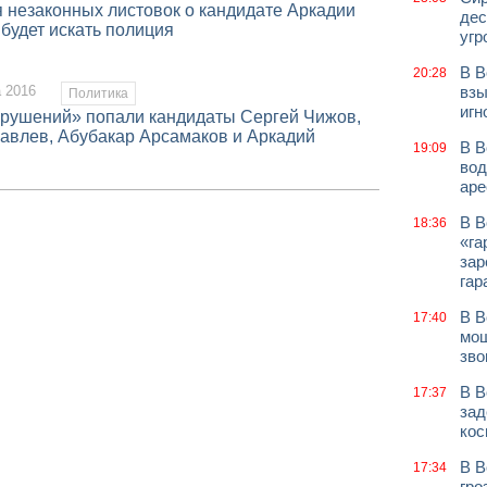
я незаконных листовок о кандидате Аркадии
дес
будет искать полиция
угр
В В
20:28
а 2016
взы
Политика
игн
арушений» попали кандидаты Сергей Чижов,
авлев, Абубакар Арсамаков и Аркадий
В В
19:09
вод
аре
В В
18:36
«га
зар
гар
В В
17:40
мош
зво
В В
17:37
зад
кос
В В
17:34
гро