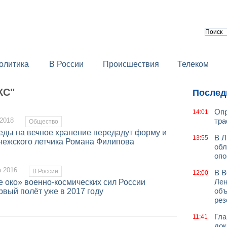
олитика
В России
Происшествия
Телеком
КС"
Послед
Опр
14:01
 2018
тра
Общество
еды на вечное хранение передадут форму и
В Л
13:55
нежского летчика Романа Филипова
обл
оп
а 2016
В России
В В
12:00
Лен
 око» военно-космических сил России
объ
вый полёт уже в 2017 году
рез
Гла
11:41
док