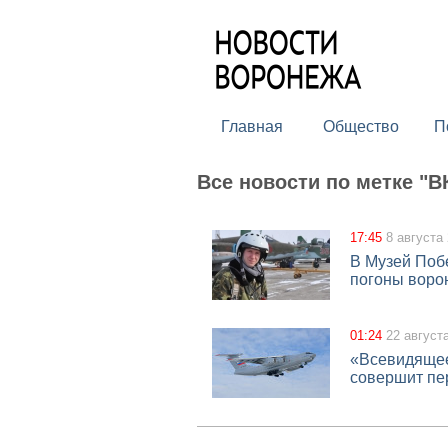
Главная
Общество
П
Все новости по метке "В
17:45
8 августа
В Музей Поб
погоны воро
01:24
22 август
«Всевидящее
совершит пер