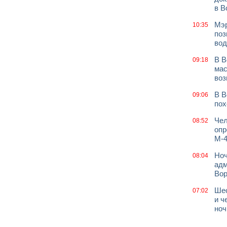
в В
Мэр
10:35
поз
вод
В В
09:18
мас
воз
В В
09:06
пох
Чел
08:52
опр
М-4
Ноч
08:04
адм
Во
Шес
07:02
и ч
ноч