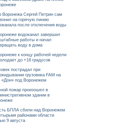
оронеже
 Воронежа Сергей Петрин сам
вонил на горячую линию
оканала после отключения воды
оронеже водоканал завершил
штабные работы и начал
вращать воду в дома
оронеже к концу рабочей недели
олодает до +18 градусов
овек пострадал при
окидывании грузовика FAM на
 «Дон» под Воронежем
ной пожар произошел в
инистративном здании в
ронеже
ть БПЛА сбили над Воронежем
етырьмя районами области
ью 9 августа