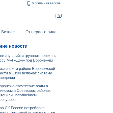
Мобильная версия
Бизнес
От первого лица
ние новости
окинувшийся грузовик перекрыл
ссу М-4 «Дон» под Воронежем
искинском районе Воронежской
асти в 13:00 включат систему
овещения
оронеже отсутствие воды в
инском и Советском районах
яснили наполнением
ервуаров
ва СК России потребовал
лад о массовой драке на пляже