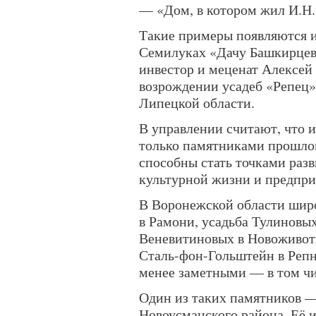
— «Дом, в котором жил И.Н.
Такие примеры появляются и
Семилуках «Дачу Башкирцев
инвестор и меценат Алексей 
возрождении усадеб «Репец»
Липецкой области.
В управлении считают, что и
только памятниками прошлог
способны стать точками разв
культурной жизни и предпри
В Воронежской области шир
в Рамони, усадьба Тулиновых
Веневитиновых в Новоживот
Сталь-фон-Гольштейн в Репн
менее заметными — в том чи
Один из таких памятников —
Новоусманского района. Её и