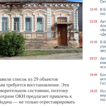
Окт
В Б
22:45
пос
Авт
22:28
Але
«Фа
«Д
В В
22:20
угр
авг
Авт
20:27
ком
исх
.
Бол
20:06
авили список из 29 объектов
акт
Гос
ым требуется восстановление. Эти
творительном состоянии, поэтому
Исс
19:25
 охране ОКН предлагает привлечь к
вер
пос
Задача — не только отреставрировать