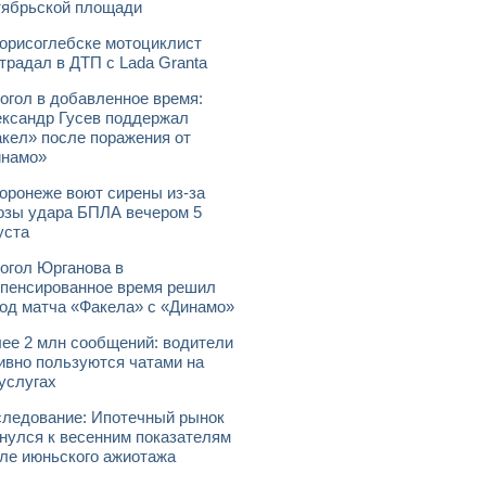
ябрьской площади
орисоглебске мотоциклист
традал в ДТП с Lada Granta
огол в добавленное время:
ксандр Гусев поддержал
кел» после поражения от
инамо»
оронеже воют сирены из-за
озы удара БПЛА вечером 5
уста
огол Юрганова в
пенсированное время решил
од матча «Факела» с «Динамо»
ее 2 млн сообщений: водители
ивно пользуются чатами на
услугах
ледование: Ипотечный рынок
нулся к весенним показателям
ле июньского ажиотажа