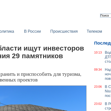
олитика
В России
Происшествия
Телеком
Послед
бласти ищут инвесторов
Вод
10:13
ния 29 памятников
ДТП
сто
Над
09:34
ранить и приспособить для туризма,
ноч
твенных проектов
пов
В С
23:06
Nis
пос
В Р
23:02
стр