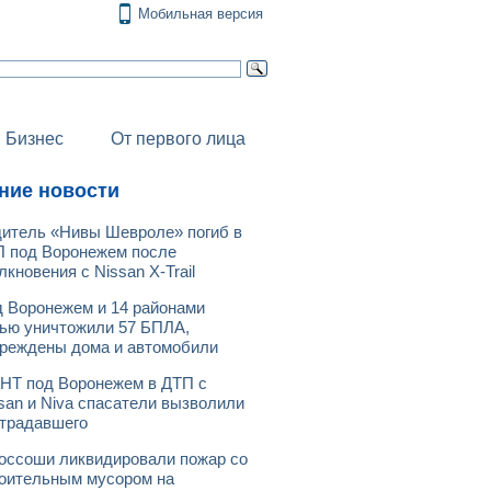
Мобильная версия
Бизнес
От первого лица
ние новости
итель «Нивы Шевроле» погиб в
 под Воронежем после
лкновения с Nissan X-Trail
 Воронежем и 14 районами
ью уничтожили 57 БПЛА,
реждены дома и автомобили
НТ под Воронежем в ДТП с
san и Niva спасатели вызволили
традавшего
оссоши ликвидировали пожар со
оительным мусором на