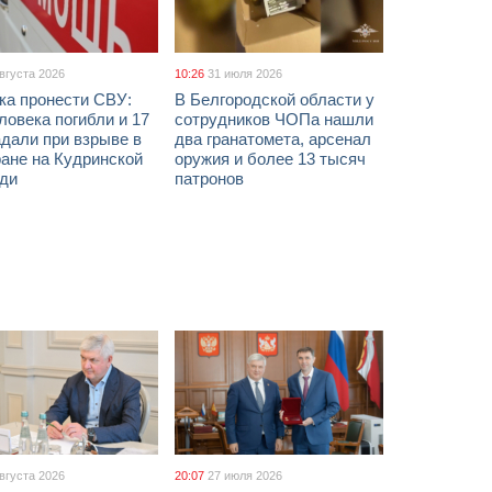
августа 2026
10:26
31 июля 2026
ка пронести СВУ:
В Белгородской области у
ловека погибли и 17
сотрудников ЧОПа нашли
дали при взрыве в
два гранатомета, арсенал
ане на Кудринской
оружия и более 13 тысяч
ди
патронов
августа 2026
20:07
27 июля 2026