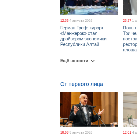
12:33
4 августа 2026
23:27
1 
Герман Греф: курорт
Попыт
«Манжерок» стал
Три че
драйвером экономики
постра
Республики Алтай
рестор
площа
Ещё новости
От первого лица
18:53
5 августа 2026
12:01
4 