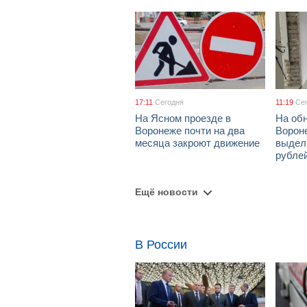
17:11
Сегодня
11:19
Се
На Ясном проезде в
На об
Воронеже почти на два
Ворон
месяца закроют движение
выдел
рубле
Ещё новости
В России