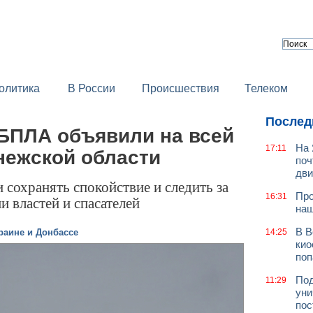
олитика
В России
Происшествия
Телеком
Послед
 БПЛА объявили на всей
На 
17:11
нежской области
поч
дв
сохранять спокойствие и следить за
Про
16:31
властей и спасателей
наш
В В
раине и Донбассе
14:25
кио
поп
Под
11:29
уни
пос