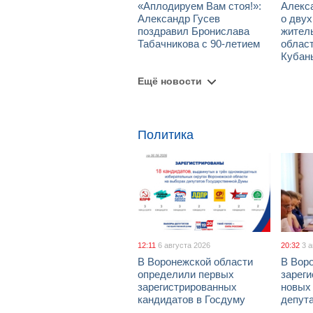
«Аплодируем Вам стоя!»:
Алекс
Александр Гусев
о дву
поздравил Бронислава
жител
Табачникова с 90-летием
област
Кубан
Ещё новости
Политика
12:11
6 августа 2026
20:32
3 
В Воронежской области
В Вор
определили первых
зарег
зарегистрированных
новых
кандидатов в Госдуму
депут