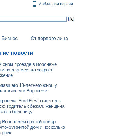
Мобильная версия
Бизнес
От первого лица
ние новости
Ясном проезде в Воронеже
ти на два месяца закроют
ижение
павшего 18-летнего юношу
ли живым в Воронеже
оронеже Ford Fiesta влетел в
ск: водитель сбежал, женщина
ала в больницу
 Воронежем ночной пожар
чтожил жилой дом и несколько
троек