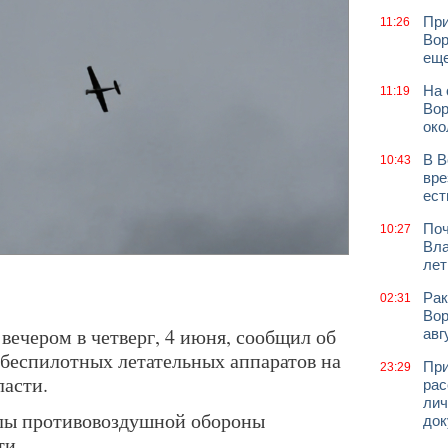
При
11:26
Вор
еще
На 
11:19
Вор
око
В В
10:43
вре
ест
Поч
10:27
Вла
лет
Рак
02:31
Вор
вечером в четверг, 4 июня, сообщил об
авг
 беспилотных летательных аппаратов на
При
23:29
асти.
рас
лич
илы противовоздушной обороны
док
ти.