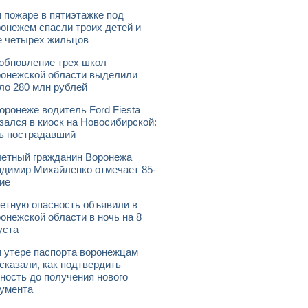
 пожаре в пятиэтажке под
онежем спасли троих детей и
 четырех жильцов
обновление трех школ
онежской области выделили
ло 280 млн рублей
оронеже водитель Ford Fiesta
зался в киоск на Новосибирской:
ь пострадавший
етный гражданин Воронежа
димир Михайленко отмечает 85-
ие
етную опасность объявили в
онежской области в ночь на 8
уста
 утере паспорта воронежцам
сказали, как подтвердить
ность до получения нового
умента