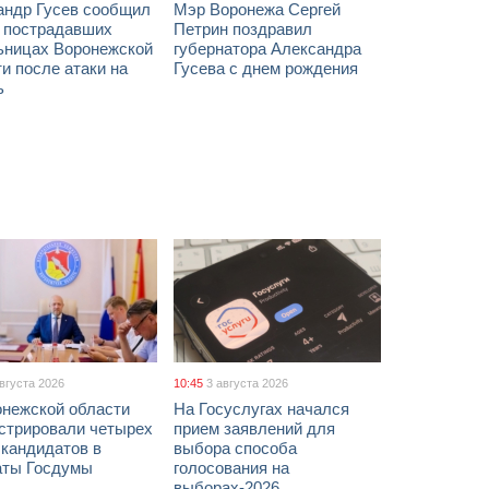
андр Гусев сообщил
Мэр Воронежа Сергей
х пострадавших
Петрин поздравил
ьницах Воронежской
губернатора Александра
и после атаки на
Гусева с днем рождения
ь
августа 2026
10:45
3 августа 2026
онежской области
На Госуслугах начался
истрировали четырех
прием заявлений для
 кандидатов в
выбора способа
аты Госдумы
голосования на
выборах-2026