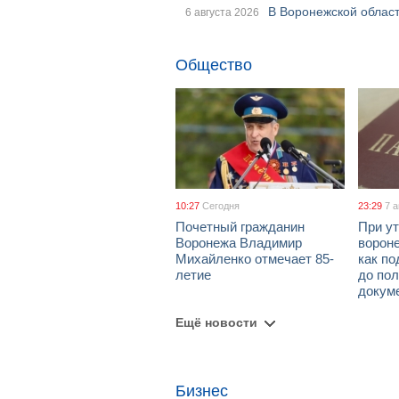
В Воронежской област
6 августа 2026
Общество
10:27
Сегодня
23:29
7 
Почетный гражданин
При ут
Воронежа Владимир
ворон
Михайленко отмечает 85-
как по
летие
до пол
докум
Ещё новости
Бизнес