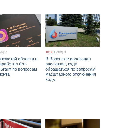
годня
10:56
Сегодня
онежской области в
В Воронеже водоканал
аработал бот-
рассказал, куда
ьтант по вопросам
обращаться по вопросам
монта
масштабного отключения
воды