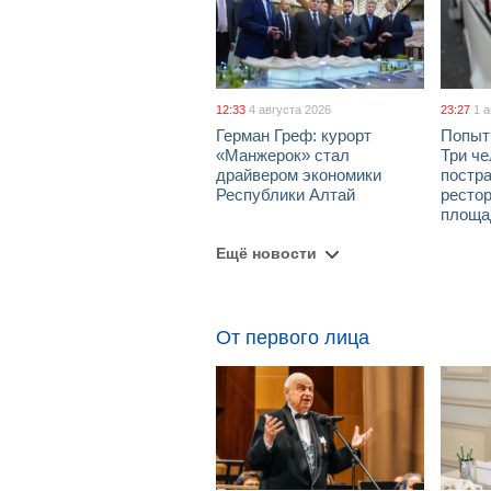
12:33
4 августа 2026
23:27
1 
Герман Греф: курорт
Попыт
«Манжерок» стал
Три че
драйвером экономики
постра
Республики Алтай
рестор
площа
Ещё новости
От первого лица