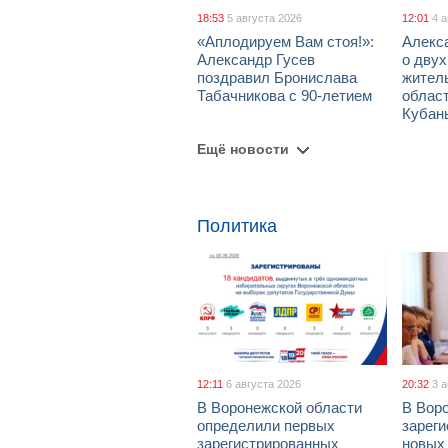
18:53
5 августа 2026
12:01
4 
«Аплодируем Вам стоя!»:
Алекс
Александр Гусев
о дву
поздравил Бронислава
жител
Табачникова с 90-летием
област
Кубан
Ещё новости
Политика
12:11
6 августа 2026
20:32
3 
В Воронежской области
В Вор
определили первых
зарег
зарегистрированных
новых