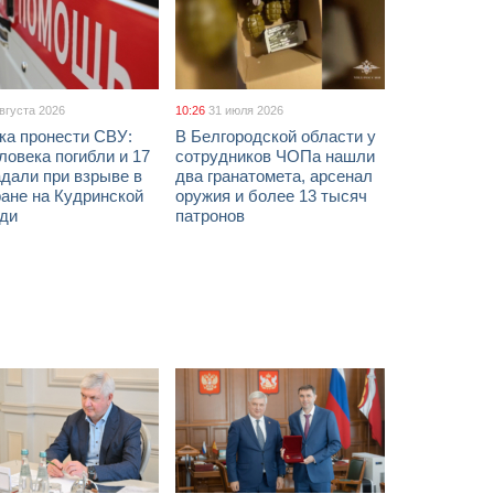
августа 2026
10:26
31 июля 2026
ка пронести СВУ:
В Белгородской области у
ловека погибли и 17
сотрудников ЧОПа нашли
дали при взрыве в
два гранатомета, арсенал
ане на Кудринской
оружия и более 13 тысяч
ди
патронов