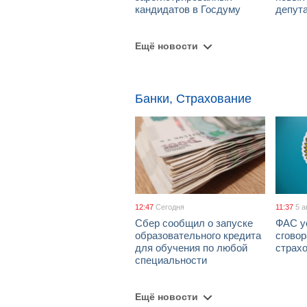
кандидатов в Госдуму
депут
Ещё новости
Банки, Страхование
12:47
Сегодня
11:37
5 а
Сбер сообщил о запуске
ФАС у
образовательного кредита
сговор
для обучения по любой
страх
специальности
Ещё новости