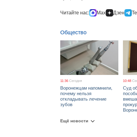
Читайте нас:
Max
Дзен
Te
Общество
11:36
Сегодня
10:48
Се
Воронежцам напомнили,
Суд о
почему нельзя
пособ
откладывать лечение
вмеша
зубов
проку
Ворон
Ещё новости