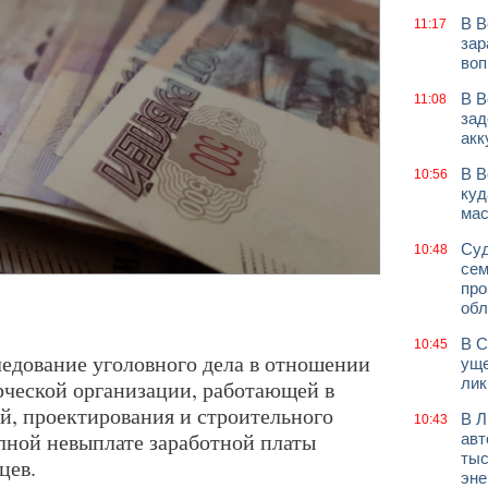
В В
11:17
зар
воп
В В
11:08
зад
акк
В В
10:56
куд
мас
Суд
10:48
сем
про
обл
В С
10:45
едование уголовного дела в отношении
уще
лик
рческой организации, работающей в
, проектирования и строительного
В Л
10:43
олной невыплате заработной платы
авт
тыс
цев.
эне