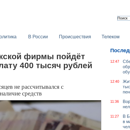
олитика
В России
Происшествия
Телеком
Послед
жской фирмы пойдёт
Сбе
12:47
лату 400 тысяч рублей
обр
обу
Жит
12:40
яцев не рассчитывался с
тыс
наличие средств
пен
Вор
11:36
нел
В Б
11:27
в м
чел