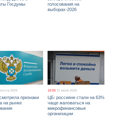
аты Госдумы
голосования на
выборах-2026
вгуста 2026
16:50
31 июля 2026
смотрела признаки
ЦБ: россияне стали на 63%
а на рынке
чаще жаловаться на
ования
микрофинансовые
организации