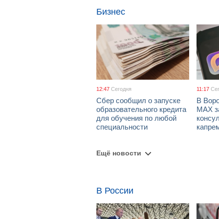
Бизнес
12:47
Сегодня
11:17
Се
Сбер сообщил о запуске
В Вор
образовательного кредита
МАХ з
для обучения по любой
консул
специальности
капре
Ещё новости
В России