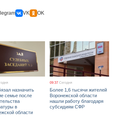
legram
VK
OK
годня
09:37
Сегодня
бязал назначить
Более 1,6 тысячи жителей
ие семье после
Воронежской области
тельства
нашли работу благодаря
ратуры в
субсидиям СФР
ежской области