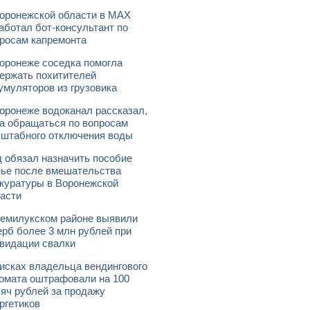
оронежской области в МАХ
аботал бот-консультант по
росам капремонта
оронеже соседка помогла
ержать похитителей
умуляторов из грузовика
оронеже водоканал рассказал,
а обращаться по вопросам
штабного отключения воды
 обязал назначить пособие
ье после вмешательства
куратуры в Воронежской
асти
емилукском районе выявили
рб более 3 млн рублей при
видации свалки
исках владельца вендингового
омата оштрафовали на 100
яч рублей за продажу
ргетиков