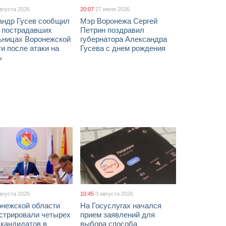
августа 2026
20:07
27 июля 2026
андр Гусев сообщил
Мэр Воронежа Сергей
х пострадавших
Петрин поздравил
ьницах Воронежской
губернатора Александра
и после атаки на
Гусева с днем рождения
ь
августа 2026
10:45
3 августа 2026
онежской области
На Госуслугах начался
истрировали четырех
прием заявлений для
 кандидатов в
выбора способа