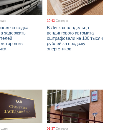
годня
10:43
Сегодня
онеже соседка
В Лисках владельца
ла задержать
вендингового автомата
ителей
оштрафовали на 100 тысяч
уляторов из
рублей за продажу
ика
энергетиков
годня
09:37
Сегодня