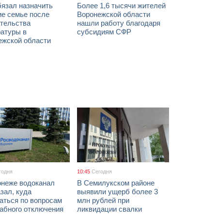
бязал назначить
Более 1,6 тысячи жителей
ие семье после
Воронежской области
тельства
нашли работу благодаря
ратуры в
субсидиям СФР
ежской области
годня
10:45
Сегодня
онеже водоканал
В Семилукском районе
зал, куда
выявили ущерб более 3
аться по вопросам
млн рублей при
абного отключения
ликвидации свалки