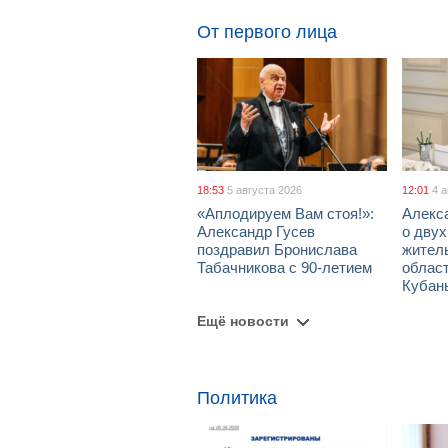
От первого лица
18:53
5 августа 2026
12:01
4 
«Аплодируем Вам стоя!»:
Алекс
Александр Гусев
о дву
поздравил Бронислава
жител
Табачникова с 90-летием
област
Кубан
Ещё новости
Политика