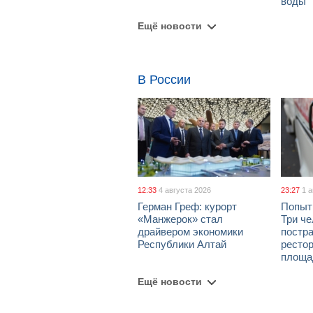
воды
Ещё новости
В России
12:33
4 августа 2026
23:27
1 
Герман Греф: курорт
Попыт
«Манжерок» стал
Три че
драйвером экономики
постра
Республики Алтай
рестор
площа
Ещё новости