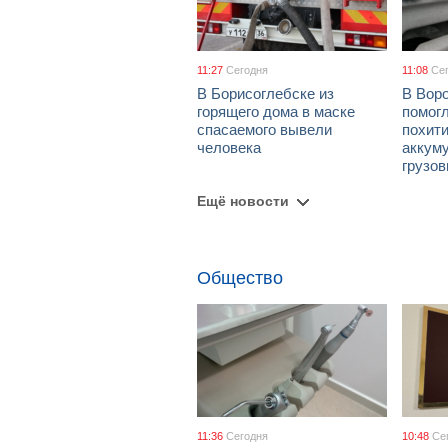
11:27
Сегодня
11:08
Се
В Борисоглебске из
В Вор
горящего дома в маске
помог
спасаемого вывели
похит
человека
аккум
грузов
Ещё новости
Общество
11:36
Сегодня
10:48
Се