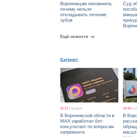
Воронежцам напомнили,
Суд о
почему нельзя
пособ
откладывать лечение
вмеша
зубов
проку
Ворон
Ещё новости
Бизнес
11:17
Сегодня
10:56
Се
В Воронежской области в
В Вор
МАХ заработал бот-
расска
консультант по вопросам
обращ
капремонта
масшт