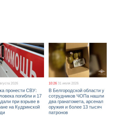
августа 2026
10:26
31 июля 2026
ка пронести СВУ:
В Белгородской области у
ловека погибли и 17
сотрудников ЧОПа нашли
дали при взрыве в
два гранатомета, арсенал
ане на Кудринской
оружия и более 13 тысяч
ди
патронов