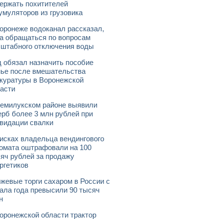
ержать похитителей
умуляторов из грузовика
оронеже водоканал рассказал,
а обращаться по вопросам
штабного отключения воды
 обязал назначить пособие
ье после вмешательства
куратуры в Воронежской
асти
емилукском районе выявили
рб более 3 млн рублей при
видации свалки
исках владельца вендингового
омата оштрафовали на 100
яч рублей за продажу
ргетиков
жевые торги сахаром в России с
ала года превысили 90 тысяч
н
оронежской области трактор