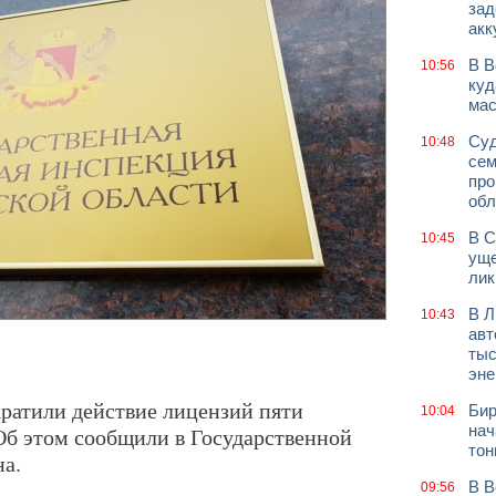
зад
акк
В В
10:56
куд
мас
Суд
10:48
сем
про
обл
В С
10:45
уще
лик
В Л
10:43
авт
тыс
эне
ратили действие лицензий пяти
Бир
10:04
нач
б этом сообщили в Государственной
тон
а.
В В
09:56