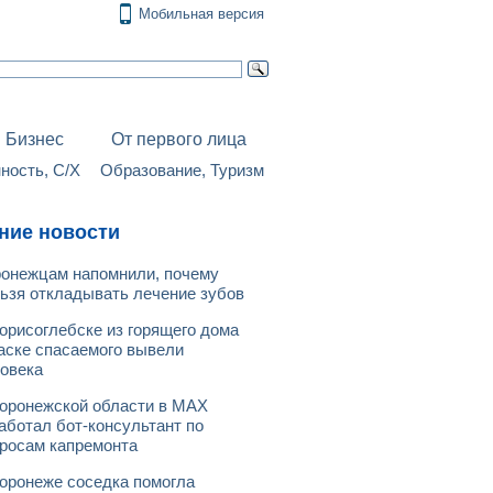
Мобильная версия
Бизнес
От первого лица
ость, С/Х
Образование, Туризм
ние новости
онежцам напомнили, почему
ьзя откладывать лечение зубов
орисоглебске из горящего дома
аске спасаемого вывели
овека
оронежской области в МАХ
аботал бот-консультант по
росам капремонта
оронеже соседка помогла