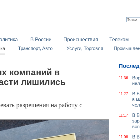
олитика
В России
Происшествия
Телеком
йка
Транспорт, Авто
Услуги, Торговля
Промышленн
Послед
х компаний в
Вор
11:36
асти лишились
нел
В Б
11:27
в м
евать разрешения на работу с
чел
В В
11:17
зар
воп
В В
11:08