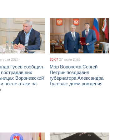
августа 2026
20:07
27 июля 2026
андр Гусев сообщил
Мэр Воронежа Сергей
х пострадавших
Петрин поздравил
ьницах Воронежской
губернатора Александра
и после атаки на
Гусева с днем рождения
ь