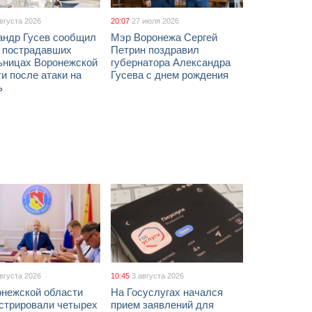
августа 2026
20:07
27 июля 2026
андр Гусев сообщил
Мэр Воронежа Сергей
х пострадавших
Петрин поздравил
ьницах Воронежской
губернатора Александра
и после атаки на
Гусева с днем рождения
ь
августа 2026
10:45
3 августа 2026
онежской области
На Госуслугах начался
истрировали четырех
прием заявлений для