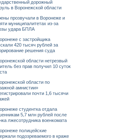
ударственный дорожный
руль в Воронежской области
ены прозвучали в Воронеже и
яти муниципалитетах из-за
озы удара БПЛА
оронеже с застройщика
скали 420 тысяч рублей за
орирование решения суда
оронежской области нетрезвый
итель без прав получил 10 суток
ста
оронежской области по
ражной амнистии»
егистрировали почти 1,6 тысячи
ажей
оронеже студентка отдала
енникам 5,7 млн рублей после
нка лжесотрудника военкомата
оронеже полицейские
ержали подозреваемого в краже