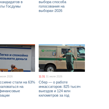
 кандидатов в
выбора способа
аты Госдумы
голосования на
выборах-2026
 июля 2026
11:31
31 июля 2026
ссияне стали на 63%
Сбер — о работе
жаловаться на
инкассаторов: 825 тысяч
финансовые
выездов и 124 млн
изации
километров за год