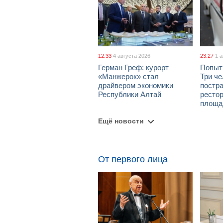
12:33
4 августа 2026
23:27
1 
Герман Греф: курорт
Попыт
«Манжерок» стал
Три че
драйвером экономики
постра
Республики Алтай
рестор
площа
Ещё новости
От первого лица