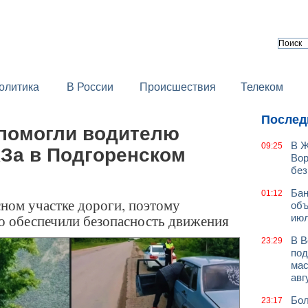
олитика
В России
Происшествия
Телеком
Послед
помогли водителю
В Ж
09:25
За в Подгоренском
Вор
без
Бан
01:12
ном участке дороги, поэтому
объ
о обеспечили безопасность движения
июл
В В
23:29
под
мас
авг
Бол
23:17