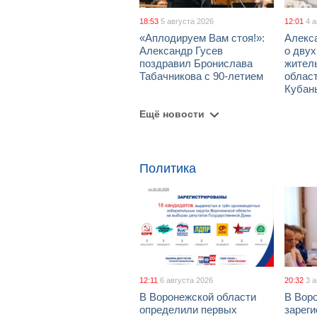
18:53
5 августа 2026
12:01
4 
«Аплодируем Вам стоя!»:
Алекс
Александр Гусев
о дву
поздравил Бронислава
жител
Табачникова с 90-летием
област
Кубан
Ещё новости
Политика
12:11
6 августа 2026
20:32
3 
В Воронежской области
В Вор
определили первых
зарег