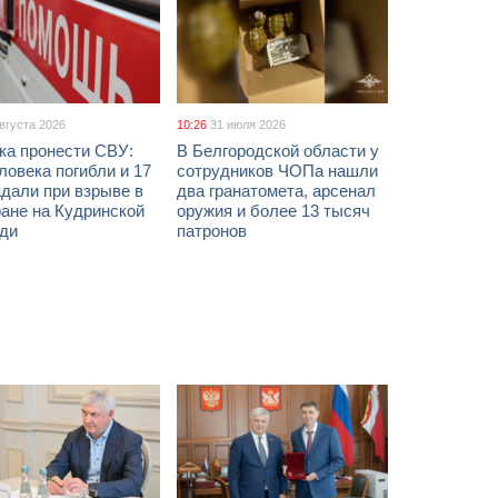
августа 2026
10:26
31 июля 2026
ка пронести СВУ:
В Белгородской области у
ловека погибли и 17
сотрудников ЧОПа нашли
дали при взрыве в
два гранатомета, арсенал
ане на Кудринской
оружия и более 13 тысяч
ди
патронов