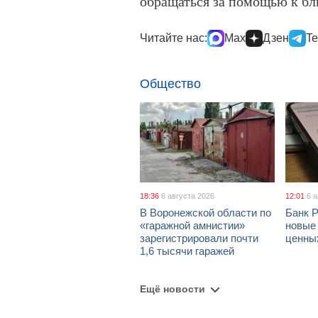
обращаться за помощью к б
Читайте нас:
Max
Дзен
Te
Общество
18:36
6 августа 2026
12:01
6 
В Воронежской области по
Банк 
«гаражной амнистии»
новые
зарегистрировали почти
ценны
1,6 тысячи гаражей
Ещё новости