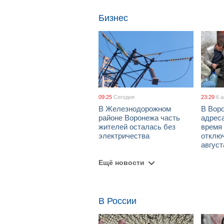
Бизнес
09:25
Сегодня
23:29
6 
В Железнодорожном
В Вор
районе Воронежа часть
адрес
жителей осталась без
время
электричества
отключ
август
Ещё новости
В России