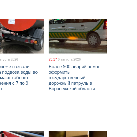
августа 2026
23:17
6 августа 2026
онеже назвали
Более 900 аварий помог
а подвоза воды во
оформить
 масштабного
государственный
ения с 7 по 9
дорожный патруль в
а
Воронежской области