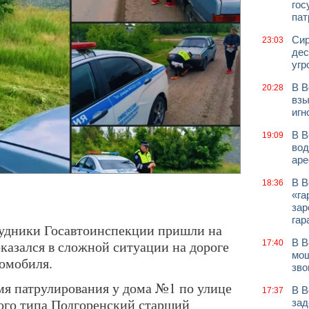
гос
пат
Сир
23:03
дес
угр
В В
20:28
взы
игн
В В
19:09
вод
аре
В В
18:36
«га
зар
гар
рудники Госавтоинспекции пришли на
В В
казался в сложной ситуации на дороге
17:40
мош
томобиля.
зво
емя патрулирования у дома №1 по улице
В В
17:37
ого типа Подгоренский старший
зад