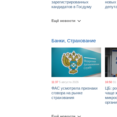
зарегистрированных
новых
кандидатов в Госдуму
депут
Ещё новости
Банки, Страхование
11:37
5 августа 2026
16:50
31
ФАС усмотрела признаки
ЦБ: ро
сговора на рынке
чаще 
страхования
микро
орган
Ещё новости