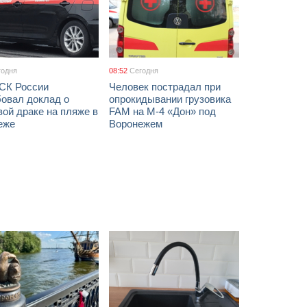
годня
08:52
Сегодня
 СК России
Человек пострадал при
бовал доклад о
опрокидывании грузовика
ой драке на пляже в
FAM на М-4 «Дон» под
еже
Воронежем