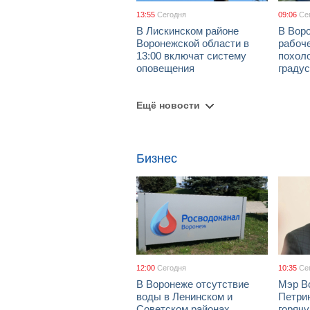
13:55
Сегодня
09:06
Се
В Лискинском районе
В Воро
Воронежской области в
рабоч
13:00 включат систему
похол
оповещения
граду
Ещё новости
Бизнес
12:00
Сегодня
10:35
Се
В Воронеже отсутствие
Мэр В
воды в Ленинском и
Петрин
Советском районах
горяч