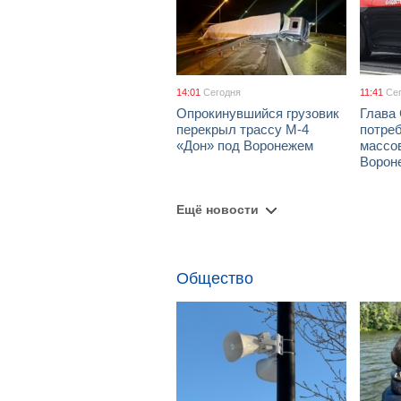
14:01
Сегодня
11:41
Се
Опрокинувшийся грузовик
Глава
перекрыл трассу М-4
потре
«Дон» под Воронежем
массов
Ворон
Ещё новости
Общество