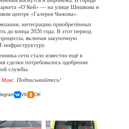
маркета «О’Кей» — на улице Шишкова и
говом центре «Галерея Чижова».
омпании, интеграцию приобретённых
ь до конца 2026 года. В этот период
процессы, включая закупочную
ИТ-инфраструктуру.
нника сети стало известно ещё в
ия сделки потребовалось одобрение
ой службы.
е
Макс
. Подписывайтесь!
legram
VK
OK