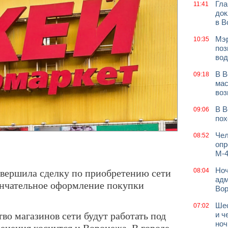
Гла
11:41
док
в В
Мэр
10:35
поз
вод
В В
09:18
мас
воз
В В
09:06
пох
Чел
08:52
опр
М-4
вершила сделку по приобретению сети
Ноч
08:04
адм
ончательное оформление покупки
Во
Шес
07:02
во магазинов сети будут работать под
и ч
ноч
енения коснутся и Воронежа. В городе