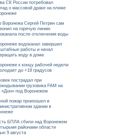
ва СК России потребовал
лад о массовой драке на пляже
оронеже
 Воронежа Сергей Петрин сам
вонил на горячую линию
оканала после отключения воды
оронеже водоканал завершил
штабные работы и начал
вращать воду в дома
оронеже к концу рабочей недели
олодает до +18 градусов
овек пострадал при
окидывании грузовика FAM на
 «Дон» под Воронежем
ной пожар произошел в
инистративном здании в
ронеже
ть БПЛА сбили над Воронежем
етырьмя районами области
ью 9 августа