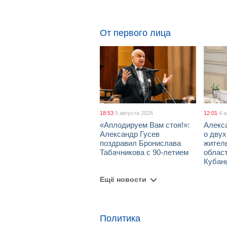
От первого лица
18:53
5 августа 2026
12:01
4 
«Аплодируем Вам стоя!»:
Алекс
Александр Гусев
о дву
поздравил Бронислава
жител
Табачникова с 90-летием
област
Кубан
Ещё новости
Политика