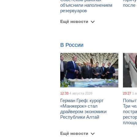
объяснили наполнением
после
резервуаров
Ещё новости
В России
12:33
4 августа 2026
23:27
1 
Герман Греф: курорт
Попыт
«Манжерок» стал
Три че
драйвером экономики
постра
Республики Алтай
рестор
площа
Ещё новости