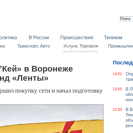
олитика
В России
Происшествия
Телеком
йка
Транспорт, Авто
Услуги, Торговля
Промышленн
Послед
’Кей» в Воронеже
Опр
14:01
енд «Ленты»
тра
ршил покупку сети и начал подготовку
В Л
13:55
обл
оп
В В
12:00
Лен
объ
рез