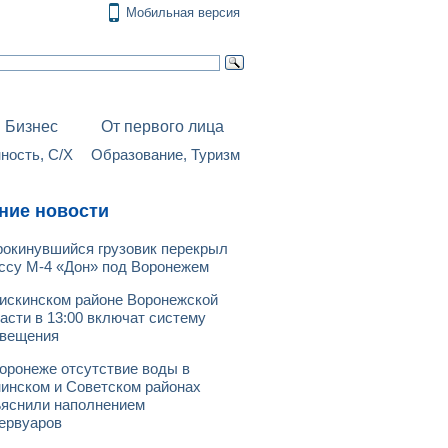
Мобильная версия
Бизнес
От первого лица
ость, С/Х
Образование, Туризм
ние новости
окинувшийся грузовик перекрыл
ссу М-4 «Дон» под Воронежем
искинском районе Воронежской
асти в 13:00 включат систему
овещения
оронеже отсутствие воды в
инском и Советском районах
яснили наполнением
ервуаров