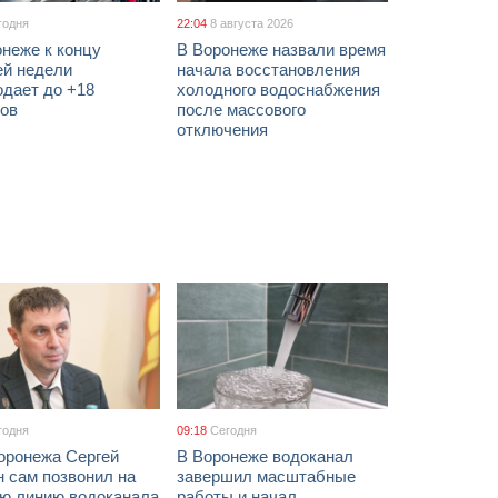
годня
22:04
8 августа 2026
неже к концу
В Воронеже назвали время
ей недели
начала восстановления
одает до +18
холодного водоснабжения
сов
после массового
отключения
годня
09:18
Сегодня
оронежа Сергей
В Воронеже водоканал
 сам позвонил на
завершил масштабные
ую линию водоканала
работы и начал