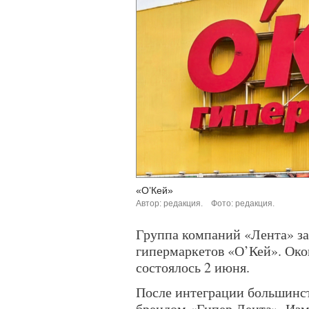
«О’Кей»
Автор: редакция.
Фото: редакция.
Группа компаний «Лента» за
гипермаркетов «О’Кей». Ок
состоялось 2 июня.
После интеграции большинст
брендом «Гипер Лента». Изм