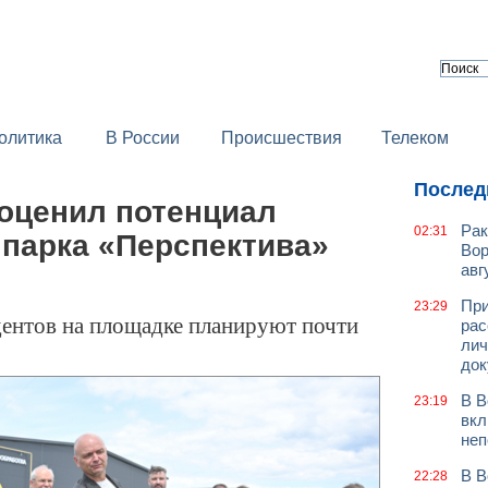
олитика
В России
Происшествия
Телеком
Послед
 оценил потенциал
Рак
02:31
 парка «Перспектива»
Вор
авг
При
23:29
ентов на площадке планируют почти
рас
лич
док
В В
23:19
вкл
неп
В В
22:28