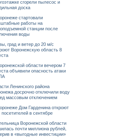
гоэтажке сгорели пылесос и
дильная доска
оронеже стартовали
штабные работы на
оподъемной станции после
лючения воды
зы, град и ветер до 20 м/с
роют Воронежскую область 8
уста
оронежской области вечером 7
уста объявили опасность атаки
ЛА
асти Ленинского района
онежа досрочно отключили воду
ед массовым отключением
оронеже Дом Гарденина откроют
 посетителей в сентябре
ельница Воронежской области
илась почти миллиона рублей,
ерив в «выгодные инвестиции»