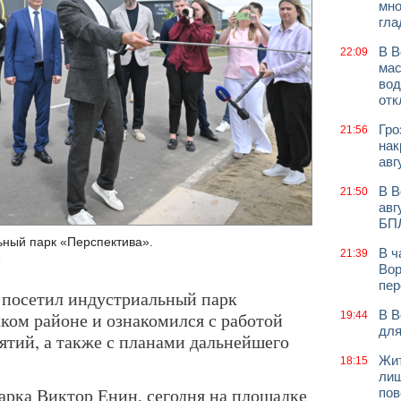
мно
гла
В В
22:09
мас
вод
отк
Гро
21:56
нак
авг
В В
21:50
авг
БП
ьный парк «Перспектива».
В ч
21:39
.
Вор
пер
 посетил индустриальный парк
В В
ком районе и ознакомился с работой
19:44
для
тий, а также с планами дальнейшего
Жит
18:15
лиш
арка Виктор Енин, сегодня на площадке
пов