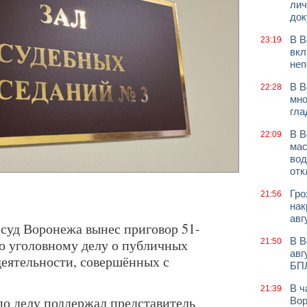
лич
док
В В
23:19
вкл
неп
В В
22:28
мно
гла
В В
22:09
мас
вод
отк
Гро
21:56
нак
авг
суд Воронежа вынес приговор 51-
В В
о уголовному делу о публичных
21:50
авг
деятельности, совершённых с
БП
В ч
21:39
по делу поддержал представитель
Вор