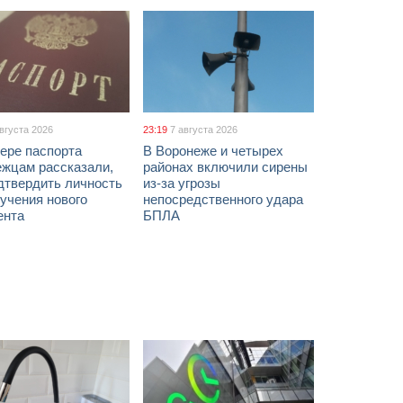
августа 2026
23:19
7 августа 2026
ере паспорта
В Воронеже и четырех
ежцам рассказали,
районах включили сирены
дтвердить личность
из-за угрозы
учения нового
непосредственного удара
ента
БПЛА