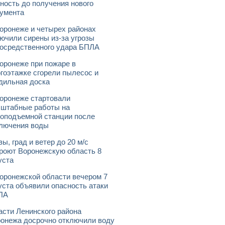
ность до получения нового
умента
оронеже и четырех районах
ючили сирены из-за угрозы
осредственного удара БПЛА
оронеже при пожаре в
гоэтажке сгорели пылесос и
дильная доска
оронеже стартовали
штабные работы на
оподъемной станции после
лючения воды
зы, град и ветер до 20 м/с
роют Воронежскую область 8
уста
оронежской области вечером 7
уста объявили опасность атаки
ЛА
асти Ленинского района
онежа досрочно отключили воду