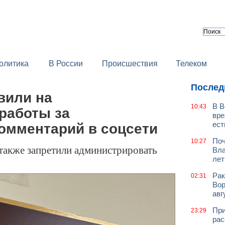
олитика
В России
Происшествия
Телеком
Послед
вили на
В В
10:43
работы за
вре
ест
комментарий в соцсети
Поч
10:27
также запретили администрировать
Вла
лет
Рак
02:31
Вор
авг
При
23:29
рас