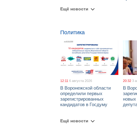
Ещё новости
Политика
12:11
6 августа 2026
20:32
3 
В Воронежской области
В Вор
определили первых
зарег
зарегистрированных
новых
кандидатов в Госдуму
депут
Ещё новости