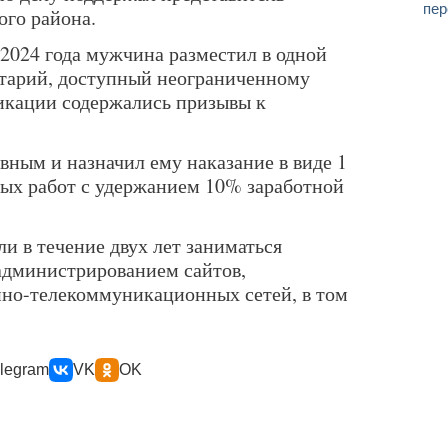
пер
го района.
е 2024 года мужчина разместил в одной
нтарий, доступный неограниченному
ликации содержались призывы к
вным и назначил ему наказание в виде 1
ных работ с удержанием 10% заработной
и в течение двух лет заниматься
 администрированием сайтов,
но-телекоммуникационных сетей, в том
legram
VK
OK