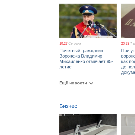
10:27
Сегодня
23:29
7 
Почетный гражданин
При ут
Воронежа Владимир
ворон
Михайленко отмечает 85-
как по
летие
до пол
докум
Ещё новости
Бизнес