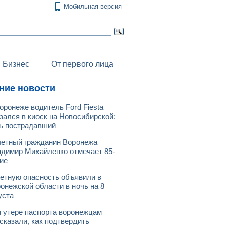
Мобильная версия
Бизнес
От первого лица
ние новости
оронеже водитель Ford Fiesta
зался в киоск на Новосибирской:
ь пострадавший
етный гражданин Воронежа
димир Михайленко отмечает 85-
ие
етную опасность объявили в
онежской области в ночь на 8
уста
 утере паспорта воронежцам
сказали, как подтвердить