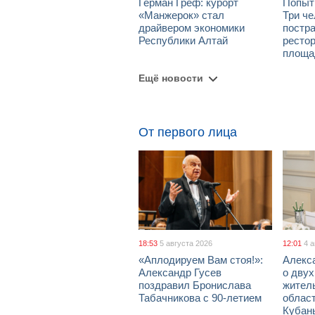
Герман Греф: курорт
Попыт
«Манжерок» стал
Три че
драйвером экономики
постра
Республики Алтай
рестор
площа
Ещё новости
От первого лица
18:53
5 августа 2026
12:01
4 
«Аплодируем Вам стоя!»:
Алекс
Александр Гусев
о дву
поздравил Бронислава
жител
Табачникова с 90-летием
област
Кубан