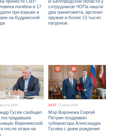
ка пронести СВУ:
В Белгородской области у
ловека погибли и 17
сотрудников ЧОПа нашли
дали при взрыве в
два гранатомета, арсенал
ане на Кудринской
оружия и более 13 тысяч
ди
патронов
августа 2026
20:07
27 июля 2026
андр Гусев сообщил
Мэр Воронежа Сергей
х пострадавших
Петрин поздравил
ьницах Воронежской
губернатора Александра
и после атаки на
Гусева с днем рождения
ь