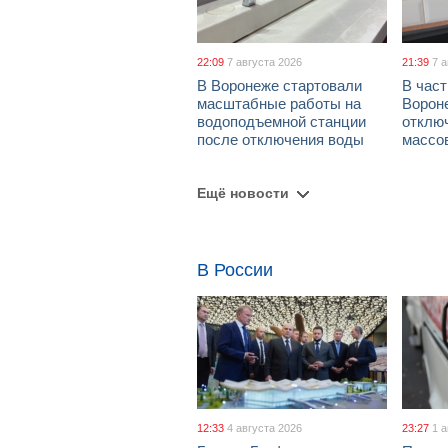
22:09
7 августа 2026
21:39
7 
В Воронеже стартовали
В част
масштабные работы на
Ворон
водоподъемной станции
отклю
после отключения воды
массо
Ещё новости
В России
12:33
4 августа 2026
23:27
1 