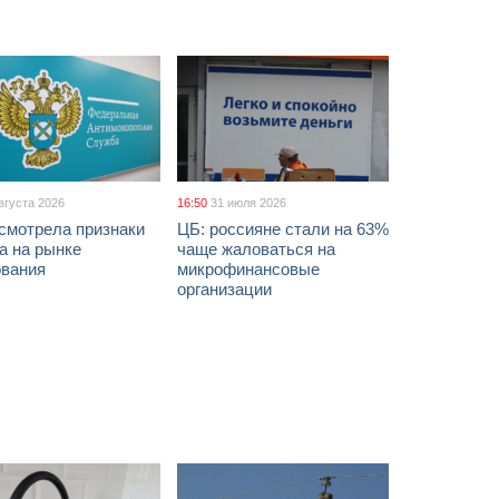
вгуста 2026
16:50
31 июля 2026
смотрела признаки
ЦБ: россияне стали на 63%
а на рынке
чаще жаловаться на
ования
микрофинансовые
организации