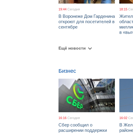
19:44
Сегодня
18:15
Се
В Воронеже Дом Гарденина
Жител
откроют для посетителей в
облас
сентябре
милли
в «вы
Ещё новости
Бизнес
16:16
Сегодня
16:02
Се
Сбер сообщил о
В Жел
расширении поддержки
район