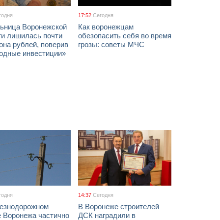
годня
17:52
Сегодня
ьница Воронежской
Как воронежцам
ти лишилась почти
обезопасить себя во время
она рублей, поверив
грозы: советы МЧС
годные инвестиции»
годня
14:37
Сегодня
езнодорожном
В Воронеже строителей
е Воронежа частично
ДСК наградили в