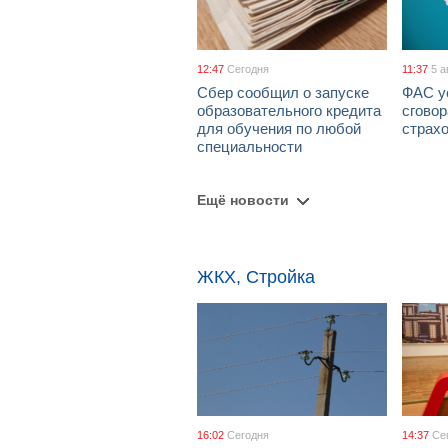
12:47
Сегодня
11:37
5 а
Сбер сообщил о запуске
ФАС у
образовательного кредита
сговор
для обучения по любой
страх
специальности
Ещё новости
ЖКХ, Стройка
16:02
Сегодня
14:37
Се