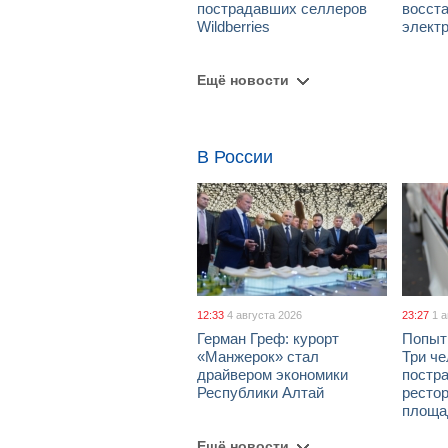
пострадавших селлеров
восст
Wildberries
элект
Ещё новости
В России
12:33
4 августа 2026
23:27
1 
Герман Греф: курорт
Попыт
«Манжерок» стал
Три че
драйвером экономики
постра
Республики Алтай
рестор
площа
Ещё новости