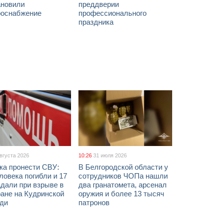
ановили
преддверии
роснабжение
профессионального
праздника
августа 2026
10:26
31 июля 2026
ка пронести СВУ:
В Белгородской области у
ловека погибли и 17
сотрудников ЧОПа нашли
дали при взрыве в
два гранатомета, арсенал
ане на Кудринской
оружия и более 13 тысяч
ди
патронов