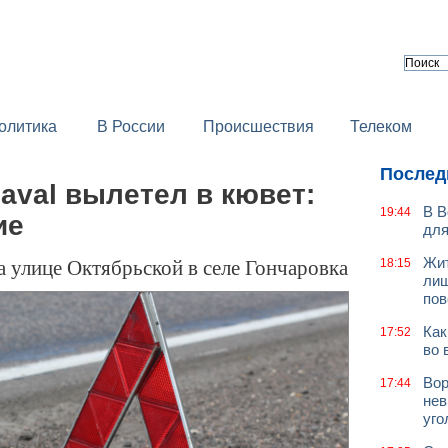
олитика
В России
Происшествия
Телеком
Послед
aval вылетел в кювет:
В В
19:44
ие
для
 улице Октябрьской в селе Гончаровка
Жит
18:15
лиш
пов
Как
17:52
во 
Вор
17:44
нев
уго