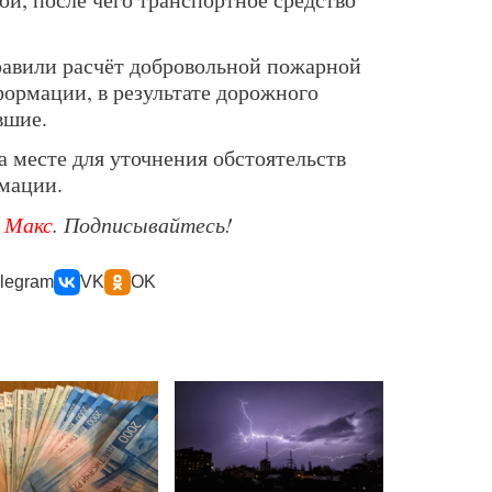
правили расчёт добровольной пожарной
ормации, в результате дорожного
вшие.
 месте для уточнения обстоятельств
мации.
е
Макс
. Подписывайтесь!
legram
VK
OK