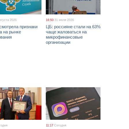
вгуста 2026
16:50
31 июля 2026
смотрела признаки
ЦБ: россияне стали на 63%
а на рынке
чаще жаловаться на
ования
микрофинансовые
организации
годня
11:17
Сегодня