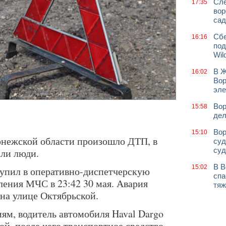
Сле
17:35
вор
сад
Сбе
16:16
под
Wil
В Ж
16:02
Вор
эле
Вор
15:58
дел
Вор
15:10
онежской области произошло ДТП, в
суд
суд
али люди.
В В
15:02
упил в оперативно-диспетчерскую
спа
ления МЧС в 23:42 30 мая. Авария
тяж
 на улице Октябрьской.
ям, водитель автомобиля Haval Dargo
й, после чего транспортное средство