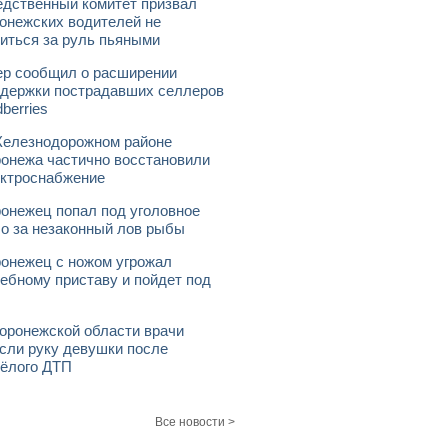
дственный комитет призвал
онежских водителей не
иться за руль пьяными
р сообщил о расширении
держки пострадавших селлеров
dberries
елезнодорожном районе
онежа частично восстановили
ктроснабжение
онежец попал под уголовное
о за незаконный лов рыбы
онежец с ножом угрожал
ебному приставу и пойдет под
оронежской области врачи
сли руку девушки после
ёлого ДТП
Все новости >